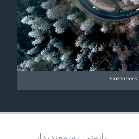
Frozen trees t
بابه‌تی په‌یوه‌ندیدار