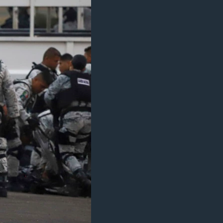
ژیان لە فەرهەنگدا