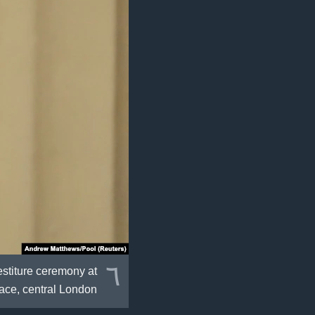
٦
stiture ceremony at
ce, central London.