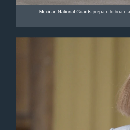
Mexican National Guards prepare to board an ai