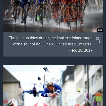
ژیان لە فەرهەنگدا
Learning English
FOLLOW US
٩
The peloton rides during the final Yas Island stage
of the Tour of Abu Dhabi, United Arab Emirates,
زمانه‌کان
Feb. 26, 2017.