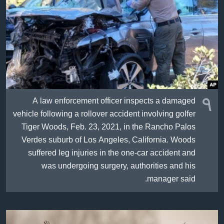
ژیان لە فەرهەنگدا
Learning English
FOLLOW US
زمانه‌کان
٩
A law enforcement officer inspects a damaged
vehicle following a rollover accident involving golfer
Tiger Woods, Feb. 23, 2021, in the Rancho Palos
Verdes suburb of Los Angeles, California. Woods
suffered leg injuries in the one-car accident and
was undergoing surgery, authorities and his
manager said.