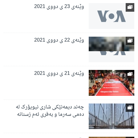
وێنەی 23 ی دووی 2021
وێنەی 22 ی دووی 2021
وێنەی 21 ی دووی 2021
چەند دیمەنێکی شاری نیویۆرک لە
دەمی سەرما و بەفری ئەم زستانە