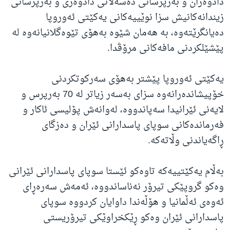
دادوەران و بەرپرسانی دەسەڵاتی دادوەری و بەرپرسانی
زیندانەکانیش سزا نوێییەکانی یەکێتی ئەوروپا
دەیانگرێتەوە، بە هەمان شێوە بەهۆی تێوەگلانیانەوە لە
پێشێلکردنی مافەکانی مرۆڤدا.
یەکێتی ئەوروپا پێشتر بەهۆی سەرکوتکردنی
خۆپیشاندەرانەوە سزای بەسەر زیاتر لە 70 بەرپرس و
لایەنی ئێرانیدا سەپاندووە، لەوانەش پۆلیسی ئاکار و
فەرماندەکانی سوپای پاسدارانی ئێران و دەزگای
ڕاگەیاندنی وڵاتەکە.
بەڵام یەکێتییەکە تاوەکو ئێستا سوپای پاسدارانی ئێرانی
وەکو گروپێکی تیرۆر نەناساندووە، ئەمەش سەرەڕای
ئەوەی ئەڵمانیا و هۆڵەندا داوایان کردووە سوپای
پاسدارانی ئێران وەکو ڕێکخراوێکی تیرۆریستی