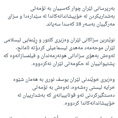
بەرپرسانی ئێران چوار کەسییان بە تۆمەتی
بەشداریکردن لە خۆپیشاندانەکاندا لە سێدارەدا و سزای
مەرگییان بەسەر 18 کەسدا سەپاند.
نوێترین سزاکانی ئێران وەزیری کلتور و ڕێنمایی ئیسلامی
ئێران موحەمەد مەهدی ئیسماعیلی کردۆتە ئامانج،
ئەوەش بەهۆی سزادانی هونەرمەندان و فیلمسازانەوە کە
پشتیوانییان لە حکومەتی ئێران نەکردووە.
وەزیری خوێندنی ئێران یوسف نوری بە هەمان شێوە
خرایە لیستی ڕەشەوە، ئەوەش بە تۆمەتی
دەستگیرکردنی ئەو قوتابییانەی کە بەشدارییان لە
خۆپیشاندانەکاندا کردووە.