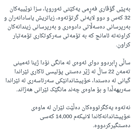
بەپێی گۆڤاری فەڕمی یەکێتی ئەوروپا، سزا نوێییەکان
32 کەس و دوو لایەنی گرتۆتەوە، زیاتریش یاسادانەران و
بەرپرسانی دەسەڵاتی دادوەری و بەرپرسانی زیندانەکان
کراونەتە ئامانج کە بە تۆمەتی سەرکوتکاری تۆمەتبار
کراون.
ساڵی ڕابردوو دوای ئەوەی لە مانگی نۆدا ژینا ئەمینی
تەمەن 22 ساڵ لە ژێر دەستی پۆلیسی ئاکاری ئێراندا
گیانی لە دەستدا، خۆپیشاندانێکی سەرتاسەری لە ئێراندا
سەریهەڵدا و بۆ ماوەی چەند مانگێک ئێرانی هەژاند.
نەتەوە یەکگرتووەکان دەڵێت ئێران لە ماوەی
خۆپیشاندانەکاندا لانیکەم 14,000 کەسی
دەستگیرکردووە.