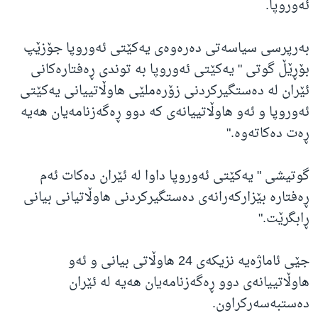
ئەوروپا.
بەرپرسی سیاسەتی دەرەوەی یەکێتی ئەوروپا جۆزێپ
بۆڕێڵ گوتی " یەکێتی ئەوروپا بە توندی ڕەفتارەکانی
ئێران لە دەستگیرکردنی زۆرەملێی هاوڵاتییانی یەکێتی
ئەوروپا و ئەو هاوڵاتییانەی کە دوو ڕەگەزنامەیان هەیە
ڕەت دەکاتەوە."
گوتیشی " یەکێتی ئەوروپا داوا لە ئێران دەکات ئەم
ڕەفتارە بێزارکەرانەی دەستگیرکردنی هاوڵاتیانی بیانی
ڕابگرێت."
جێی ئاماژەیە نزیکەی 24 هاوڵاتی بیانی و ئەو
هاوڵاتییانەی دوو ڕەگەزنامەیان هەیە لە ئێران
دەستبەسەرکراون.