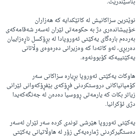
بناسێندرێت.
نوێترین سزاکانیش لە کاتێکدایە کە هەزاران
خۆپیشاندەری دژ بە حکومەتی ئێران لەسەر شەقامەکەی
بەردەم بارەگای یەکێتی ئەوروپادا لە بڕۆکسل ناڕەزاییان
دەربڕی، لەو کاتەدا کە وەزیرانی دەرەوەی وڵاتانی
یەکێتییەکە کۆبوونەوە.
هاوکات یەکێتی ئەوروپا بڕیارە سزاکانی سەر
کۆمپانیاکانی دروستکردنی فڕۆکەی بێفڕۆکەوانی ئێرانی
زیاتر بکات کە یارمەتی ڕووسیا دەدەن لە جەنگەکەیدا
دژی ئۆکرانیا.
یەکێتی ئەوروپا هێرشی توندی کردە سەر ئێران لەسەر
دەستگیرکردنی ژمارەیەکی زۆر لە هاوڵاتیانی یەکێتی