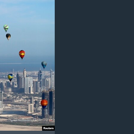
ژیان لە فەرهەنگدا