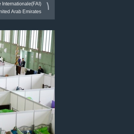
١
 Internationale(FAI)
nited Arab Emirates.