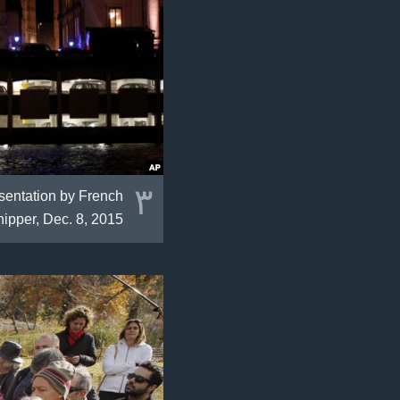
٣
esentation by French
nipper, Dec. 8, 2015.