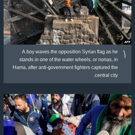
ژیان لە فەرهەنگدا
Learning English
FOLLOW US
١
A boy waves the opposition Syrian flag as he
زمانه‌کان
stands in one of the water wheels, or norias, in
Hama, after anti-government fighters captured the
central city.