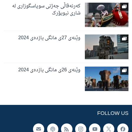
کەرنەڤاڵی جەژنی سوپاسگوزاری لە
شاری نیویۆرک
وێنەی 27ی مانگی یازدەی 2024
وێنەی 26ی مانگی یازدەی 2024
FOLLOW US