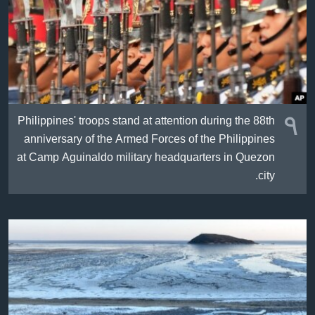
ژیان لە فەرهەنگدا
Learning English
FOLLOW US
٩
Philippines' troops stand at attention during the 88th
زمانه‌کان
anniversary of the Armed Forces of the Philippines
at Camp Aguinaldo military headquarters in Quezon
city.