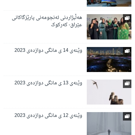
هەڵبژاردنی ئەنجومەنی پارێزگاکانی
عێراق- کەرکوک
وێنەی 14 ی مانگی دوازدەی 2023
وێنەی 13 ی مانگی دوازدەی 2023
وێنەی 12 ی مانگی دوازدەی 2023