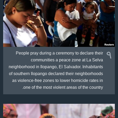
ژیان لە فەرهەنگدا
Learning English
FOLLOW US
زمانه‌کان
٩
People pray during a ceremony to declare their
communities a peace zone at La Selva
neighborhood in Ilopango, El Salvador. Inhabitants
of southern Ilopango declared their neighborhoods
as violence-free zones to lower homicide rates in
one of the most violent areas of the country.