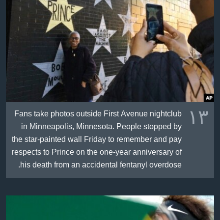
ژیان لە فەرهەنگدا
Learning English
FOLLOW US
زمانه‌کان
١٣
Fans take photos outside First Avenue nightclub
in Minneapolis, Minnesota. People stopped by
the star-painted wall Friday to remember and pay
respects to Prince on the one-year anniversary of
his death from an accidental fentanyl overdose.