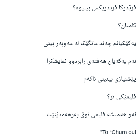
فرێدرکا فریدریکس بینیوە؟
کامیان؟
یەکێکیانم چەند مانگێک لە مەوبەر بینی
ئەم یەکەیان هەفتەی رابردوو نمایشکرا
پێشنیازی بینینی ناکەم
فلیمێکی تر؟
ئەو هەمیشە فلیمی نوێ بەرهەمدێنێت
To “Churn out”