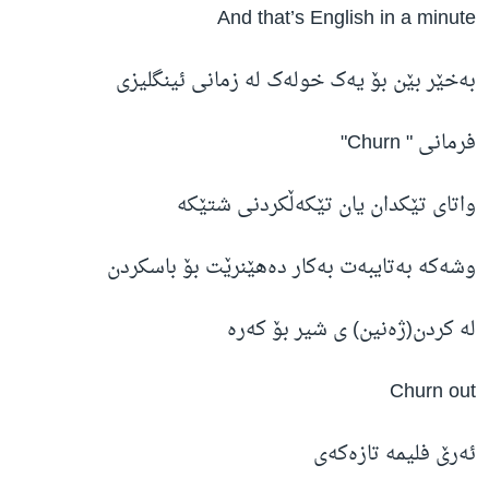
And that’s English in a minute
بەخێر بێن بۆ یەک خولەک لە زمانی ئینگلیزی
فرمانی " Churn"
واتای تێکدان یان تێکەڵکردنی شتێکە
وشەکە بەتایبەت بەکار دەهێنرێت بۆ باسکردن
لە کردن(ژەنین) ی شیر بۆ کەرە
Churn out
ئەرێ فلیمە تازەکەی