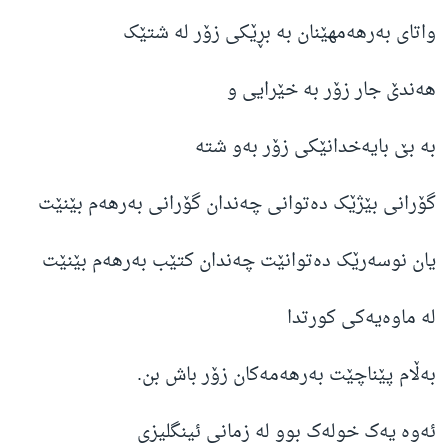
واتای بەرهەمهێنان بە بڕێکی زۆر لە شتێک
هەندێ جار زۆر بە خێرایی و
بە بێ بایەخدانێکی زۆر بەو شتە
گۆرانی بێژێک دەتوانی چەندان گۆرانی بەرهەم بێنێت
یان نوسەرێک دەتوانێت چەندان کتێب بەرهەم بێنێت
لە ماوەیەکی کورتدا
بەڵام پێناچێت بەرهەمەکان زۆر باش بن.
ئەوە یەک خولەک بوو لە زمانی ئینگلیزی