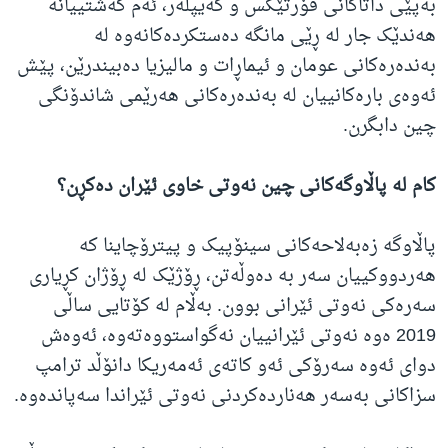
بەپێی داتاکانی ڤۆرتێکس و کەیپلەر، ئەم کەشتییانە
هەندێک جار لە ڕێی مانگە دەستکردەکانەوە لە
بەندەرەکانی عومان و ئیماڕات و مالیزیا دەبیندرێن، پێش
ئەوەی بارەکانییان لە بەندەرەکانی هەرێمی شاندۆنگی
چین دابگرن.
کام لە پاڵاوگەکانی چین نەوتی خاوی ئێران دەکڕن؟
پاڵاوگە زەبەلاحەکانی سینۆپیک و پیترۆچاینا کە
هەردووکییان سەر بە دەوڵەتن، ڕۆژێک لە ڕۆژان کڕیاری
سەرەکی نەوتی ئێرانی بوون. بەڵام لە کۆتایی ساڵی
2019 ەوە نەوتی ئێرانییان نەگواستووەتەوە، ئەوەش
دوای ئەوە سەرۆکی ئەو کاتەی ئەمەریکا دانۆڵد ترامپ
سزاکانی بەسەر هەناردەکردنی نەوتی ئێراندا سەپاندەوە.