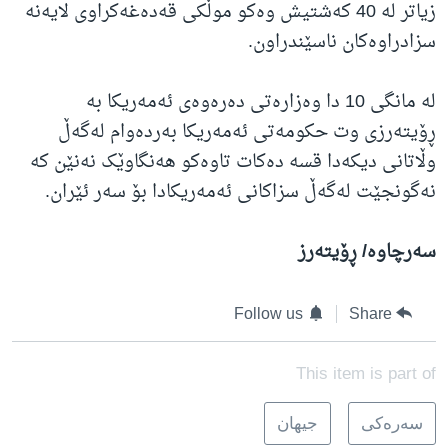
زیاتر لە 40 کەشتیش وەکو موڵکی قەدەغەکراوی لایەنە
سزادراوەکان ناسێندراون.
لە مانگی 10 دا وەزارەتی دەرەوەی ئەمەریکا بە
ڕۆیتەرزی وت حکومەتی ئەمەریکا بەردەوام لەگەڵ
وڵاتانی دیکەدا قسە دەکات تاوەکو هەنگاوێک نەنێن کە
نەگونجێت لەگەڵ سزاکانی ئەمەریکادا بۆ سەر ئێران.
سەرچاوە/ ڕۆیتەرز
Follow us
Share
This item is part of
سه‌ره‌کی
جیهان