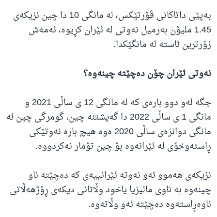
بەپێی داتاکانی ڤۆرتێکس، لە مانگی 10 دا چین نزیکەی
1.45 ملیۆن بەرمیل نەوتی لە ئێران کڕیوە، ئەمەش
زۆرترین ئاستە لە مانگێکدا.
نەوتی ئێران چۆن دەچێتە چینەوە؟
جگە لەو دوو بارەی کە لە مانگی 12 ی ساڵی 2021 و
مانگی 1 ی ساڵی 2022 دا گەیشتنە چین، گومرگی چین لە
مانگی دوانزەی ساڵی 2020 ەوە هیچ بارە نەوتێکی
ڕاستەوخۆی لە ئێرانەوە بۆ چین تۆمار نەکردووە.
نزیکەی هەموو ئەو نەوتە ئێرانییەی کە دەچێتە ناو
چینەوە بە ناوی مالیزیا یاخود وڵاتانی دیکەی ڕۆژهەڵاتی
ناوەڕاستەوە دەچێتە ئەو وڵاتەوە.