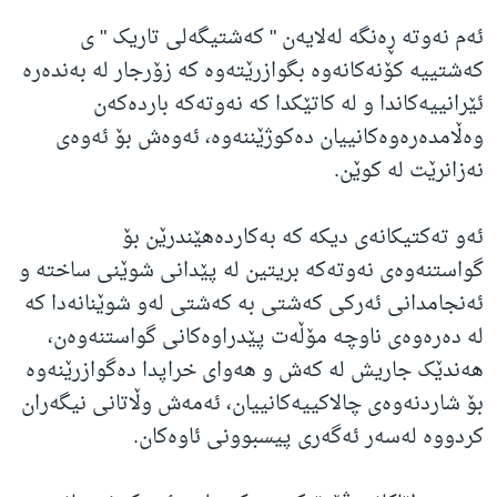
ئەم نەوتە ڕەنگە لەلایەن " کەشتیگەلی تاریک " ی
کەشتییە کۆنەکانەوە بگوازرێتەوە کە زۆرجار لە بەندەرە
ئێرانییەکاندا و لە کاتێکدا کە نەوتەکە باردەکەن
وەڵامدەرەوەکانییان دەکوژێننەوە، ئەوەش بۆ ئەوەی
نەزانرێت لە کوێن.
ئەو تەکتیکانەی دیکە کە بەکاردەهێندرێن بۆ
گواستنەوەی نەوتەکە بریتین لە پێدانی شوێنی ساختە و
ئەنجامدانی ئەرکی کەشتی بە کەشتی لەو شوێنانەدا کە
لە دەرەوەی ناوچە مۆڵەت پێدراوەکانی گواستنەوەن،
هەندێک جاریش لە کەش و هەوای خراپدا دەگوازرێنەوە
بۆ شاردنەوەی چالاکییەکانییان، ئەمەش وڵاتانی نیگەران
کردووە لەسەر ئەگەری پیسبوونی ئاوەکان.