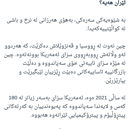
ئێران هەیە؟
بە شێوەیەکی سەرەکی، بەهۆی هەرزانی لە نرخ و باشی
لە کواڵێتییەکەیدا.
چین نەوت لە ڕووسیا و ڤەنزوێلاش دەکرێت، کە هەردوو
ئەو وڵاتەش ڕووبەڕووی سزای ئەمەریکا بوونەتەوە. چین
لە مێژە سزای تایبەتی خۆی سەپاندووە و دەڵێت
بازرگانییە ئاساییەکانی دەبێت ڕێزییان لێبگیرێت و
بپارێزرێن.
لە ساڵی 2021 ەوە، ئەمەریکا سزای بەسەر زیاتر لە 180
کەس و لایەندا سەپاندووە کە پەیوەندییان بە کەرتەکانی
پیتڕۆڵیۆم و پیترۆکیمیایی ئێرانەوە هەبووە.