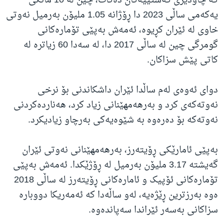
کە چاودێری کەشتییەکان دەکات، چین لە 10 مانگی
یەکەمی ساڵی 2023 دا ڕۆژانە 1.05 ملیۆن بەرمیل نەوتی
خاوی لە ئێران کڕیوە، ئەمەش بەپێی تۆمارەکانی
گومرگی چین لە ساڵی 2017 دا، لە سەدا 60 زیاترە لە
کاتی پێش سزاکان.
دوای ئەوەی لەم ساڵدا ئێران داشکاندنی بۆ نرخی
نەوتەکەی کرد و بەرهەمهێنانی زیاد کرد، هەناردەکردنی
نەوتەکە بۆ دەرەوە بە شێوەیەکی بەرچاو زیادیکرد.
بەپێی ئامارێکی ڕۆیتەرز، بەرهەمهێنانی نەوتی ئێران
گەیشتە 3.17 ملیۆن بەرمیل لە ڕۆژێکدا. ئەمەش بەپێی
تۆمارەکانی ئۆپیک و ئامارەکانی ڕۆیتەرز لە ساڵی 2018
ەوە بەرزترین ڕێژەیە، لەو ساڵەدا کە ئەمەریکا دووبارە
سزاکانی بەسەر ئێراندا سەپاندەوە.