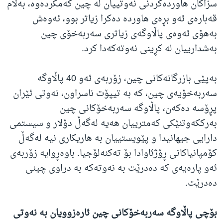
سزاکان هاوردەکردنی نەوتییان لە چین کەمکردەوە، بەڵام
قەبارەی ئەو بڕەی هاوردە دەکرا زیاتر بوو، ئەوەش
بەهۆی ئەوەی پاڵاوگەی زیاتری سەربەخۆی چین
بەشدارییان لە کڕینی نەوتەکەدا کرد.
بەپێی بازرگانەکانی چین، زۆربەی ئەو 40 پاڵاوگە
سەربەخۆیەی چین، کە بە تیپۆت ناسراون، نەوتی ئێران
پڕۆسە دەکەن، پاڵاوگە سەربەخۆکانی چین
بەرککەوتنێکی کەمترییان هەیە لەگەڵ دۆلار و سیستمی
دارایی جیهانیدا و پێویستییان بە هاریکاری نیە لەگەڵ
کۆمپانیاکانی ڕۆژئاوادا بۆ تەکنەلۆجیا. باوەڕوایە زۆربەی
ئەو پارەیەی کە دەدرێت بە نەوتەکە بە دراوی چینی
دەدرێت.
بۆچی پاڵاوگە سەربەخۆکانی چین ئارەزوویان بە نەوتی