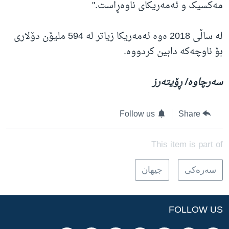
مەکسیک و ئەمەریکای ناوەڕاست."
لە ساڵی 2018 ەوە ئەمەریکا زیاتر لە 594 ملیۆن دۆلاری
بۆ ناوچەکە دابین کردووە.
سەرچاوە/ ڕۆیتەرز
Follow us
Share
This item is part of
سه‌ره‌کی
جیهان
FOLLOW US