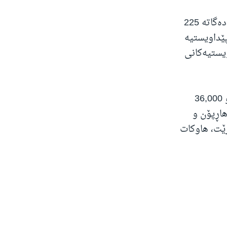
سەرۆک بایدن یارمەتییەکی مرۆییشی بۆ گەلی ئۆکرانیا ڕاگەیاند کە بڕەکەی دەگاتە 225
پێداویستیە
ویستیەکانی
وەزارەتی بەرگری ئەمەریکا وتی یارمەتیە سەربازییە نوێیەکە 18 هاویتزەر و 36,000
اڕپۆن و
ێت، هاوکات