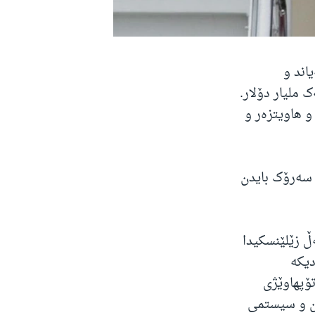
اند و
 ملیار دۆلار.
 هاویتزەر و
 سەرۆک بایدن
یە 41 خولەکییەکەی لەگەڵ زێلێنسکیدا
دیکە
تۆپهاوێژی
ان و سیستمی