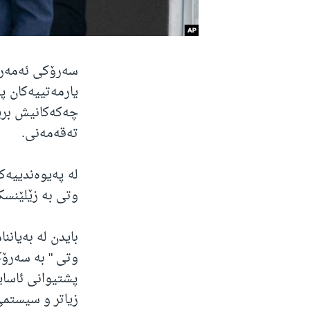
سەرۆکی ئەمەریک
یارمەتییەکان پ
چەکەکانیش بری
تەقەمەنی.
لە پەیوەندییەک
وتی بە زێلێنسکی
وتی " بە سەرۆک 
پشتیوانی ئاسای
زیاتر و سیستمی