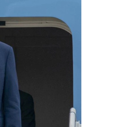
ژیان لە فەرهەنگدا