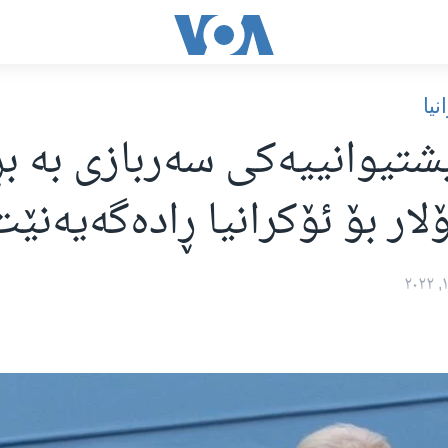
یا
ۆلار بۆ ئۆکرانیا ڕادەگەیەنێت