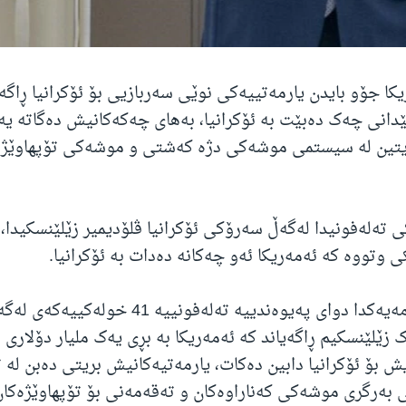
ا جۆو بایدن یارمەتییەکی نوێی سەربازیی بۆ ئۆکرانیا ڕاگەی
ێدانی چەک دەبێت بە ئۆکرانیا، بەهای چەکەکانیش دەگاتە یەک
تین لە سیستمی موشەکی دژە کەشتی و موشەکی تۆپهاوێژ و
ی تەلەفونیدا لەگەڵ سەرۆکی ئۆکرانیا ڤلۆدیمیر زێلێنسکیدا،
 وتووە کە ئەمەریکا ئەو چەکانە دەدات بە ئۆکرانیا.
بایدن لە بەیاننامەیەکدا دوای پەیوەندییە تەلەفونی
زێلێنسکیم ڕاگەیاند کە ئەمەریکا بە بڕی یەک ملیار دۆلاری 
ش بۆ ئۆکرانیا دابین دەکات، یارمەتیەکانیش بریتی دەبن لە 
 بەرگری موشەکی کەناراوەکان و تەقەمەنی بۆ تۆپهاوێژەک