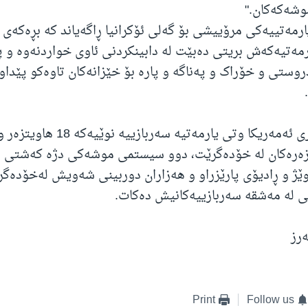
شەکەکان."
ارمەتیەکەش بریتی دەبێت لە دابینکردنی ئاوی خواردنەوە و 
روستی و خۆراک و پەناگە و پارە بۆ خێزانەکان تاوەکو پێدا
ەرەکان لە خۆدەگرێت، دوو سیستمی موشەکی دژە کەشتی ه
ژ و ڕادیۆی پارێزراو و هەزاران دوربینی شەویش لەخۆدەگر
ی لە مەشقە سەربازییەکانیش دەکات.
رز
Print
Follow us