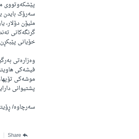
پێشکەوتووی مو
ملیۆن دۆلار، ی
گرنگەکانی تەند
خۆیانی پێبکڕن.
فیشەکی هاویتز
موشەکی تۆپهاوێ
پشتیوانی دارای
سەرچاوە/ ڕۆیتە
Share