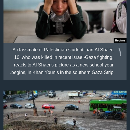
ژیان لە فەرهەنگدا
Learning English
FOLLOW US
١
A classmate of Palestinian student Lian Al Shaer,
زمانه‌کان
10, who was killed in recent Israel-Gaza fighting,
reacts to Al Shaer's picture as a new school year
begins, in Khan Younis in the southern Gaza Strip.