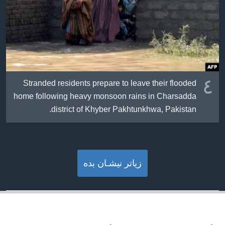
٤
Stranded residents prepare to leave their flooded
home following heavy monsoon rains in Charsadda
district of Khyber Pakhtunkhwa, Pakistan.
زیاتر نیشـان بده‌