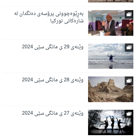
بەڕێوەچوونی پرۆسەی دەنگدان لە
شارەکانی تورکیا
وێنەی 29 ی مانگی سێی 2024
وێنەی 28 ی مانگی سێی 2024
وێنەی 27 ی مانگی سێی 2024