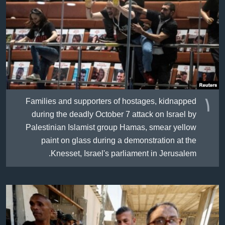
ژیان لە فەرهەنگدا
Learning English
FOLLOW US
زمانه‌کان
١
Families and supporters of hostages, kidnapped
during the deadly October 7 attack on Israel by
Palestinian Islamist group Hamas, smear yellow
paint on glass during a demonstration at the
Knesset, Israel's parliament in Jerusalem.