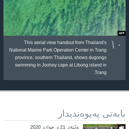
١٠
This aerial view handout from Thailand's
National Marine Park Operation Center in Trang
province, southern Thailand, shows dugongs
swimming in Joohoy cape at Libong island in
Trang.
بابه‌تی په‌یوه‌ندیدار
وێنەی 21 ی چواری 2020