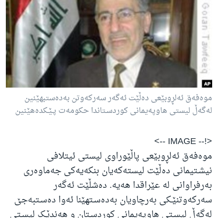
ژیان لە فەرهەنگدا
Learning English
FOLLOW US
زمانه‌کان
موه‌فه‌ق ئه‌لڕوبێعی ده‌ڵێت ئه‌گه‌ر سه‌رکه‌وتن به‌ده‌ستبهێنین
له‌گه‌ڵ لیستی هاوپه‌یمانی کوردسـتاندا حکومه‌ت پـێـکده‌هێنین
<!-- IMAGE -->
موه‌فه‌ق ئه‌لڕوبێعی پاڵێوراوی لیستی ئیتلافی
نیشـتیمانی ده‌ڵێت لیسته‌که‌یان بنکه‌یه‌کی جه‌ماوه‌ری
به‌رفراوانی له‌ عێراقدا هه‌یه‌. ده‌شڵێت ئه‌گه‌ر
سه‌رکه‌وتنێـکی به‌رچاویان به‌ده‌سـتهێنا ئه‌وا ده‌سـتبه‌جێ
له‌گه‌ڵ لیسـتی هاوپه‌یمانی کوردسـتان و هه‌ندێـک لیسـتی