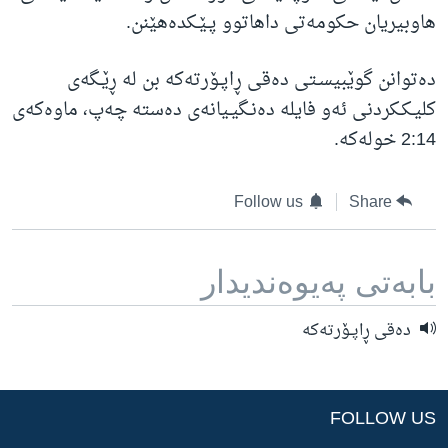
هاوبیریان حکومه‌تی داهاتوو پـێـکده‌هێنن.
ده‌توانن گوێبیسـتی ده‌قی ڕاپـۆرته‌كه‌ بن له‌ ڕێـگه‌ی
كلیـكـكردنی ئه‌و فایله‌ ده‌نـگیـیانه‌ی ده‌سته‌ چه‌پ، ماوه‌كه‌ی
2:14 خوله‌كه‌.
Follow us
Share
بابه‌تی په‌یوه‌ندیدار
ده‌قی ڕاپـۆرته‌كه‌
FOLLOW US