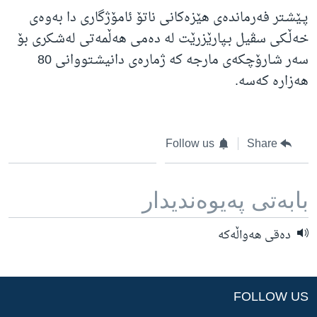
پـێشـتر فه‌رمانده‌ی هێزه‌کانی ناتۆ ئامۆژگاری دا به‌وه‌ی
خه‌ڵـکی سڤیل بـپارێزرێت له‌ ده‌می هه‌ڵمه‌تی له‌شـکری بۆ
سه‌ر شـارۆچکه‌ی مارجه‌ که‌ ژماره‌ی دانیشـتووانی 80
هه‌زاره‌ که‌سه‌.
Follow us
Share
بابه‌تی په‌یوه‌ندیدار
ده‌قی هه‌واڵه‌که‌
FOLLOW US