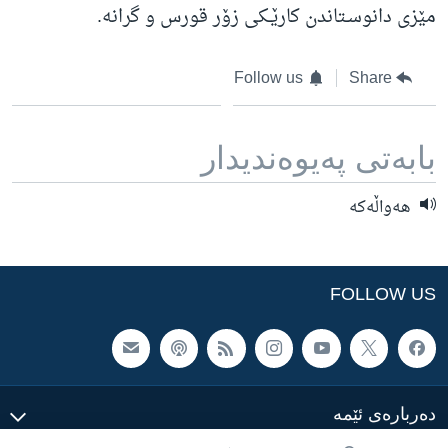
مێزی دانوسـتاندن کارێـکی زۆر قورس و گرانه‌.
Follow us
Share
بابه‌تی په‌یوه‌ندیدار
هه‌واڵه‌که‌
FOLLOW US
ده‌رباره‌ی ئێمه‌