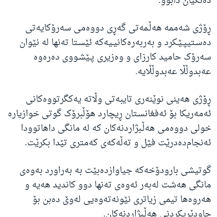
ده‌نگیان دابوو.
ڕۆژی شه‌ممه‌ هه‌ڵـمه‌تی گه‌ڕی دووه‌می سه‌رۆکایه‌تی
ده‌سـتیپـێـکرد و به‌ربه‌ره‌کانیـیه‌که‌ ئێسـتا ته‌نها له‌ نێوان
سه‌رۆک حامید کارزای و وه‌زیری پـێشـووی ده‌ره‌وه‌
عه‌بدوڵڵا عه‌بدوڵڵایه‌.
ڕۆژی هه‌ینی نوێنه‌ری تایبه‌تی وڵاته‌ یه‌کگرتووه‌کانی
ئه‌مه‌ریکا بۆ ئه‌فغانسـتان ڕیچارد هۆڵبرۆک گوتی خوازیاره‌
خولی دووه‌می هه‌ڵـبژاردنه‌کان که‌ له‌ مانگی داهاتوودا
ئه‌نجام‌ده‌درێت فێل و ته‌ڵه‌که‌ی که‌متری تێدا بکرێت.
گوتیشی بارودۆخه‌که‌ جیاوازده‌بێت به‌ به‌راورد به‌وه‌ی
مانگی هه‌شت له‌به‌ر ئه‌وه‌ی ته‌نها دوو کاندید هه‌یه‌ و
هه‌روه‌ها تیمی زیاتری نێونه‌ته‌وه‌یی له‌وێ ده‌بن بۆ
چاودێریکردنی هه‌ڵـبژاردنه‌کان.