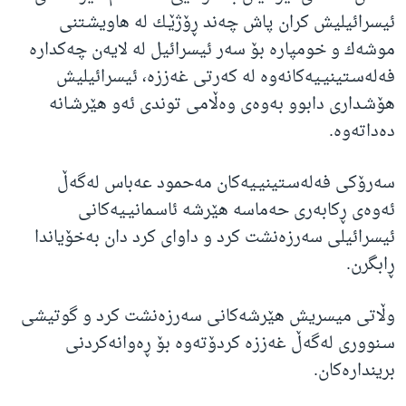
ئیسرائیلیش كران پاش چه‌ند ڕۆژێـك له‌ هاویشـتنی
موشه‌ك و خومپاره‌ بۆ سه‌ر ئیسرائیل له‌ لایه‌ن چه‌كداره‌
فه‌له‌سـتینیـیه‌كانه‌وه‌ له‌ كه‌رتی غه‌ززه‌، ئیسرائیلیش
هۆشـداری دابوو به‌وه‌ی وه‌ڵامی توندی ئه‌و هێرشـانه‌
ده‌داته‌وه‌.
سه‌رۆكی فه‌له‌سـتینیـیه‌كان مه‌حمود عه‌باس له‌گه‌ڵ
ئه‌وه‌ی‌ ڕكابه‌ری حه‌ماسه‌ هێرشه‌ ئاسـمانیـیه‌كانی
ئیسرائیلی سه‌رزه‌نشت كرد و داوای كرد دان به‌خۆیاندا
ڕابگرن.
وڵاتی میسریش هێرشه‌كانی سه‌رزه‌نشت كرد و گوتیشی
سـنووری له‌گه‌ڵ غه‌ززه‌ كردۆته‌وه‌ بۆ ڕه‌وانه‌كردنی
برینداره‌كان.