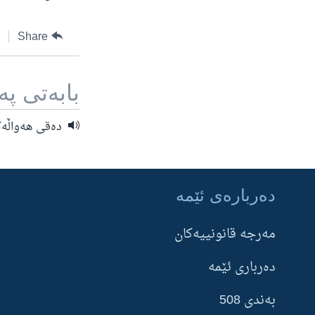
Share
بابه‌تی په‌
ده‌قی هه‌واڵه‌كه‌ KB
ده‌رباره‌ی ئێمه‌
Learning English
مه‌‌رجه قانونییه‌‌كان
FOLLOW US
ده‌رباری ئێمه‌
بەندی 508