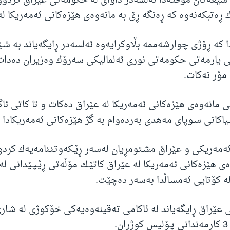
 شیعه‌كان موقته‌دا ئه‌لسه‌در داوای له‌ حكومه‌تی عێراق كردووه
ك ڕه‌تبكه‌نه‌وه‌ كه‌ ڕه‌نگه‌ ڕێ به‌ مانه‌وه‌ی هێزه‌كانی ئه‌مه‌ریكا 
دا كه‌ ڕۆژی چوارشه‌ممه‌ بڵاوكرایه‌وه‌ ئه‌لسه‌در ڕایگه‌یاند به‌ شـ
یارمه‌تی حكومه‌تی نوری ئه‌لمالیكی سه‌رۆك وه‌زیران ده‌دات 
‌ مۆر نه‌كات.
تی مانه‌وه‌ی هێزه‌كانی ئه‌مه‌ریكا له‌ عێراق ده‌كات و تا كاتی ئاگ
یاكانی سـوپای مه‌هدی به‌رده‌وام به‌ گژ هێزه‌كانی ئه‌مه‌ریكادا د
ئه‌مه‌ریكی و عێراق مشـتومڕیان له‌سه‌ر ڕێـكه‌وتـنـنامه‌یه‌ك كردو
ه‌ی هێزه‌كانی ئه‌مه‌ریكا له‌ عێراق كاتێـك مۆڵه‌تی ڕێـپـێدانی له‌ ل
ه‌ كۆتایی ئه‌مسـاڵدا به‌سه‌ر ده‌چێت.
ێراق ڕایگه‌یاند له‌ ئاكامی ته‌قینه‌وه‌یه‌كی خۆكوژی له‌ شـار
.