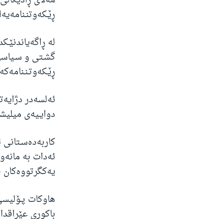
مه‌لای ڕادیكاڵی
ژیان لە فەرهەنگدا
ڕێـكه‌وتنـنامه‌یه‌
له‌ ڕاگه‌یاندنێـك
گشـتی و سـیاسی 
ڕێـكه‌وتـنـنامه‌كه
ئه‌لسه‌در دژایه‌
دوایـیه‌ی میلیشـ
كاربه‌ده‌سـتانی 
ئه‌دات به‌ مانه‌و
یه‌كگرتووه‌كان ل
هاوكات پـۆلیسی ع
باكوری عێراقدا 3 كارمه‌ندانی پـۆلیس كوژران