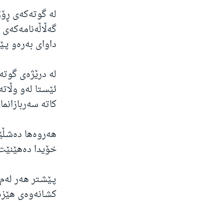
ژیان لە فەرهەنگدا
له‌ گوته‌كه‌ی ڕ
گه‌ڵاڵه‌نامه‌كه‌
داوای به‌ره‌و پـ
له‌ درێژه‌ی گوت
ئێسـتا له‌و وڵات
كاته‌ سه‌ربازانم
هه‌روه‌ها ده‌شـڵ
خۆیدا ده‌هێنێت
پـێشـتر هه‌ر له‌
كشـانه‌وه‌ی هێزه