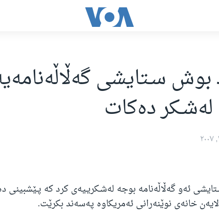
بوش سـتایشی گه‌ڵاڵه‌نامه‌یه
له‌شـكر ده‌كات
شی ئه‌و گه‌ڵاڵه‌نامه‌ بوجه‌ له‌شـكریـیه‌ی كرد كه‌ پـێشبینی 
لایه‌ن خانه‌ی نوێنه‌رانی ئه‌مریكاوه‌ په‌سه‌ند بكرێت.