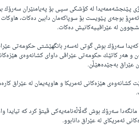
ۆژی پـێـنجشه‌ممه‌یدا له‌ كۆشـكی سـپـی بۆ په‌یامنێران سه‌رۆك
ی ئه‌مڕۆ بوجه‌ی پـێویست بۆ سوپاكه‌مان دابین ده‌كات، هاوكات گه‌
ێشـچوون له‌ عێراقیـیه‌كانیش ده‌كات.
ه‌كه‌یدا سه‌رۆك بوش گوتی له‌سه‌ر بانگهێشـتی حكومه‌تی عێرا
ه‌ن و هه‌ر كاتێـك حكومه‌تی عێراقی داوای كشـانه‌وه‌ی هێزه‌كان
ان عێراق به‌جێده‌هێـڵن.
ێت كشـانه‌وه‌ی هێزه‌كانی ئه‌مریكا و هاوپه‌یمان له‌ عێراق كاره‌
.
م مانگه‌دا سه‌رۆك بوش گه‌ڵاڵه‌نامه‌یه‌كی ڤیتۆ كرد كه‌ تیایدا وا
‌كانی ئه‌مریكای له‌ عێراق دانابوو.