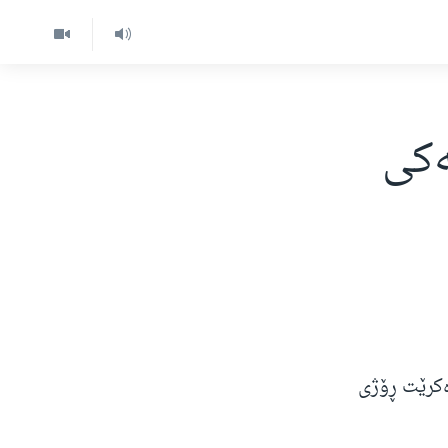
‌كی
ده‌كرێت ڕۆژی