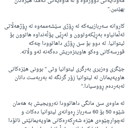
مەودایەکی دوورەوە و لە ماوەیەکی کەمدا هێزەکان
بهێنین."
کاروانە سەربازییەکە لە ڕۆژی سێشەممەوە لە ڕۆژهەڵاتی
ئەڵمانیاوە بەڕێکەوتوون و لەڕێی پۆڵەنداوە هاتوون بۆ
لیتوانیا. لە دوو بۆ سێ ڕۆژی داهاتوودا چەکە
قورسەکانی وەکو هاویتزەریش دەگەنە ئەو وڵاتە.
جێگری وەزیری بەرگری لیتوانیا وتی " بوونی هێزەکانی
هاوپەیمانان لە لیتوانیا زۆر گرنگە لە بەربەست دانان
لەبەردەم ڕووسیادا."
لە ماوەی سێ مانگی داهاتوودا نەرویجیش بە هەمان
شێوە 50 بۆ 60 سەرباز ڕەوانەی لیتوانیا دەکات و
لەچوارچێوەی هێزە شەڕکەرەکانی هاوپەیمانێتی ناتۆدا