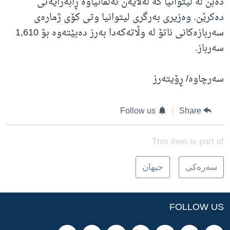
دەبن لە لیتوانیا کە لەلایەن ئەڵمانیاوە ڕابەرایەتی
دەکرێن. وەزیری بەرگری لیتوانیا وتی کۆی ژمارەی
سەربازەکانی ناتۆ لە وڵاتەکەدا بەرز دەبێتەوە بۆ 1,610
سەرباز.
سەرچاوە/ ڕۆیتەرز
Follow us
Share
This item is part of
سه‌ره‌کی
جیهان
FOLLOW US