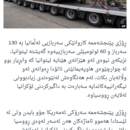
ژیان لە فەرهەنگدا
Learning English
FOLLOW US
ڕۆژی پێنجشەممە کاروانێکی سەربازیی ئەڵمانیا بە 130
سەرباز و 60 ئوتومبێلی سەربازییەوە گەیشتە لیتوانیا،
زمانه‌کان
نزیکەی نیوەی ئەو هێزانەی هێنایە لیتوانیا کە وابڕیار بوو
لە چوارچێوەی هاوپەیمانێتی ناتۆدا ڕەوانەی ئەو
وڵاتەیان بکات، ئەم هەنگاوەش لەنێوەندی زیادبوونی
نیگەرانییەکاندایە سەبارەت بە داگیرکردنی ئۆکرانیا
لەلایەن ڕووسیاوە.
ڕۆژی پێنجشەممە سەرۆکی ئەمەریکا جۆو بایدن وتی لە
ئێستادا هەموو ئاماژەکان هەن لەسەر ئەوەی ڕووسیا