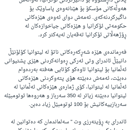
پلانی داڕشتووە بۆ داگیرکردنی ئۆکرانیا، لەوانەش
هەوڵەکانی مۆسکۆ بۆ هێنانەوەی پاساوێک بۆ
داگیرکردنەکەی. ئەمەش دوای ئەوەی هێزەکانی
حکومەتی ئۆکرانیا و هێزەکانی جیاخوازەکان لە
ڕۆژهەڵاتی ئۆکرانیا تەقەیان لەیەکتر کرد.
فەرماندەی هێزە شەڕکەرەکانی ناتۆ لە لیتوانیا کۆلۆنێڵ
دانیێڵ ئاندرای وتی ئەرکی ڕەوانەکردنی هێزی پشتیوانی
ئەڵمانیا بۆ لیتوانیا تاوەکو کۆتایی هەفتە بەردەوام
دەبێت، ئەمەش دەبێتە هۆی پتەوکردنی هێزەکانی
ئەڵمانیا لە لیتوانیا، کۆی ژمارەی هێزەکانی ئەڵمانیا لە
لیتوانیا دەبێتە زیاتر لە 350 سەرباز و هەروەها ئوتومبێلە
سەربازییەکانیش بۆ 100 ئوتومبێل زیاد دەبن.
ئاندرای بە ڕۆیتەرزی وت " سەلماندمان کە دەتوانین لە