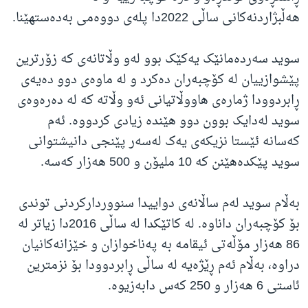
هەڵبژاردنەکانی ساڵی 2022دا پلەی دووەمی بەدەستهێنا.
سوید سەردەمانێک یەکێک بوو لەو وڵاتانەی کە زۆرترین
پێشوازییان لە کۆچبەران دەکرد و لە ماوەی دوو دەیەی
ڕابردوودا ژمارەی هاووڵاتیانی ئەو وڵاتە کە لە دەرەوەی
سوید لەدایک بوون دوو هێندە زیادی کردووە. ئەم
کەسانە ئێستا نزیکەی یەک لەسەر پێنجی دانیشتوانی
سوید پێکدەهێنن کە 10 ملیۆن و 500 هەزار کەسە.
بەڵام سوید لەم ساڵانەی دواییدا سنووردارکردنی توندی
بۆ کۆچبەران داناوە. لە کاتێکدا لە ساڵی 2016دا زیاتر لە
86 هەزار مۆڵەتی ئیقامە بە پەناخوازان و خێزانەکانیان
دراوە، بەڵام ئەم ڕێژەیە لە ساڵی ڕابردوودا بۆ نزمترین
ئاستی 6 هەزار و 250 کەس دابەزیوە.