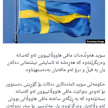
ژیان لە فەرهەنگدا
Learning English
FOLLOW US
زمانه‌کان
سوید هەوڵدەدات مافی هاووڵاتیبوون لەو کەسانە
وەربگرێتەوە کە هەڕەشە لە ئاسایشی نیشتمانی دەکەن
یان بە فیڵ و درۆ ئەو مافەیان بەدەستهێناوە.
حکومەتی سوید ئامادەکاری دەکات بۆ گۆڕینی دەستوور
بۆ ئەوەی بتوانێت مافی هاووڵاتیبوون لەو کەسانە
بسەنێتەوە کە بە ڕێگەی ساختە مافی هاووڵاتی بوونی
ئەو وڵاتەیان وەرگرتووە، یان مەترسین بۆ سەر دەوڵەت.