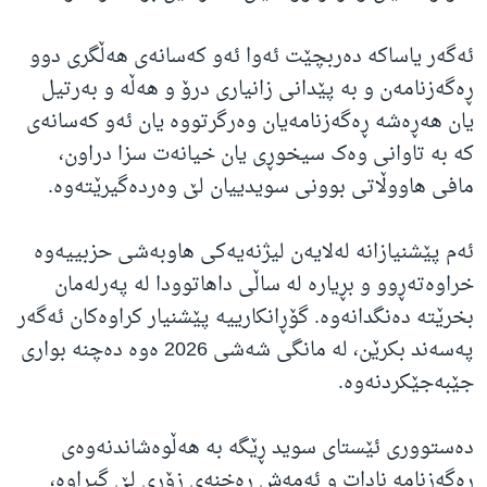
ئەگەر یاساکە دەربچێت ئەوا ئەو کەسانەی هەڵگری دوو
ڕەگەزنامەن و بە پێدانی زانیاری درۆ و هەڵە و بەرتیل
یان هەڕەشە ڕەگەزنامەیان وەرگرتووە یان ئەو کەسانەی
کە بە تاوانی وەک سیخوڕی یان خیانەت سزا دراون،
مافی هاووڵاتی بوونی سویدییان لێ وەردەگیرێتەوە.
ئەم پێشنیازانە لەلایەن لیژنەیەکی هاوبەشی حزبییەوە
خراوەتەڕوو و بڕیارە لە ساڵی داهاتوودا لە پەرلەمان
بخرێتە دەنگدانەوە. گۆڕانکارییە پێشنیار کراوەکان ئەگەر
پەسەند بکرێن، لە مانگی شەشی 2026 ەوە دەچنە بواری
جێبەجێکردنەوە.
دەستووری ئێستای سوید ڕێگە بە هەڵوەشاندنەوەی
ڕەگەزنامە نادات و ئەمەش ڕەخنەی زۆری لێ گیراوە،