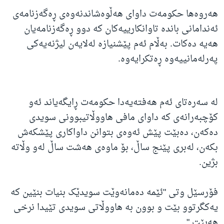
هەروەها حکومەت داوای هەڵوەشاندنەوەی ڕەگەزنامەی
ئەندامانی باندە تاوانکارییەکان کە دوو ڕەگەزنامەیان
هەیە دەکات. بەڵام ئەم پێشنیازە لەلایەن لیژنەیەکی
پەرلەمانییەوە ڕەتکرایەوە.
لە سەرەتای ئەم هەفتەیەدا حکومەت ڕایگەیاند ئەو
کۆچبەرانەی کە داوای مافی هاووڵاتیبوونی سویدی
دەکەن، دەبێت پێش ئەوەی بتوانن داواکاری پێشکەش
بکەن، لەبری پێنج ساڵ، بۆ ماوەی هەشت ساڵ لەو وڵاتە
بژین.
فۆرسێل وتی "ئێمە دەمانەوێت سویدێک بنیات بنێین کە
یەکگرتوو بێت و بوون بە هاووڵاتی سویدی تێیدا نرخی
هەبێت."