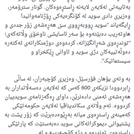
بەتایبەتی لەلایەن لایەنە ڕاستڕەوەکان. گونار سترۆمەر،
وەزیری دادی سوید لە کۆنگرەیەکی ڕۆژنامەوانیدا
ڕایگەیاند "سوید ڕووبەڕووی سێ هەڕەشەی زۆر جددی و
هاوتەریب دەبێتەوە بۆ سەر ئاسایشی ناوخۆی وڵاتەکەی؛
"توندڕەوی شەڕانگێزانە، کردەوەی دوژمنکارانەی ئەکتەرە
دەوڵەتییەکان دژی سوید و تاوانی ڕێکخراو و
سیستماتیک".
بە وتەی یۆهان فۆرسێل، وەزیری کۆچبەران، لە ساڵی
ڕابردوودا نزیکەی 600 کەس کە لەلایەن دەسەڵاتداران بە
هەڕەشەی ئەمنی دادەنرێن، داوای ڕەگەزنامەی سویدییان
کردووە. ئەم وڵاتەی سکاندیناڤیا لەلایەن حکومەتێکی
کەمینەی ڕاستڕەوی میانە بەڕێوەدەبرێت کە زۆر پشت بە
پشتیوانی دیموکراتەکانی سوید دەبەستێت کە پارتێکی
ڕاستڕەوی توندڕەو و دژە کۆچبەرییە و لە