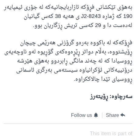
به‌هۆی تێكشانی فڕۆكه‌ ئازاربایجانیەکە له‌ جۆری ئیمپایه‌ر
190 کە ژمارە J2-8243 ی هەیە 38 كه‌س گیانیان
له‌ده‌ست دا و 29 كه‌سی تریش ڕزگاریان بوو.
فڕۆکەکە لە باکووە بەرەو گرۆزنی هەرێمی چیچان
ڕۆیشتووە، بەڵام دواتر ڕێڕەوەکەی گۆڕیوە لەو ناوچەیەی
ڕووسیادا کە لە چەند مانگی ڕابردوو بەهۆی هێرشە
درۆنییەکانی ئۆکرانیاوە سیستەمی بەرگری ئاسمانی
ڕووسیای تێدا چالاککراوە.
سەرچاوە: ڕۆیتەرز
Follow us
Share
This item is part of