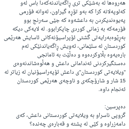
هەروەها لە بەشێکی تری ڕاگەیاندنەکەدا باس لەو
کەلوپەلانە کرا کە بەو تۆڕە گیراون، لەوانە فۆرمی
پەیوەندیکردن بە داعشەوە کە جێی سەرنج بوو
فۆرمەکە بە زمانی کوردی چاپکرابوو. لە لایەکی دیکە
بەڕێوەبەرایەتی گشتی ئۆپراسیۆنەكانی ئاسایش هەرێمی
کوردستان لە سلێمانی، ئەویش ڕاگەیاندنێکی لەم
بارەیەوە بڵاوکردەوە و دەڵێت بە ئامانجی
دەستگیرکردنی ئەندامانی داعش و هەڵوەشاندنەوەی
"ویلایەتی کوردستان"ی داعش ئۆپەراسیۆنیان لە زیاتر لە
15 شار و شارۆچکەی و ناوچەی هەرێمی کوردستان
ئەنجام داوە.
دەپرسین:
گروپی ناسراو بە ویلایەتی کوردستانی داعش، کەی
دامەزراوە و کێی لە پشتە و قەبارەی چەندە؟