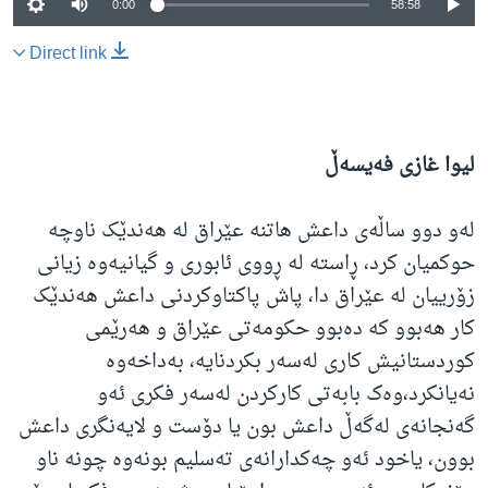
0:00
58:58
Direct link
لیوا غازی فەیسەڵ
لەو دوو ساڵەی داعش هاتنە عێراق لە هەندێک ناوچە
حوکمیان کرد، ڕاستە لە ڕووی ئابوری و گیانیەوە زیانی
زۆرییان لە عێراق دا، پاش پاکتاوکردنی داعش هەندێک
کار هەبوو کە دەبوو حکومەتی عێراق و هەرێمی
کوردستانیش کاری لەسەر بکردنایە، بەداخەوە
نەیانکرد،وەک بابەتی کارکردن لەسەر فکری ئەو
گەنجانەی لەگەڵ داعش بون یا دۆست و لایەنگری داعش
بوون، یاخود ئەو چەکدارانەی تەسلیم بونەوە چونە ناو