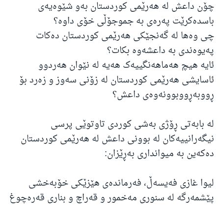
چۆن داعش لە هەرێمی کوردستان بەو شێوەیەی
باسدەکرێت پەرەی بە جموجۆڵی خۆی داوە؟
چی وەها لە گەنجێکی هەرێمی کوردستان دەکات
پەیوەندی بە داعشەوە بکات؟
ئایە هیچ هەماهەنگییەک هەیە لە نێوان هەردوو
ئاسایشی هەرێمی کوردستان لە زۆنی سەوز و زەرد بۆ
ڕووبەڕووبوونەوەی داعش؟
لە بابەتی ڕۆژی بەشی کوردی تاوتوێی پرسی
نیگەرانییەکان لە بوونی داعش لە هەرێمی کوردستان
دەکەین بە میوانداری بەڕێزان:
لیوا غازی فەیسەڵ، فەرماندەی هێزێکی خۆبەخشی
پێشمەرگە لە سنوری مەخمور و قەراچ و بناری قەرەچوغ