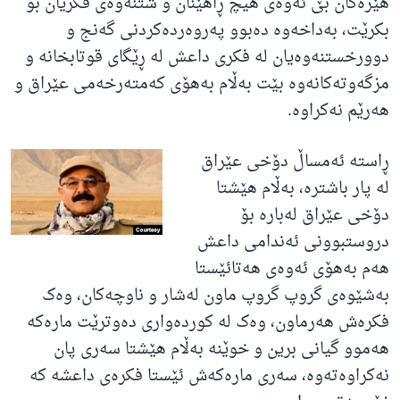
هێزەکان بێ ئەوەی هیچ ڕاهێنان و شتنەوەی فکریان بۆ
بکرێت، بەداخەوە دەبوو پەروەردەکردنی گەنج و
دوورخستنەوەیان لە فکری داعش لە ڕێگای قوتابخانە و
مزگەوتەکانەوە بێت بەڵام بەهۆی کەمتەرخەمی عێراق و
هەرێم نەکراوە.
ڕاستە ئەمساڵ دۆخی عێراق
لە پار باشترە، بەڵام هێشتا
دۆخی عێراق لەبارە بۆ
دروستبوونی ئەندامی داعش
هەم بەهۆی ئەوەی هەتائێستا
بەشێوەی گروپ گروپ ماون لەشار و ناوچەکان، وەک
فکرەش هەرماون، وەک لە کوردەواری دەوترێت مارەکە
هەموو گیانی برین و خوێنە بەڵام هێشتا سەری پان
نەکراوەتەوە، سەری مارەکەش ئێستا فکرەی داعشە کە