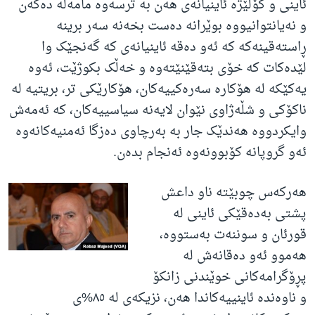
ئاینی و کۆلێژە ئاینیانەی هەن بە ترسەوە مامەڵە دەکەن
و نەیانتوانیووە بوێرانە دەست بخەنە سەر برینە
ڕاستەقینەکە کە ئەو دەقە ئاینیانەی کە گەنجێک وا
لێدەکات کە خۆی بتەقێنێتەوە و خەڵک بکوژێت، ئەوە
یەکێکە لە هۆکارە سەرەکییەکان، هۆکارێکی تر، بریتیە لە
ناکۆکی و شڵەژاوی نێوان لایەنە سیاسییەکان، کە ئەمەش
وایکردووە هەندێک جار بە بەرچاوی دەزگا ئەمنیەکانەوە
ئەو گروپانە کۆبوونەوە ئەنجام بدەن.
هەرکەس چوبێتە ناو داعش
پشتی بەدەقێکی ئاینی لە
قورئان و سوننەت بەستووە،
هەموو ئەو دەقانەش لە
پڕۆگرامەکانی خوێندنی زانکۆ
و ناوەندە ئاینییەکاندا هەن، نزیکەی لە ٨٥%ی