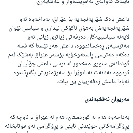
تایبەت ئەوانەی نەخوێندەوار و عەشایەرن.
داعش وەک شێرپەنجەیە بۆ عێراق، بەداخەوە ئەو
شێرپەنجەیەش بەهۆی ناکۆکی ئیداری و سیاسی نێوان
لایەنە سیاسییەکان دەرفەتی زیاتری زیانی ئەو
مەترسیەی ڕەخساندووە، داعش هەر ئێستا کە قسە
دەکەم مەترسی ڕاستەوخۆیە بۆسەر عێراق بەشێک لەم
گوندانەی سنوری مەخمور لە ترسی داعش چۆڵییان
کردووە تەنانەت نەیانوێرا بۆ سەرژمێریش بگەڕێنەوە
نەبادا داعش زەفەرییان پێ ببات.
مەریوان نەقشبەندی
بەداخەوە هەم لە کوردستان، هەم لە عێراق و ناوچەکە
پڕۆگرامەکانی خوێندنی ئاینی و پڕۆگرامی ئەو قوتابخانە