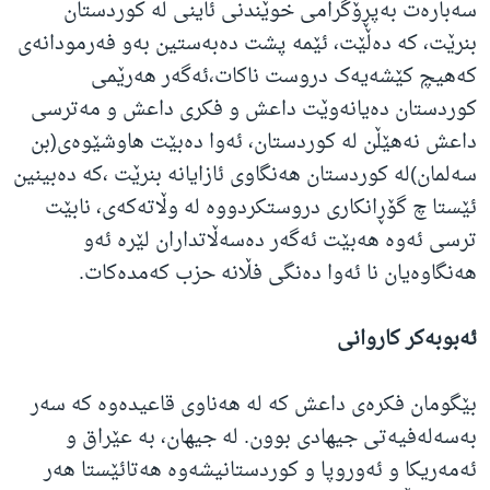
سەبارەت بەپڕۆگرامی خوێندنی ئاینی لە کوردستان
بنرێت، کە دەڵێت، ئێمە پشت دەبەستین بەو فەرمودانەی
کەهیچ کێشەیەک دروست ناکات،ئەگەر هەرێمی
کوردستان دەیانەوێت داعش و فکری داعش و مەترسی
داعش نەهێڵن لە کوردستان، ئەوا دەبێت هاوشێوەی(بن
سەلمان)لە کوردستان هەنگاوی ئازایانە بنرێت ،کە دەبینین
ئێستا چ گۆڕانکاری دروستکردووە لە وڵاتەکەی، نابێت
ترسی ئەوە هەبێت ئەگەر دەسەڵاتداران لێرە ئەو
هەنگاوەیان نا ئەوا دەنگی فڵانە حزب کەمدەکات.
ئەبوبەکر کاروانی
بێگومان فکرەی داعش کە لە هەناوی قاعیدەوە کە سەر
بەسەلەفیەتی جیهادی بوون. لە جیهان، بە عێراق و
ئەمەریکا و ئەوروپا و کوردستانیشەوە هەتائێستا هەر