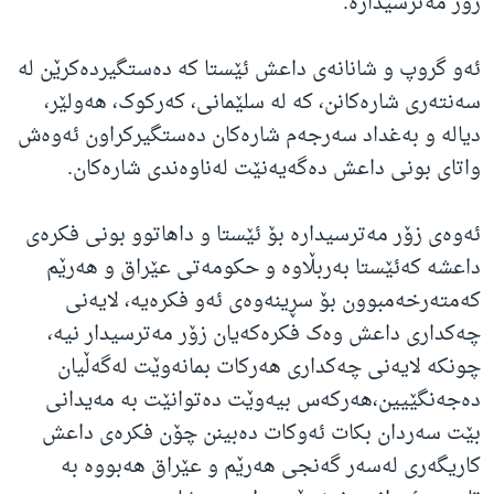
زۆر مەترسیدارە.
ئەو گروپ و شانانەی داعش ئێستا کە دەستگیردەکرێن لە
سەنتەری شارەکانن، کە لە سلێمانی، کەرکوک، هەولێر،
دیالە و بەغداد سەرجەم شارەکان دەستگیرکراون ئەوەش
واتای بونی داعش دەگەیەنێت لەناوەندی شارەکان.
ئەوەی زۆر مەترسیدارە بۆ ئێستا و داهاتوو بونی فکرەی
داعشە کەئێستا بەربڵاوە و حکومەتی عێراق و هەرێم
کەمتەرخەمبوون بۆ سڕینەوەی ئەو فکرەیە، لایەنی
چەکداری داعش وەک فکرەکەیان زۆر مەترسیدار نیە،
چونکە لایەنی چەکداری هەرکات بمانەوێت لەگەڵیان
دەجەنگێیین،هەرکەس بیەوێت دەتوانێت بە مەیدانی
بێت سەردان بکات ئەوکات دەبینن چۆن فکرەی داعش
کاریگەری لەسەر گەنجی هەرێم و عێراق هەبووە بە