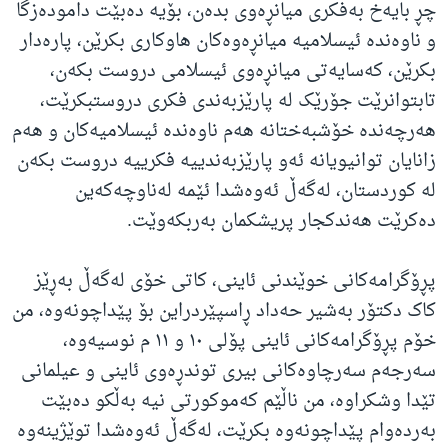
چڕ بایەخ بەفکری میانڕەوی بدەن، بۆیە دەبێت دامودەزگا
و ناوەندە ئیسلامیە میانڕەوەکان هاوکاری بکرێن، پارەدار
بکرێن، کەسایەتی میانڕەوی ئیسلامی دروست بکەن،
تابتوانرێت جۆرێک لە پارێزبەندی فکری دروستبکرێت،
هەرچەندە خۆشبەختانە هەم ناوەندە ئیسلامیەکان و هەم
زانایان توانیویانە ئەو پارێزبەندییە فکرییە دروست بکەن
لە کوردستان، لەگەڵ ئەوەشدا ئێمە لەناوچەکەین
دەکرێت هەندکجار پریشکمان بەربکەوێت.
پڕۆگرامەکانی خوێندنی ئاینی، کاتی خۆی لەگەڵ بەڕێز
کاک دکتۆر بەشیر حەداد ڕاسپێردراین بۆ پێداچونەوە، من
خۆم پڕۆگرامەکانی ئاینی پۆلی ١٠ و ١١ م نوسیەوە،
سەرجەم سەرچاوەکانی بیری توندڕەوی ئاینی و عیلمانی
تێدا وشکراوە، من ناڵێم کەموکورتی نیە بەڵکو دەبێت
بەردەوام پێداچونەوە بکرێت، لەگەڵ ئەوەشدا توێژینەوە