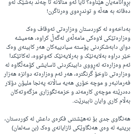
بڕوانامەیان هێناوە؟ ئایا ئەو مناڵانە تا چەند بەشێک لەو
دەقانە بە هەڵە و توندڕەوی وەرناگرن!
بەداخەوە لە کوردستان وەزارەتی ئەوقاف وەک
وەزارەتێکی لاوەکی مامەڵەی لەگەڵ کراوە، هەمیشە
دوای دابەشکردنی پۆستە سیادییەکان هەر کابینەی وەک
خێر دراوە بەلایەنێک و بەرلایەنێک کەوتووە، لەکاتێکدا
ئەم وەزارەتە لەڕووی دابینکردنی ئاسایشی کۆمەڵگاوە لە
وەزارەتی ناوخۆ گرنگترە، هەر ئەم وەزارەتە دوانزە هەزار
فەرمانبەر و موچە خۆری هەیە ساڵانە پەنجا ملیۆن دۆلار
دەدرێتە موچەی کارمەند و خزمەتگوزاری مزگەوتەکان
بەڵام کاری وایان نابینرێت.
هەنگاوی جدی بۆ نەهێشتنی فکرەی داعش لە کوردستان،
بریتیە لە وەی هەنگاوێکی ئازایانەی وەک (بن سەلمان)