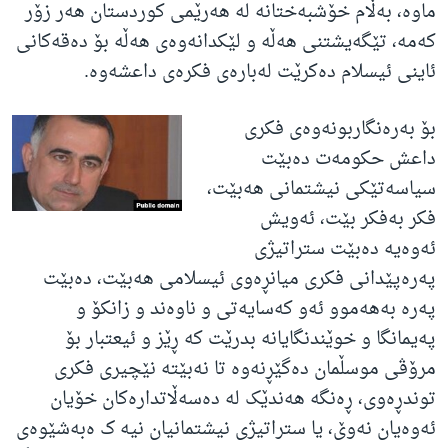
ماوە، بەڵام خۆشبەختانە لە هەرێمی کوردستان هەر زۆر
کەمە، تێگەیشتنی هەڵە و لێکدانەوەی هەڵە بۆ دەقەکانی
ئاینی ئیسلام دەکرێت لەبارەی فکرەی داعشەوە.
بۆ بەرەنگاربونەوەی فکری
داعش حکومەت دەبێت
سیاسەتێکی نیشتمانی هەبێت،
فکر بەفکر بێت، ئەویش
ئەوەیە دەبێت ستراتیژی
پەرەپێدانی فکری میانڕەوی ئیسلامی هەبێت، دەبێت
پەرە بەهەموو ئەو کەسایەتی و ناوەند و زانکۆ و
پەیمانگا و خوێندنگایانە بدرێت کە ڕێز و ئیعتبار بۆ
مرۆڤی موسڵمان دەگێڕنەوە تا نەبێتە نێچیری فکری
توندڕەوی، ڕەنگە هەندێک لە دەسەڵاتدارەکان خۆیان
ئەوەیان نەوێ، یا ستراتیژی نیشتمانیان نیە ک ەبەشێوەی