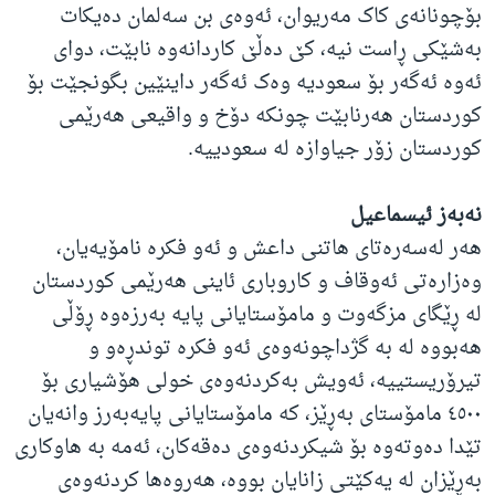
بۆچونانەی کاک مەریوان، ئەوەی بن سەلمان دەیکات
بەشێکی ڕاست نیە، کێ دەڵێ کاردانەوە نابێت، دوای
ئەوە ئەگەر بۆ سعودیە وەک ئەگەر داینێین بگونجێت بۆ
کوردستان هەرنابێت چونکە دۆخ و واقیعی هەرێمی
کوردستان زۆر جیاوازە لە سعودییە.
نەبەز ئیسماعیل
هەر لەسەرەتای هاتنی داعش و ئەو فکرە نامۆیەیان،
وەزارەتی ئەوقاف و کاروباری ئاینی هەرێمی کوردستان
لە ڕێگای مزگەوت و مامۆستایانی پایە بەرزەوە ڕۆڵی
هەبووە لە بە گژداچونەوەی ئەو فکرە توندڕەو و
تیرۆریستییە، ئەویش بەکردنەوەی خولی هۆشیاری بۆ
٤٥٠٠ مامۆستای بەڕێز، کە مامۆستایانی پایەبەرز وانەیان
تێدا دەوتەوە بۆ شیکردنەوەی دەقەکان، ئەمە بە هاوکاری
بەڕێزان لە یەکێتی زانایان بووە، هەروەها کردنەوەی