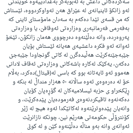
سەکردەکانی داعش بە ئەبوبەکر بەغدادییەوە خوێندنی
لەو زانکۆ ئاینیانەی لە عێراق هەن تەواوکردووە، ئێستاش
کە من قسەی تێدا دەکەم بە سەدان مامۆستای ئاینی کە
بەفەرمی فەرمانبەری وەزارەتی ئەوقافن، یا وەزارەتی
پەروەردە، وانە دەڵێنەوە دەرچووی هەمان زانکۆن، ئێخۆ
ئەوانە ئەو فکرە داعشیەی هەیانە ئێستاش بۆیان
جێبەجێنەکرێت هەڵیدەگرن لە کاتی گونجاودا جێبەجێ
دەکەن، یەکێک لەکارە باشەکانی وەزارەتی ئەقاف لادانی
هەموو ئەو ئایەتانە بوو کە باسی لە(قیتال)دەکرد، بەڵام
خۆ لە دەرەوەی ئەوە ساڵانە ٥٠ هەزار منداڵ لە بنکە و
ڕێکخراو ی حزبە ئیسلامیەکان لە گۆڕەپان کۆیان
دەکەنەوە تاقیکردنەوەی فەرمودەیان پێدەکرێت، و
وانەیان پێدەوترێتەوە لەکاتێکدا ئەوە هیچ لە ژێر
کۆنترۆڵی حکومەتی هەرێم نین، چونکە نازانرێت
ئەوانەی وانە بەو مناڵە دەڵێنەوە کێن و لە کوێ