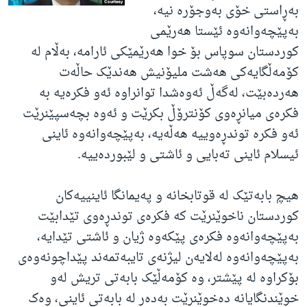
بەڕاستی خۆی بەوجۆرە نیە،
بەپێچەوانەوە ئێستا هەرێمی
کوردستان سوپاس بۆ خوا هەرێمێکی ئارامە، بەڵام لە
کۆمەڵگایەکی هەشت ملیۆنیش هەندێک حاڵەت
هەردەبێت، لەگەڵ ئەوەشدا توانراوە ئەو فکرەیە بە
فکرەی میانڕەوی کۆنترۆڵ بکرێت و ئەوە بچەسپێنرێت
ئەو فکرە توندڕەوییە هەڵەیە، بەپێچەوانەوە ئاینی
ئیسلام ئاینی تەبایی و ئاشتی و لێبوردەییە.
هیچ بابەتێک لە قوتابخانە و پەیمانگا ئاینییەکان
کوردستان ناخوێنرێت کە فکرەی توندڕەوی تێدابێت
بەپێچەوانەوە فکرەی پێکەوە ژیان و ئاشتی تێدایە،
بەپێچەوانەوە لەلایەن لیژنەی تایبەتمەند پێداچونەوەی
بۆکراوە لە پێشتر، وە کۆمەڵێک بابەتی تریش لەو
خوێندنگایانە دەخوێنرێت بەدەر لە بابەتی ئاینی، وەک