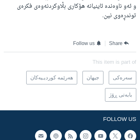
و ئەو ناوەندە ئاینیانە هۆکاری بڵاوکردنەوەی فکرەی
توندڕەوی نین.
Follow us
Share
This item is part of
سه‌ره‌کی
جیهان
هه‌رێمه‌ کوردیـیه‌کان
بابەتی ڕۆژ
FOLLOW US