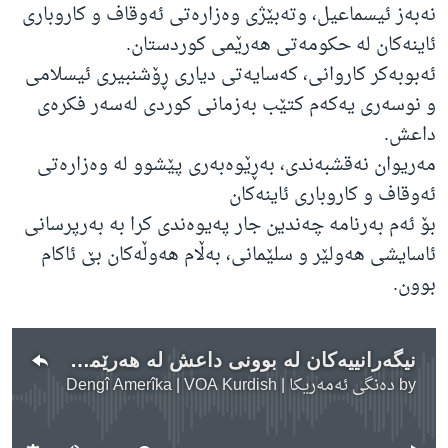
نەبەز ئیسماعیل، وتەبێژی وەزارەتی ئەوقاف و کاروباری
ئاینەکان لە حکومەتی هەرێمی کوردستان.
ئەبوبەکر کاروانی، کەسایەتی دیاری ڕۆشنبیری ئیسلامی
و نوسەری یەکەم کتێب بەزمانی کوردی لەسەر فکرەی
داعش.
مەریوان نەقشبەندی، بەڕێوەبەری پێشوو لە وەزارەتی
ئەوقاف و کاروباری ئاینەکان
بۆ ئەم بەرنامە چەندین جار پەیوەندی کرا بە بەرپرسانی
ئاسایشی هەولێر و سلێمانی، بەڵام هەوڵەکان بێ ئاکام
بوون.
نیگەرانییەکان لە بوونی داعش لە هەرێمی کوردستان
by
دەنگی ئەمەریکا | Dengî Amerîka | VOA Kurdish
No media source currently available