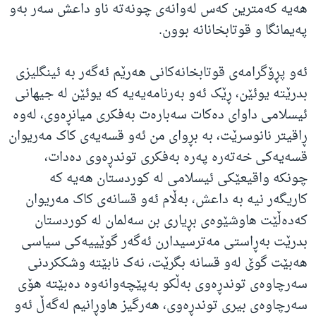
هەیە کەمترین کەس لەوانەی چونەتە ناو داعش سەر بەو
پەیمانگا و قوتابخانانە بوون.
ئەو پڕۆگرامەی قوتابخانەکانی هەرێم ئەگەر بە ئینگلیزی
بدرێتە یوئێن، ڕێک ئەو بەرنامەیەیە کە یوئێن لە جیهانی
ئیسلامی داوای دەکات سەبارەت بەفکری میانڕەوی، لەوە
ڕاقیتر نانوسرێت، بە بڕوای من ئەو قسەیەی کاک مەریوان
قسەیەکی خەتەرە پەرە بەفکری توندڕەوی دەدات،
چونکە واقیعێکی ئیسلامی لە کوردستان هەیە کە
کاریگەر نیە بە داعش، بەڵام ئەو قسانەی کاک مەریوان
کەدەڵێت هاوشێوەی بڕیاری بن سەلمان لە کوردستان
بدرێت بەڕاستی مەترسیدارن ئەگەر گوێییەکی سیاسی
هەبێت گوێ لەو قسانە بگرێت، نەک نابێتە وشککردنی
سەرچاوەی توندڕەوی بەڵکو بەپێچەوانەوە دەبێتە هۆی
سەرچاوەی بیری توندڕەوی، هەرگیز هاوڕانیم لەگەڵ ئەو