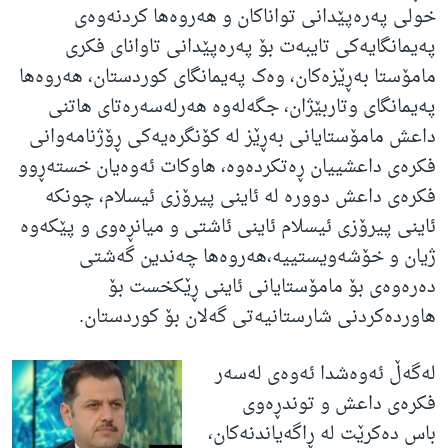
خولی پەرەپێدانی تواناکان و هەروەها کردنەوەی
پەیمانگایەکی تایبەت بۆ پەرەپێدانی تاوانای فکری
مامۆستا بەڕێزەکان، وەک پەیمانگای کوردستان، هەروەها
پەیمانگای وتاربێژان، جگەلەوە هەرلەسەرەتای هاتنی
داعش مامۆستایانی بەڕێز لە کۆنگرەیەکی ڕۆژنامەوانی
فکرەی داعشییان ڕەتکردەوە، هاوکات ئەوەیان خستەڕوو
فکرەی داعش دوورە لە ئاینی پیرۆزی ئیسلام، چونکە
ئاینی پیرۆزی ئیسلام ئاینی ئاشتی و میانڕەوی و پێکەوە
ژیان و خۆشەویستییە،هەروەها چەندین گەشتی
دەرەوەی بۆ مامۆستایانی ئاینی ڕێکخست بۆ
هاوردەکردنی شارستانیەتی گەلان بۆ کوردستان.
لەگەڵ ئەوەشدا ئەوەی لەسەر
فکرەی داعش و توندڕەوی
باس دەکرێت لە ڕاگەیاندنەکان،