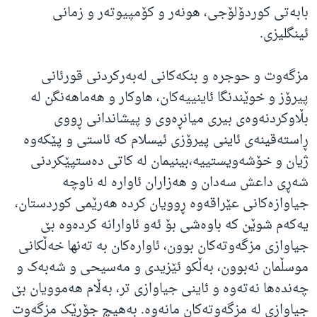
بابەتی کوردۆلۆجی، هونەر و کۆمپیوتەر و زمانی
ئینگلیزی.
مزگەوت و حوجرە و بنکەکانی لەبەرکردنی قورئانی
پیرۆز و خوێندنگا ئاینییەکان، هاوکار و هەماهەنگن لە
بڵاوکردنەوەی بیری میانڕەوی و پیشاندانی ڕووی
ڕاستەقینەی ئاینی پیرۆزی ئیسلام کە ئاستی و پێکەوە
ژیان و خۆشەویستییە،بینیمان لە کاتی دەستپێکردنی
شەڕی داعش سەدان و هەزاران ئاوارە لە ناوچە
جیاوازەکانی عێراقەوە ڕوویان کردە هەرێمی کوردستان،
یەکەم شوێن کە باوەشی بۆ ئەو ئاوارانە کردەوە بێ
جیاوازی مزگەوتەکان بوون، ئاوارەکان بە تەنها خەڵکانی
موسڵمان نەبوون، بەڵکو ئێزیدی و مەسیحی و شەبەک و
چەندەها نەتەوە و ئاینی جیاوازی تر، بەڵام هەموویان بێ
جیاوازی لە مزگەوتەکان مانەوە. بەهیچ جۆرێک مزگەوت