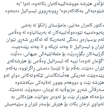
تۆڵەی هێرشە مووشەکییەکەیان بکاتەوە، ئەوا "بە
شێوەیەکی یەکلاکەرەوە" ڕووبەڕووی ئیسرائیل دەبنەوە.
دکتور کامران مەتین، مامۆستای زانکۆ لە بەشی
پەیوەندییە نێودەوڵەتییەکان لە بەریتانیاوە لە وەڵامی
ئەم پرسیارەی دەنگی ئەمەریکا کە ئەگەری شەڕی نێوان
ئێران و ئیسرائیل تا چەند نزیکە و تا چەند پێدەچیت
گرژییەکان بگۆڕدرێت بۆ ململانێیەکی جیهانی، دەڵێت
"گۆمان لەوەدا نییە کە ئیسرائیل وەڵامی بۆ هێرشەکەی
ئێران دەبێت، بەڵام بۆ تا ئێستا دەستی ڕاگرتووە، یەکەم
پێدەچێت خەریکی هەڵسانگاندنی لێکەوتەکانی دوای ئەو
هێرشە بێت و دووهەم چوون لەلایەکی دیکەشەوە
سەرقاڵی شەری حزبوڵایە لە لوبنان، دەیەوێت نەختێک
دۆخەکە هێورتر بێت بۆ ئەوەی بتوانێت هێزەکانی بە
تەواوی ترخان بکات بۆ هێرش بۆسەر ئێران و سێیەمیش