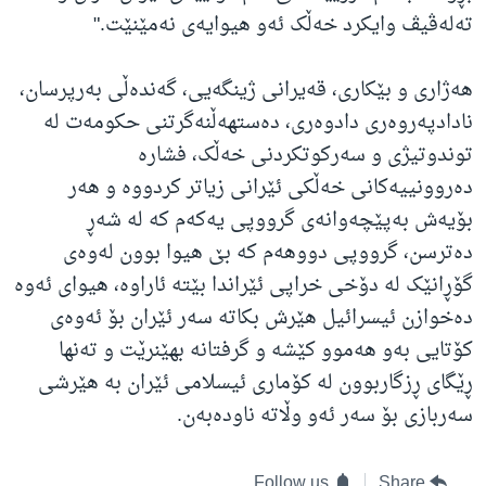
تەلەڤیڤ وایکرد خەڵک ئەو هیوایەی نەمێنێت."
هەژاری و بێکاری، قەیرانی ژینگەیی، گەندەڵی بەرپرسان،
نادادپەروەری دادوەری، دەستهەڵنەگرتنی حکومەت لە
توندوتیژی و سەرکوتکردنی خەڵک، فشارە
دەروونییەکانی خەڵکی ئێرانی زیاتر کردووە و هەر
بۆیەش بەپێچەوانەی گرووپی یەکەم کە لە شەڕ
دەترسن، گرووپی دووهەم کە بێ هیوا بوون لەوەی
گۆڕانێک لە دۆخی خراپی ئێراندا بێتە ئاراوە، هیوای ئەوە
دەخوازن ئیسرائیل هێرش بکاتە سەر ئێران بۆ ئەوەی
کۆتایی بەو هەموو کێشە و گرفتانە بهێنرێت و تەنها
ڕێگای ڕزگاربوون لە کۆماری ئیسلامی ئێران بە هێرشی
سەربازی بۆ سەر ئەو وڵاتە ناودەبەن.
Follow us
Share