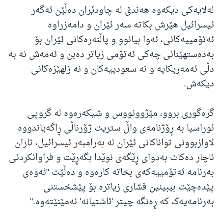
لەلایەکی دیکەوە هەندێ لە چاودێران دەڵێن ئەگەر
ئیسرائیل هێرش بکاتە سەر ئێران و دامەزراوە
ئەتۆمییەکانی، ئەوا بیانوو و پاڵنەرەکانی ئێران بۆ
بەدەستهێنانی چەکی ئەتۆمی زیاتر دەبن و ئەمەش نە بە
دڵی ئەمەریکایە و نە سعودییەکان و نە زلهێزەکانی
دیکەش.
گرەگوری بروو، مێژوونووس و شیکەرەوە لە گروپی
ئوراسیا بە ڕۆژنامەی واڵ ستریت ژۆرناڵی ڕاگەیاندووە
لاوازبوونی تواناکانی ئێران لە بەرامبەر ئیسرائیل، تاران
ناچار دەکات بەدوای ڕێگەی نوێدا بگەڕێت و فراوانکردنی
بەرنامە ئەتۆمییەکەی بخاتە کارەوە و دەڵێت "ئەوەی
پێدەچێت بیبینین فشاری زیاترە بۆ پێشخستنی
بەرنامەیەک کە ڕەنگە چیتر 'ئاشتیانە' نەمێنێتەوە."