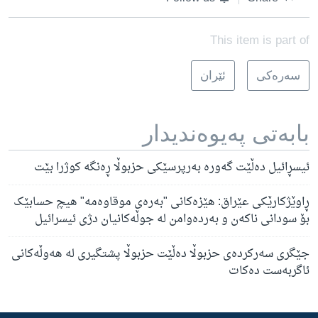
This item is part of
سه‌ره‌کی
ئێران
بابه‌تی په‌یوه‌ندیدار
ئیسڕائیل دەڵێت گەورە بەرپرسێکی حزبوڵا ڕەنگە کوژرا بێت
ڕاوێژکارێکی عێراق: هێزەکانی "بەرەی موقاوەمە" هیچ حسابێک
بۆ سودانی ناکەن و بەردەوامن لە جوڵەکانیان دژی ئیسرائیل
جێگری سەرکردەی حزبوڵا دەڵێت حزبوڵا پشتگیری لە هەوڵەکانی
ئاگربەست دەکات