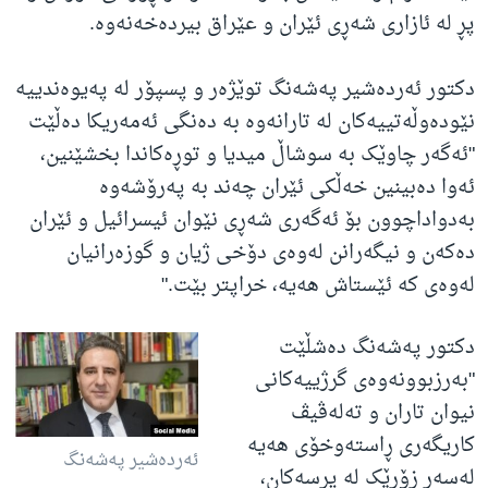
پڕ لە ئازاری شەڕی ئێران و عێراق بیردەخەنەوە.
دکتور ئەردەشیر پەشەنگ توێژەر و پسپۆر لە پەیوەندییە
نێودەوڵەتییەکان لە تارانەوە بە دەنگی ئەمەریکا دەڵێت
"ئەگەر چاوێک بە سوشاڵ میدیا و توڕەکاندا بخشێنین،
ئەوا دەبینین خەڵکی ئێران چەند بە پەرۆشەوە
بەدواداچوون بۆ ئەگەری شەڕی نێوان ئیسرائیل و ئێران
دەکەن و نیگەرانن لەوەی دۆخی ژیان و گوزەرانیان
لەوەی کە ئێستاش هەیە، خراپتر بێت."
دکتور پەشەنگ دەشڵێت
"بەرزبوونەوەی گرژییەکانی
نیوان تاران و تەلەڤیڤ
کاریگەری ڕاستەوخۆی هەیە
ئەردەشیر پەشەنگ
لەسەر زۆرێک لە پرسەکان،