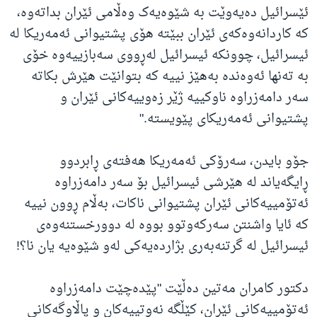
ئێسرائیل دەیەوێت بە شێوەیەک وەڵامی ئێران بداتەوە،
کە کاردانەوەکەی ئێران ببێتە هۆی پشتیوانی ئەمەریکا لە
ئیسرائیل، چوونکە ئیسرائیل لەڕووی سەبازییەوە خۆی
بە تەنها ئەوەندە بەهێز نییە کە بتوانێت هێرش بکاتە
سەر دامەزراوە ناوکییە ژێر زەوییەکانی ئێران و
پشتیوانی ئەمەریکای پێویستە."
جۆو بایدن، سەرۆکی ئەمەریکا هەفتەی ڕابردوو
ڕایگەیاند لە هێرشی ئیسرائیل بۆ سەر دامەزراوە
ئەتۆمییەکانی ئێران پشتیوانی ناکات، بەڵام ڕوون نییە
کە ئایا واشنتن سەرکەوتوو بووە لە دوورخستنەوەی
ئیسرائیل لە گرتنەبەری بژاردەیەکی لەو شێوەیە یان نا؟!
دکتور کامران مەتین دەڵێت "پێدەچێت دامەزراوە
ئەتۆمییەکانی ئێران، کێڵگە نەوتییەکان و پاڵاوگەکانی