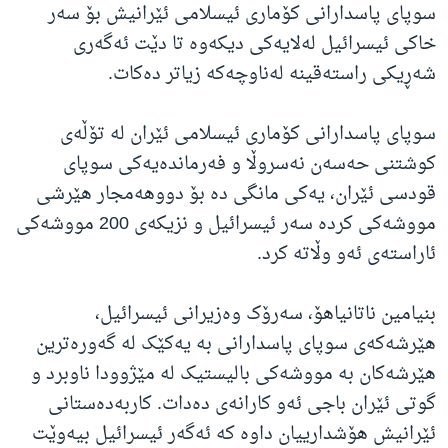
سوپای پاسدارانی کۆماری ئیسلامی ئێرانیش بۆ سەر
خاکی ئیسرائیل لەلایەکی دیکەوە تا دێت ئەگەری
شەڕیکی راستەقینە لەناوچەکە زیاتر دەکات.
سوپای پاسدارانی کۆماری ئیسلامی ئێران لە تۆڵەی
کوشتنی حەسەن نەسروڵا و فەرماندەیەکی سوپای
قودسی ئێران، یەکی مانگی دە بۆ دووهەمجار هێرشی
مووشەکی کردە سەر ئیسرائیل و نزیکەی 200 مووشەکی
ئاراستەی ئەو وڵاتە کرد.
بنیامین ناتانیاهۆ، سەرۆک وەزیرانی ئیسرائیل،
هێرشەکەی سوپای پاسدارانی بە یەکێک لە گەورەترین
هێرشەکان بە مووشەکی بالیستیک لە مێژوودا ناوبرد و
گوتی ئێران باجی ئەو کارانەی دەدات. کاربەدەستانی
ئێرانیش هۆشدارییان داوە کە ئەگەر ئیسرائیل بیەوێت