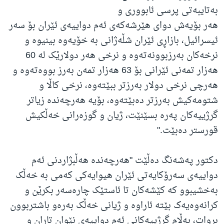
بەتایبەتی پرسی ئابووری و
هەر بۆیەش دوای هێرشەکەی ئەم دواییەی ئێران بۆ سەر
ئیسرائیل، بازاڕی ئێران شڵەژانی بە خۆیەوە بینیوە و
نرخەکان بەرزبوونەتەوە و نرخی هەر دولارێک لە 60
هەزار تمەنی ئێرانی بۆ 63 هەزار تمەن بەرز بووەتەوە و
هەرچی نرخی دولار بەرزتر ببێتەوە، نرخی کاڵا و
شتومەکیش بەرزتر دەبێتەوە، بۆیە هەرچەندە زیاتر
گرژییەکان پەرە بسێنێت، ژیان و گوزەرانی خەڵکیش
قورستر دەبێت."
دکتور پەشەنگ دەڵێت "هەرچەندە هەڵبژاردنی ئەم
دواییەی سەرۆکایەتی ئێران هیوایەکی کەمی بە خەڵک
بەخشیبوو کە کێشەکان تا ئاستێک چارەسەر بکرێن و
کرانەوەیەک بێتە ئاراوە و ژیانی خەڵک بەرەو باشتربوون
بڕوات، بەڵام گرژییەکانی ئەم دواییەی نێوان تاران و