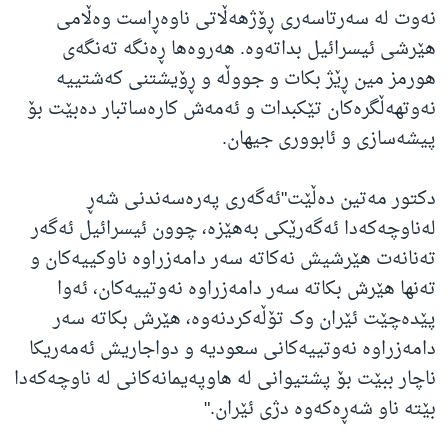
نەوت لە سەرتاسەری ڕۆژهەڵاتی ناوەڕاست وەڵامی
هێرشی ئیسرائیل بداتەوە. هەروەها ڕەنگە تەنگەی
هورمز مین ڕێژ بکات و جووڵە و ڕۆیشتنی کەشتییە
نەوتهەڵگرەکان تێکبدات و ئەمەش کارەساتبار دەبێت بۆ
پیشەسازی و ئابووری جیهان.
دکتور مەتین دەڵێت"ئەگەری پەرەسەندنی شەڕ
لەناوچەکەدا ئەگەرێکی بەهێزە، چوون ئیسرائیل ئەگەر
تەنانەت هێرشیش نەکاتە سەر دامەزراوە ناوکییەکان و
تەنها هێرش بکاتە سەر دامەزراوە نەوتییەکان، ئەوا
پێدەچێت ئێران وک تۆڵەکردنەوە، هێرش بکاتە سەر
دامەزراوە نەوتییەکانی سعودیە و دواجاریش ئەمەریکا
ناچار ببێت بۆ پشتیوانی لە هاوپەیمانەکانی لە ناوچەکەدا
بێتە ناو شەڕەکەوە دژی ئێران."