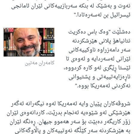
نەوت و بەشێک لە بنکە سەربازییەکانی ئێران ئامانجی
ئیسرائیل بن لەسەرەتادا."
دەشڵێت "وەک باس دەکریت
نتانیاهۆ پلانی هێرشکردنە
سەر دامەزراوە ناوکییەکانی
ئێرانی لەسەردایە و ئەوەی تا
کامەران مەتین
ئێستا ڕێگری لەو کارە کردووە،
ناڕەزایەتییەتی و پشتیوانی
نەکردنی ئەمەریکا بووە."
شروڤەکاران پێیان وایە ئەمەریکا لەوە نیگەرانە ئەگەر
هێرشێکی لەو شێوەیە ئەنجام بدرێت، کاردانەوەی ئێران
زۆر کاریگەر دەبێت بۆ سەر هەموو جیهان. ڕەنگە ئێران
بە هێرشکردنە سەر کێڵگە نەوتییەکان و پاڵاوگەکانی