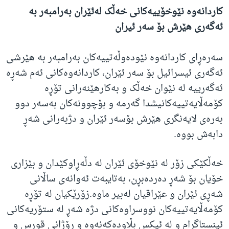
کاردانەوە نێوخۆییەکانی خەڵک لەئێران بەرامبەر بە
ئەگەری هێرش بۆ سەر ئیران
سەرەڕای کاردانەوە نێودەوڵەتییەکان بەرامبەر بە هێرشی
ئەگەری ئیسرائیل بۆ سەر ئێران، کاردانەوەکانی ئەم شەڕە
ئەگەرییە لە نێوان خەڵک و بەکارهێنەرانی تۆڕە
کۆمەڵایەتییەکانیشدا گەرمە و بۆچوونەکان بەسەر دوو
بەرەی لایەنگری هێرش بۆسەر ئێران و دژبەرانی شەڕ
دابەش بووە.
خەڵکێکی زۆر لە نێوخۆی ئێران لە دڵەڕاوکێدان و بێزاری
خۆیان بۆ شەڕ دەردەبڕن، بەتایبەت ئەوانەی ساڵانی
شەڕی ئێران و عێراقیان لەبیر ماوە.زۆرێکیان لە تۆڕە
کۆمەڵایەتییەکان نووسراوەکانی دژە شەڕ لە ستۆریەکانی
ئینستاگرام و لە ئیکس بڵاودەکەنەوە و ڕۆژانی قورس و