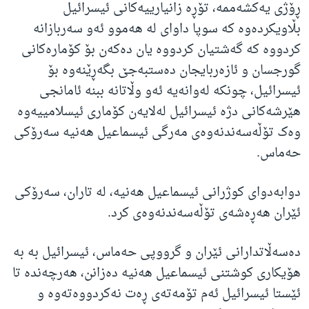
ڕۆژی یەکشەممە، تۆڕە زانیارییەکانی ئیسرائیل
بڵاویکردەوە کە سوپا داوای لە هەموو ئەو سەربازانە
کردووە کە گەشتیان کردووە یان دەکەن بۆ کۆمارەکانی
گورجسان و ئازەربایجان دەستبەجێ بگەڕێنەوە بۆ
ئیسرائیل، چونکە لەوانەیە ئەو وڵاتانە ببنە ئامانجی
هێرشەکانی دژە ئیسرائیل لەلایەن کۆماری ئیسلامییەوە
وەک تۆڵەسەندنەوەی مەرگی ئیسماعیل هەنیە سەرۆکی
حەماس.
دوابەدوای کوژرانی ئیسماعیل هەنیە، لە تاران، سەرۆکی
ئێران هەڕەشەی تۆڵەسەندنەوەی کرد.
دەسەڵاتدارانی ئێران و گرووپی حەماس، ئیسرائیل بە بە
هۆیکاری کوشتنی ئیسماعیل هەنیە دەزانن، هەرچەندە تا
ئێستا ئیسرائیل ئەم تۆمەتەی ڕەت نەکردووەتەوە و