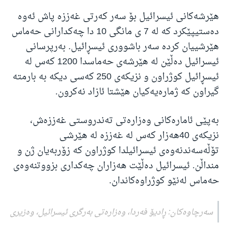
هێرشەکانی ئیسرائیل بۆ سەر کەرتی غەززە پاش ئەوە
دەستیپێکرد کە لە 7 ی مانگی 10 دا چەکدارانی حەماس
هێرشییان کردە سەر باشووری ئیسڕائیل. بەرپرسانی
ئیسرائیل دەڵێن لە هێرشەی حەماسدا 1200 کەس لە
ئیسڕائیل کوژراون و نزیکەی 250 کەسی دیکە بە بارمتە
گیراون کە ژمارەیەکیان هێشتا ئازاد نەکرون.
بەپێی ئامارەکانی وەزارەتی تەندروستی غەززەش،
نزیکەی 40هەزار کەس لە غەززە لە هێرشی
تۆڵەسەندنەوەی ئیسرائیلدا کوژراون کە زۆربەیان ژن و
منداڵن. ئیسرائیل دەڵێت هەزاران چەکداری بزووتنەوەی
حەماس لەنێو کوژراوەکاندان.
سەرچاوەکان: ڕادیۆ فەردا، وەزارەتی بەرگری ئیسرائیل، وەزیری