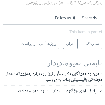
بەرگری ئەمەریکا، ئاژانسی فرانس پرێس و ڕۆیتەرز
Follow us
Share
This item is part of
سه‌ره‌کی
ئێران
ڕۆژهه‌ڵاتی ناوه‌ڕاست
بابه‌تی په‌یوه‌ندیدار
سەرچاوە هەواڵگرییەکان دەڵێن ئێران بە نیازە بەمزووانە سەدان
موشەکی باڵیستیکی بدات بە ڕووسیا
ئیسڕائیل داوای چۆڵکردنی شوێنی زیاتری غەززە دەکات