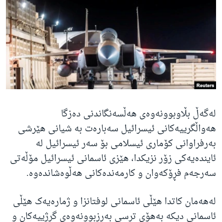
ژیان لە فەرهەنگدا
Learning English
FOLLOW US
زمانه‌کان
لەگەڵ بڵاوبوونەوەی هەڵسەنگاندنی دەزگا
هەواڵگرییەکانی ئیسرائیل سەبارەت بە شیانی هێرشی
بەرفراوانی کۆماری ئیسلامی بۆ سەر ئیسرائیل لە
ئایندەیەکی زۆر نزیکدا، هێزی ئاسمانی ئیسرائیل مۆڵەتی
سەرجەم فڕۆکەوان و کارمەندەکانی هەڵوەشاندەوە.
لەهەمان کاتدا هێڵی ئاسمانی لوفتانزا و ژمارەیەک هێڵی
ئاسمانی دیکە بەهۆی ترسی بەرزبوونەوەی گرژییەکان و