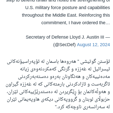
step to defend Israel and noted the strengthening of
U.S. military force posture and capabilities
throughout the Middle East. Reinforcing this
commitment, I have ordered the…
— Secretary of Defense Lloyd J. Austin III
(@SecDef)
August 12, 2024
ئۆستن گوتیشی " هەروەها باسمان لە ئۆپەراسیۆنەکانی
ئیسرائیل لە غەززە و گرنگی کەمکردنەوەی زیانە
مەدەنییەکان و هەنگاونان بەرەو دەستەبەرکردنی
ئاگربەست و ئازادکردنی بارمتەکانی کە لە غەززە گیراون
و هەوڵەکانمان بۆ ڕێگریردن لە دەستدرێژییەکانی ئێران،
حزبوڵای لوبنان و گرووپەکانی دیکەی هاوپەیمانی ئێران
لە سەرانسەری ناوچەکە کرد."