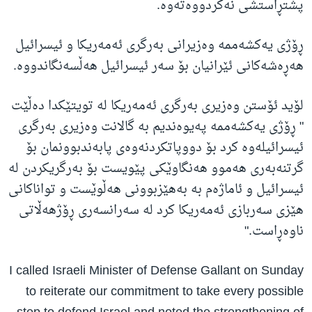
پشتڕاستشی نەکردووەتەوە.
ڕۆژی یەکشەممە وەزیرانی بەرگری ئەمەریکا و ئیسرائیل
هەڕەشەکانی ئێرانیان بۆ سەر ئیسرائیل هەڵسەنگاندووە.
لۆید ئۆستن وەزیری بەرگری ئەمەریکا لە تویتێکدا دەڵێت
" ڕۆژی یەکشەممە پەیوەندیم بە گالانت وەزیری بەرگری
ئیسرائیلەوە کرد بۆ دووپاتکردنەوەی پابەندبوونمان بۆ
گرتنەبەری هەموو هەنگاوێکی پێویست بۆ بەرگریکردن لە
ئیسرائیل و ئاماژەم بە بەهێزبوونی هەڵوێست و تواناکانی
هێزی سەربازی ئەمەریکا کرد لە سەرانسەری ڕۆژهەڵاتی
ناوەڕاست."
I called Israeli Minister of Defense Gallant on Sunday
to reiterate our commitment to take every possible