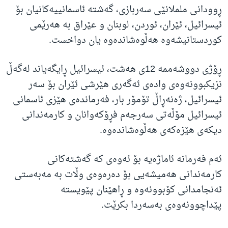
ڕوودانی ململانێی سەربازی، گەشتە ئاسمانییەکانیان بۆ
ئیسرائیل، ئێران، ئوردن، لوبنان و عێراق بە هەرێمی
کوردستانیشەوە هەڵوەشاندەوە یان دواخست.
ڕۆژی دووشەممە 12ی هەشت، ئیسرائیل ڕایگەیاند لەگەڵ
نزیکبوونەوەی وادەی ئەگەری هێرشی ئێران بۆ سەر
ئیسرائیل، ژەنەڕاڵ تۆمۆر بار، فەرماندەی هێزی ئاسمانی
ئیسرائیل مۆڵەتی سەرجەم فڕۆکەوانان و کارمەندانی
دیکەی هێزەکەی هەڵوەشاندەوە.
ئەم فەرمانە ئاماژەیە بۆ ئەوەی کە گەشتەکانی
کارمەندانی هەمیشەیی بۆ دەرەوەی وڵات بە مەبەستی
ئەنجامدانی کۆبوونەوە و ڕاهێنان پێویستە
پێداچوونەوەی بەسەردا بکرێت.