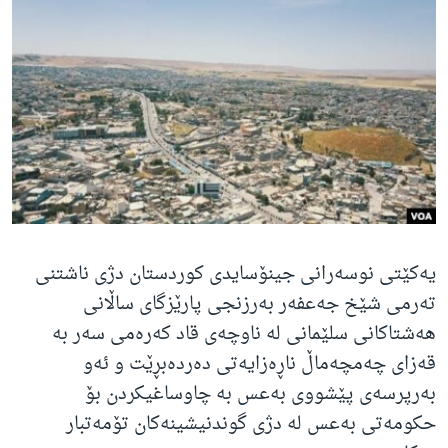
ژیان لە فەرهەنگدا
Learning English
FOLLOW US
زمانه‌کان
یەکێتی نوسەرانی جینۆسایدی کوردستان دژی ناشتنی
تەرمی شێخ جەعفەر بەرزنجی پارێزگای ساڵانی
هەشتاکانی سلێمانی لە ناوچەی قاد کەرەمی سەر بە
قەزای چەمچەماڵ ناڕەزایەتی دەردەبڕێت و ئەو
بەرپرسەی پێشووی بەعس بە چاوساغیکردن بۆ
حکومەتی بەعس لە دژی گوندنیشینەکان تۆمەتبار