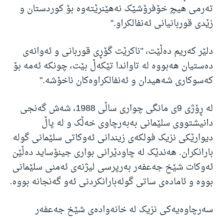
تەرمی هیچ خۆفرۆشێک نەهێنرێتەوە بۆ کوردستان و
زێدی قوربانیانی ئەنفالکراو."
دلێر کەریم دەڵێت، "ناکرێت گۆڕی قوربانی و ئەوانەی
دەستیان هەبووە لە تاواندا تێکەڵ بێت، چونکە ئەمە بۆ
کەسوکاری شەهیدان و ئەنفالکراوەکان ناخۆشە."
لە ڕۆژی 9ی مانگی چواری ساڵی 1988، شەش گەنجی
دانیشتووی سلێمانی بەبەرچاوی خەڵک و لە پاڵ
دیوارێکی نزیک فولکەی زیندانی ئەوکاتی سلێمانی گولە
بارانکران. هەندێک لە چاودێرانی بواری جینۆساید دەڵێن
ئەوکات شێخ جەعفەر بەرپرسی لیژنەی ئەمنی سلێمانی
بووە و ئامادەی ساتی گولەبارانکردنی ئەو گەنجانە بووە.
سەرچاوەیەکی نزیک لە خانەوادەی شێخ جەعفەر