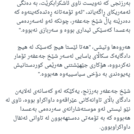
بەرزنجی کە نەویست ناوی ئاشکرابکرێت، بە دەنگی
ئەمەریکای ڕاگەیاند، "ئەو تۆمەتانە ڕەتدەکەینەوە کە
دەدرێنە پاڵ شێخ جەعفەر، چونکە ئەو لەسەردەمی
بەعسدا کەسێکی ئیداری بووە و سەربازی نەبووە."
هەروەها وتیشی، "هەتا ئێستا هیچ کەسێک لە هیچ
دادگایەک سکاڵای یاسایی لەسەر شێخ جەعفەر تۆمار
نەکردووە، هۆکاری جێهێشتنی هەرێمی کوردستانیش
پەیوەندی بە دۆخی سیاسییەوە هەبووە."
شێخ جەعفەر بەرزنج، یەکێکە لەو کەسانەی لەلایەن
دادگای باڵای تاوانەکانی عێراقەوە داواکراو بووە، ناوی لە
نێو لیستی ئەو موستەشارانەی سەردەمی بەعسدا
هەبووە کە بە تۆمەتی دەستهەبوون لە تاوانی ئەنفال
داواکراوبوون.