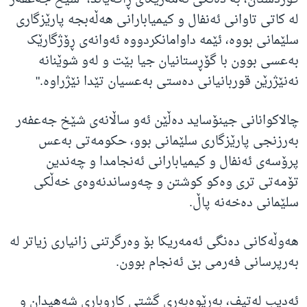
لە کاتی تاوانی ئەنفال و کیمیابارانی هەڵەبجە پارێزگاری
سلێمانی بووە، ئێمە داوامانکردووە ئەوانەی ڕۆژگارێک
بەعسی بوون با گۆڕستانیان جیا بێت و لەو شوێنانە
نەنێژرێن قوربانیانی دەستی بەعسیان تێدا نێژراوە."
چالاکوانانی جینۆساید دەڵێن ئەو ساڵانەی شێخ جەعفەر
بەرزنجی پارێزگاری سلێمانی بوو، حکومەتی بەعس
پرۆسەی ئەنفال و کیمیابارانی ئەنجامدا و چەندین
تۆمەتی تری وەکو کوشتن و چەوساندنەوەی خەڵکی
سلێمانی دەخەنە پاڵ.
هەوڵەکانی دەنگی ئەمەریکا بۆ وەرگرتنی زانیاری زیاتر لە
بەرپرسانی فەرمی بێ ئەنجام بوون.
ئەدیب لەتیف، بەڕێوەبەری گشتی کاروباری شەهیدان و