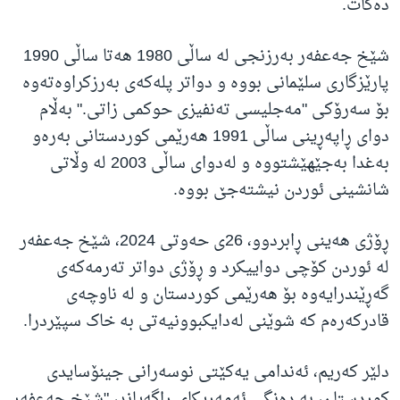
دەکات.
شێخ جەعفەر بەرزنجی لە ساڵی 1980 هەتا ساڵی 1990
پارێزگاری سلێمانی بووە و دواتر پلەکەی بەرزکراوەتەوە
بۆ سەرۆکی "مەجلیسی تەنفیزی حوکمی زاتی." بەڵام
دوای ڕاپەڕینی ساڵی 1991 هەرێمی کوردستانی بەرەو
بەغدا بەجێهێشتووە و لەدوای ساڵی 2003 لە وڵاتی
شانشینی ئوردن نیشتەجێ بووە.
ڕۆژی هەینی ڕابردوو، 26ی حەوتی 2024، شێخ جەعفەر
لە ئوردن کۆچی دواییکرد و ڕۆژی دواتر تەرمەکەی
گەڕێندرایەوە بۆ هەرێمی کوردستان و لە ناوچەی
قادرکەرەم کە شوێنی لەدایکبوونیەتی بە خاک سپێردرا.
دلێر کەریم، ئەندامی یەکێتی نوسەرانی جینۆسایدی
کوردستان، بە دەنگی ئەمەریکای ڕاگەیاند، "شێخ جەعفەر