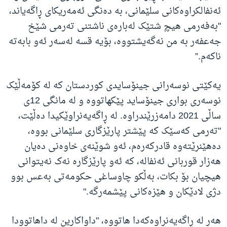
ئەنفالکراوەکانی سلێمانی، بە دەنگی ئەمەریکای ڕاگەیاند،
"بەفەرمی هیچ شتێک لەبارەی ناشتنی تەرمی شێخ
جەعفەر بە من نەگەیشتووە، بۆیە قسە لەسەر ئەو بابەتە
ناکەم.”
یەکێتی نوسەرانی جینۆسایدی کوردستان کە لە کۆمەڵێک
نوسەری بواری جینۆساید پێکهاتووە و لە مانگی 12ی
ساڵی 2021 دامەزرێندراوە. لە ڕاگەیەنراوێکیدا دەڵێت،
"تەرمی کەسێک کە پێشتر پارێزگاری سلێمانی بووە،
دەهێنرێتەوە قادرکەرەم، ئەو شوێنەی خاوەنی دەیان
هەزار قوربانی ئەنفالە، کە ئەو پارێزگارە نەک نەیتوانی
هیچیان بۆ بکات، بەڵکو چاوساغی حکومەتی بەعس بوو
دژی لادێکان و هێزەکانی پێشمەرگە."
هەر لە ڕاگەیەنراوەکەدا هاتووە، "داواکارین لە داهاتوودا