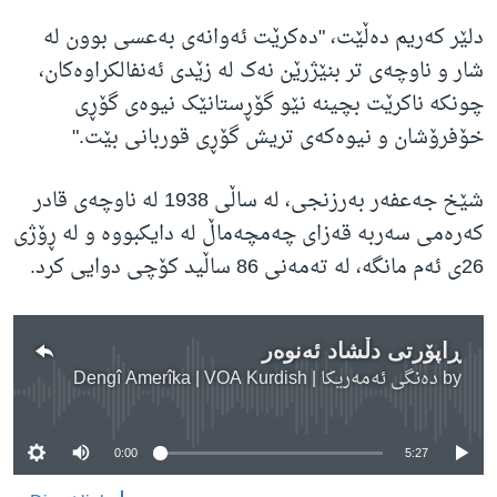
دلێر کەریم دەڵێت، "دەکرێت ئەوانەی بەعسی بوون لە
شار و ناوچەی تر بنێژرێن نەک لە زێدی ئەنفالکراوەکان،
چونکە ناکرێت بچینە نێو گۆڕستانێک نیوەی گۆڕی
خۆفرۆشان و نیوەکەی تریش گۆڕی قوربانی بێت."
شێخ جەعفەر بەرزنجی، لە ساڵی 1938 لە ناوچەی قادر
کەرەمی سەربە قەزای چەمچەماڵ لە دایکبووە و لە ڕۆژی
26ی ئەم مانگە، لە تەمەنی 86 ساڵید کۆچی دوایی کرد.
ڕاپۆرتی دڵشاد ئەنوەر
by
دەنگی ئەمەریکا | Dengî Amerîka | VOA Kurdish
No media source currently available
0:00
5:27