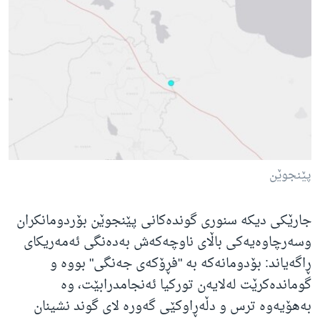
ژیان لە فەرهەنگدا
Learning English
FOLLOW US
زمانه‌کان
پێنجوێن
جارێكی دیكە سنوری گوندەكانی پێنجوێن بۆردومانكران
وسەرچاوەیەكی باڵای ناوچەکەش بەدەنگی ئەمەریكای
ڕاگەیاند: بۆدومانەكە بە "فڕۆكەی جەنگی" بووە و
گوماندەکرێت لەلایەن توركیا ئەنجامدرابێت، وە
بەهۆیەوە ترس و دڵەڕاوكێی گەورە لای گوند نشینان