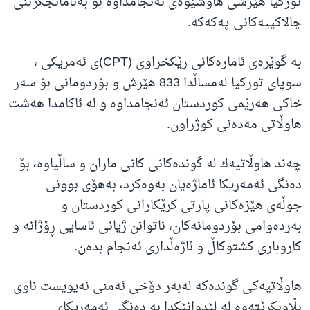
تورکیا هێرشی هاوشێوەی ئەنجامداوە بۆ بەئامانجگرتنی
چالاکییەکانی پەکەکە.
بە گوێرەی ئامارەكانی رێكخراوی
(CPT)
ی ئەمریكی ،
سوپای توركیا لەمساڵدا 833 هێرش و بۆردومانی بۆ سەر
خاكی هەرێمی كوردستان ئەنجامداوە و لە ئاكامدا هەشت
هاوڵاتی مەدەنی کوژراون
.
چەند هاوڵاتیەك لە گوندەكانی كانی ماران و ساڵیاوە، بۆ
دەنگی ئەمەریکا ئاماژەیان بەوەكرد، بەهۆی بوونی
جوڵەی هێزەكانی پارتی كرێكارانی كوردستان و
بەردەوامی بۆردومانەكان، ناتوانن ژیانی ئاسایی ڕۆژانە و
كاروباری كشتوكاڵ و ئاژەڵداری ئەنجام بدەن.
هاوڵاتیەكی گوندەكە لەبەر دۆخی ئەمنی نەیویست ناوی
بڵاوبكرێتەوە لە لێدوانێكدا بە دەنگی ئەمەریكای