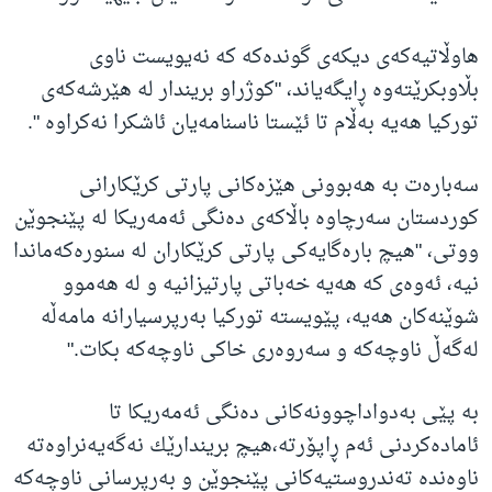
هاوڵاتیەكەی دیكەی گوندەكە كە نەیویست ناوی
بڵاوبكرێتەوە ڕایگەیاند، "كوژراو بریندار لە هێرشەكەی
توركیا هەیە بەڵام تا ئێستا ناسنامەیان ئاشكرا نەكراوە ".
سەبارەت بە هەبوونی هێزەكانی پارتی كرێكارانی
كوردستان سەرچاوە باڵاكەی دەنگی ئەمەریكا لە پێنجوێن
ووتی، "هیچ بارەگایەكی پارتی كرێكاران لە سنورەكەماندا
نیە، ئەوەی كە هەیە خەباتی پارتیزانیە و لە هەموو
شوێنەكان هەیە، پێویستە توركیا بەرپرسیارانە مامەڵە
لەگەڵ ناوچەكە و سەروەری خاكی ناوچەكە بكات."
بە پێی بەدواداچوونەكانی دەنگی ئەمەریكا تا
ئامادەكردنی ئەم ڕاپۆرتە،هیچ بریندارێك نەگەیەنراوەتە
ناوەندە تەندروستیەكانی پێنجوێن و بەرپرسانی ناوچەکە