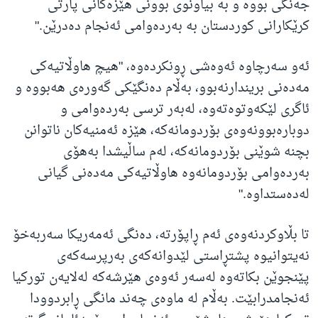
جەنگی بووە و بە بیاونوی بوونی هێزەكانی پارتی
كرێكارانی كوردستان بە بەردەوامی ئەنجام دەدرێن."
ئەو سەرچاوە ئەوەشی ڕونكردەوە، "هیچ هاوڵاتیەكی
مەدەنی بریندارنەبوو، بەڵام دەنگێكی گەورەی هەبووە و
ئاگری لێكەوتوەتەوە، لەبەر ترسی بەردەوامی و
دوبارەبوونەوەی بۆردومانەكە، هێزە ئەمنیەكان ناتوانن
بچنە شوێنی بۆردومانەكە، لەم ساڵیشدا بەهۆی
بەردەوامی بۆردومانەوە هاوڵاتیەكی مەدەنی گیانی
لەدەستداوە."
تا بڵاوکردنەوەی ئەم ڕاپۆرتە، دەنگی ئەمەریکا سەربەخۆ
نەیتوانیوە پشتڕاستی لێدوانەکەی بەرپرسەکەی
پێنجوێن بکاتەوە لەسەر ئەوەی هێرشەکە لەلایەن تورکیا
ئەنجامدرابێت. بەڵام لە ماوەی چەند مانگی ڕابردوودا