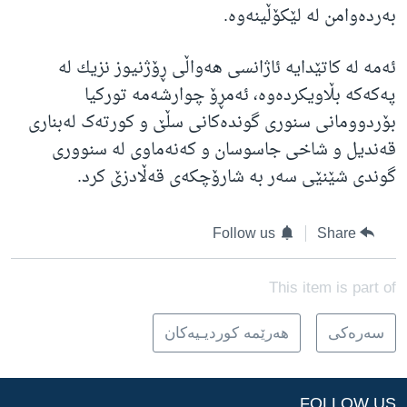
بەردەوامن لە لێکۆڵینەوە.
ئەمە لە کاتێدایە ئاژانسی هەواڵی ڕۆژنیوز نزیك لە
پەکەکە بڵاویكردەوە، ئەمڕۆ چوارشەمە توركیا
بۆردوومانی سنوری گوندەكانی
سڵێ و کورتەک لەبناری
قەندیل و شاخی جاسوسان و کەنەماوی لە سنووری
گوندی شێنێی سەر بە شارۆچکەی قەڵادزێ کرد.
Follow us
Share
This item is part of
سه‌ره‌کی
هه‌رێمه‌ کوردیـیه‌کان
FOLLOW US