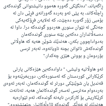
ڕاگەیاند، "دەنگێكی گەورە هەموو دانیشتوانی گوندەكەی
ڕاچڵەكاند، بە پێی ئەو بەردە گەورانەی فڕێی دان لە
بۆمبی زۆر گەورە دەچێت، كە لەلایەن فڕۆكەیەكی
جەنگی لە نێوان سنوری هەردوو گوندەكە درا. داوا لە
دەسەڵاتداران دەكەین بێنە سنوری گوندەكەمان
بەدواداچوون بكەن، هەندێك شوێن هەیە كە هاوڵاتی
گوندەكەش ناتوانن بچنە ناویانەوە، لەبەر ترسی
بۆردومان و بوونی هێزی چەكدار."
ئەو هاوڵاتیە وتیشی، " داوادەكەین هێزەكانی پارتی
كرێكارانی كوردستان كە لەسنورەكەن، دوربخرێنەوە بۆ
قەندیل یان شوێنێكی دورتر لە گوندەكەمان، لەبەر ئەوەی
بەردەوام مەترسی لەسەر گوندەكانمان هەیە، تەنانەت
كرێكاریش بۆ كاركردن نایەنە گوندەكە، ئەم ئێوارەیە
هەندێك لە خەڵكی گوندەكە ئاژەڵەكانیان جێهێشتووە."