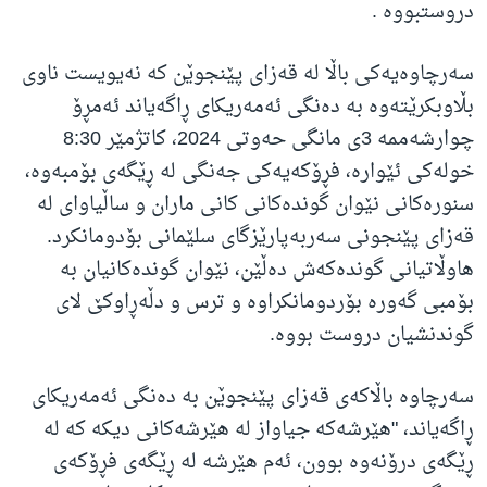
دروستبووە .
سەرچاوەیەكی باڵا لە قەزای پێنجوێن كە نەیویست ناوی
بڵاوبكرێتەوە بە دەنگی ئەمەریكای ڕاگەیاند ئەمڕۆ
چوارشەممە 3ی مانگی حەوتی 2024، كاتژمێر 8:30
خولەكی ئێوارە، فڕۆكەیەكی جەنگی لە ڕێگەی بۆمبەوە،
سنورەكانی نێوان گوندەكانی كانی ماران و ساڵیاوای لە
قەزای پێنجونی سەربەپارێزگای سلێمانی بۆدومانكرد.
هاوڵاتیانی گوندەكەش دەڵێن، نێوان گوندەكانیان بە
بۆمبی گەورە بۆردومانكراوە و ترس و دڵەڕاوكێ لای
گوندنشیان دروست بووە.
سەرچاوە باڵاکەی قەزای پێنجوێن بە دەنگی ئەمەریكای
ڕاگەیاند، "هێرشەكە جیاواز لە هێرشەكانی دیكە كە لە
ڕێگەی درۆنەوە بوون، ئەم هێرشە لە ڕێگەی فڕۆكەی