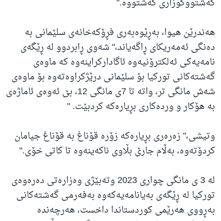
گەشتووگوزاری گەشتووە."
هەندرێن هیوا، بەڕێوەبەری فڕۆکەخانەی سلێمانی بە
دەنگی ئەمەریکای ڕاگەیاند،" شەوی ڕابردوو لە ڕێگەی
نامەیەکی ئەلکترۆنیەوە ئاگادارکراینەوە کە ماوەی
گەشتەکانی تورکیا بۆ سلێمانی درێژکراوەتەوە بۆ ماوەی
شەش مانگی تر، واتە تا 7ی مانگی 12، بێ ئەوەی ئاماژەی
بە هۆکار و وردەکاری بڕیارەکە کردبێت. "
وتیشی،" زەرەری بڕیارەکە زۆرە قۆناغ بە قۆناغ جیامان
کردۆتەوە، بەڵام جارێ بڵاوی ناکەینەوە تا کاتی خۆی."
لە 3 ی مانگی چواری 2023 وتەبێژی وەزارەتی دەرەوەی
تورکیا لە ڕێگەی بەیانامەیەکەوە بەفەرمی گەشتەکانی
بەڕووی هەرێمی کوردستاندا داخست، هەرچەندە