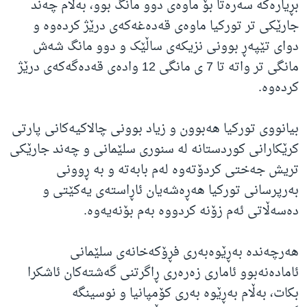
بڕیارەکە سەرەتا بۆ ماوەی دوو مانگ بوو، بەڵام چەند
جارێکی تر تورکیا ماوەی قەدەغەکەی درێژ کردەوە و
دوای تێپەڕ بوونی نزیکەی ساڵێک و دوو مانگ شەش
مانگی تر واتە تا 7 ی مانگی 12 وادەی قەدەگەکەی درێژ
کردەوە.
بیانووی تورکیا هەبوون و زیاد بوونی چالاکیەکانی پارتی
کرێکارانی کوردستانە لە سنوری سلێمانی و چەند جارێکی
تریش جەختی کردۆتەوە لەم بابەتە و بە ڕوونی
بەرپرسانی تورکیا هەڕەشەیان ئاڕاستەی یەکێتی و
دەسەڵاتی ئەم زۆنە کردووە بەم بۆنەیەوە.
هەرچەندە بەڕێوەبەری فڕۆکەخانەی سلێمانی
ئامادەنەبوو ئاماری زەرەری ڕاگرتنی گەشتەکان ئاشکرا
بکات، بەڵام بەڕێوە بەری کۆمپانیا و نوسینگە