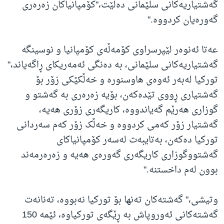
گەشتیاریەکانی سلێمانی دەڵێت،"کۆمپانیاکان زەرەری
گەورەیان کردووە."
عەتا ئەنوەر لێپرسراوی کۆمەڵەی کۆمپانیا و نوسینگە
گەشتیاریەکانی سلێمانی، بە دەنگی ئەمەریکای ڕاگەیاند،"
تورکیا لەبەر ئەوەی هاوسنورە و خەڵکێکی زۆر بۆ
گەشتیاری ڕووی تێدەکەن، بۆیە زەرەری بە گەشتو و
گوزاری هەرێم گەیاندووە، کاریگەری زۆری هەیە،
گەشتیار زۆر کەمی کردووە و خەڵک زۆر کەم سەردانی
تورکیا دەکەن، بەتایبەت لەسەر کۆمپانیاکای
گەشتووگوزاری کاریگەری گەورەی هەیە و زەرەرمەند
بوون لەم داخستنە."
وتیشی،" گەشتەکان تەنها بۆ تورکیا نەبووە، تەنانەت
گەشتەکانی ئەوروپاش بە ڕێگەی تورکیاوە، ئێمە 150