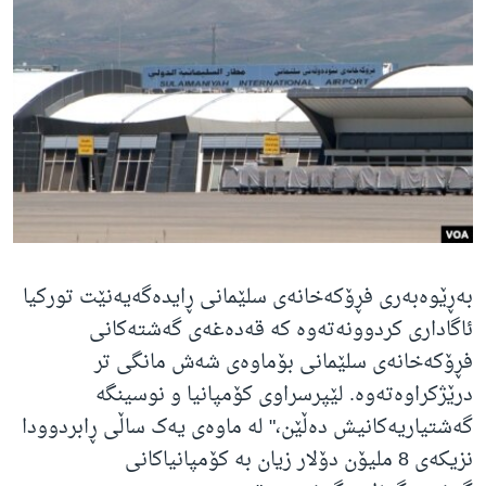
ژیان لە فەرهەنگدا
Learning English
FOLLOW US
زمانه‌کان
بەڕێوەبەری فڕۆکەخانەی سلێمانی ڕایدەگەیەنێت تورکیا
ئاگاداری کردوونەتەوە کە قەدەغەی گەشتەکانی
فڕۆکەخانەی سلێمانی بۆماوەی شەش مانگی تر
درێژکراوەتەوە. لێپرسراوی کۆمپانیا و نوسینگە
گەشتیاریەکانیش دەڵێن،" لە ماوەی یەک ساڵی ڕابردوودا
نزیکەی 8 ملیۆن دۆلار زیان بە کۆمپانیاکانی