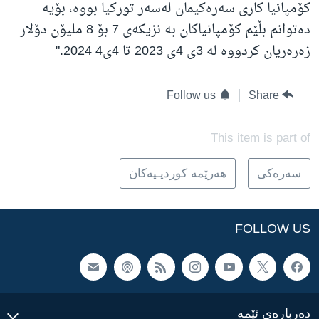
کۆمپانیا کاری سەرەکیمان لەسەر تورکیا بووە، بۆیە
دەتوانم بڵێم کۆمپانیاکان بە نزیکەی 7 بۆ 8 ملیۆن دۆلار
زەرەریان کردووە لە 3ی 4ی 2023 تا 4ی4 2024."
Follow us
Share
This item is part of
سه‌ره‌کی
هه‌رێمه‌ کوردیـیه‌کان
FOLLOW US
ده‌رباره‌ی ئێمه‌