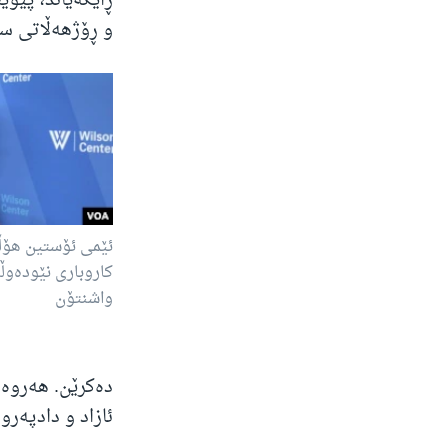
ڕایگەیاند، پێوی
و ڕۆژهەڵاتی سو
ئێمی ئۆستین هۆڵ
کاروباری نێودەوڵ
واشنتۆن
دەکرێن. هەروەه
ئازاد و دادپەرو