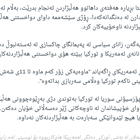
بڕیارە هەفتەی داهاتوو هەڵبژاردن ئەنجام بدرێت، بەڵام ئەو
رن لە دەنگدانەکەدا، ڕۆژی سێشەممە داوای دواخستنی هەڵبژ
اردنە ناوخۆییەکان کرد.
ەگەن، زانای سیاسی لە پەیمانگای چاکسازی لە ئەستەنبوڵ د
نانەی ئەمەریکا و تورکیا ببێتە هۆی دواخستنی هەڵبژاردنەکان
یەگەن بەدەنگی ئەمەریکای ڕاگەیاند "ماوەی
نی ناکەم تورکیا وەڵامی سەربازی بداتەوە".
ۆزسیۆنی سوریا لە تورکیا بەتوندی دژی بەڕێوەچوونی هەڵبژ
وای خۆپیشاندان لە ناوچەکانی ژێر دەسەڵاتی خۆیان دەکەن. 
هیچ لێدوانێکی سەبارەت بە هەڵبژاردنەکان نەداوە.
لان لە بەشی تورکی دەنگی ئەمەریکا هاوکاربووە بۆ نوسینی ئەم ڕاپۆ