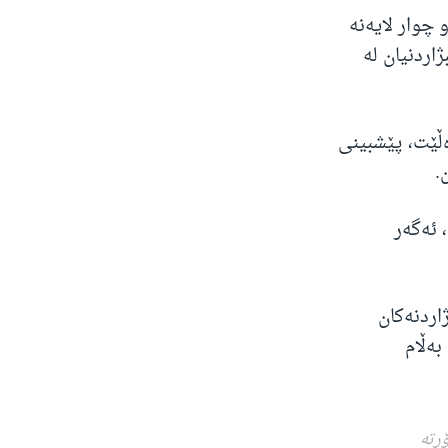
 چوار لایەنە
اردنیان لە
ەڵێت، پێشبینی
.
ەکی زۆر کەم ماوە تا 11ی شەش، ئەگەر
اردنەکان
بەڵام
رتە