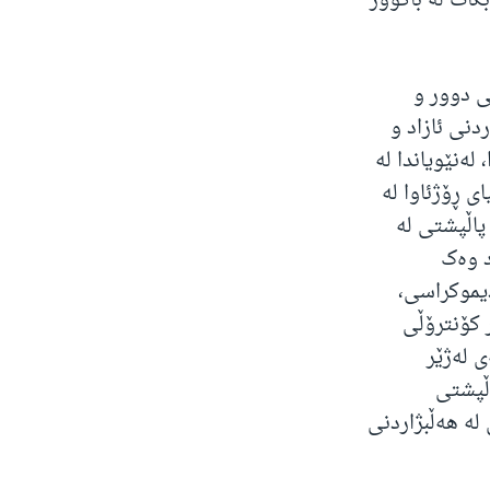
بکات لە باکوور
ی دوور و
دنی ئازاد و
لەنێویاندا لە
ی ڕۆژئاوا لە
اڵپشتی لە
د وەک
یموکراسی،
 کۆنترۆڵی
ی لەژێر
ڵپشتی
لە هەڵبژاردنی