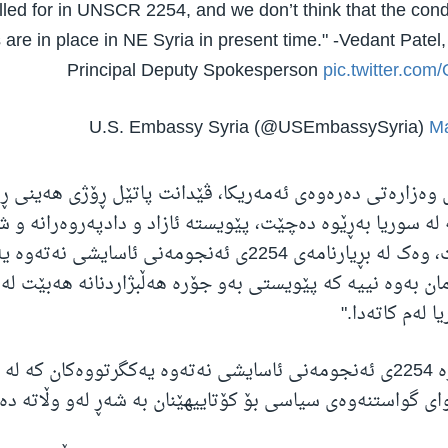
alled for in UNSCR 2254, and we don’t think that the cond
 are in place in NE Syria in present time." -Vedant Patel,
Principal Deputy Spokesperson
pic.twitter.c
Ma
وەزارەتی دەرەوەی ئەمەریکا، ڤێدانت پاتێل ڕۆژی هەینی ڕای
 لە سوریا بەڕێوە دەچێت، پێویستە ئازاد و دادپەروەرانە و 
هەمەلایەنە بێت، وەک لە بڕیارنامەی 2254ی ئەنجومەنی ئاسایش
ان بەوە نییە کە پێویستی بەو جۆرە هەڵبژاردنانە هەبێت لە 
 لەم کاتەدا."
وای گواستنەوەی سیاسی بۆ کۆتاییهێنان بە شەڕ لەو وڵاتە دە