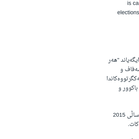
is c
elections
گەیاند "هەر
شەفاف و
ی نەتەوە یەکگرتووەکاندا
باکوور و
بڕیارنامەی ژمارە 2254ی ئەنجومەنی ئاسایشی نەتەوە یەکگرتووەکان کە لە ساڵی 2015
کات.