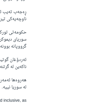
ڕەجەب تەیب ئەر
ناوچەیەکی تیر
حکومەتی تورکیا
سوریای دیموکرا
گرووپانە بوونە
ئەردۆغان گوتیش
ناکەین لە گرتن
هەروەها ئەمەری
لە سوریا نییە.
d inclusive, as