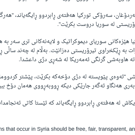
دۆغان، سەرۆکی تورکیا هەفتەی ڕابردوو ڕایگەیاند، "هەرگی
ۆریستی لە سوریا دروست بکرێت".
 هێزەکانی سوریای دیموکراتیک و لایەنەکانی تری سەر بە ه
ت بە ڕێکخراوی تیرۆریستی دەزانێت. بەڵام لە چەند ساڵی ڕا
تە هاوبەشی گرنگی ئەمەریکا لە شەڕی دژی داعشدا.
ی "ئەوەی پێویستە لە دژی دۆخەکە بکرێت، پێشتر کردووما
ەبەری هەنگاو ئەگەر جارێکی دیکە ڕووبەڕووی هەمان دۆخ ببی
کاش لە هەفتەی ڕابردوو ڕایگەیاند کە ئێستا کاتی ئەنجامدان
ns that occur in Syria should be free, fair, transparent, an