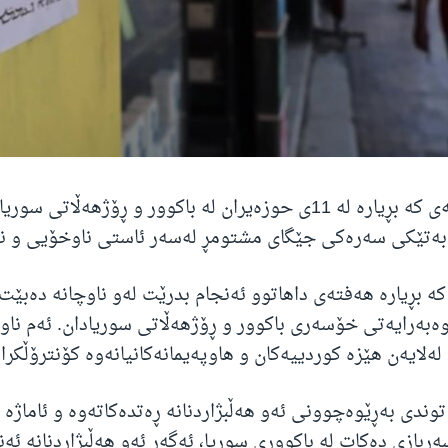
ئەو هەڵبژاردنانەی کە بڕیارە لە 11ی حوزەیران لە باکوور و ڕۆژهەڵ
ابەتێکی سەرەکی جێگای مشتومڕ لەسەر ئاستی ناوخۆیی و نێ
ە بڕیارە هەفتەی داهاتوو ئەنجام بدرێت لەو ناوچانە دەبێت 
ەبەرایەتی خۆسەری باکوور و ڕۆژهەڵاتی سوریادان. ئەم ناو
لەلایەن هێزە کوردییەکان و هاوپەیمانەکانیانەوە کۆنترۆڵکراو
 توندی بەڕێوەچوونی ئەو هەڵبژاردنانە ڕەتدەکاتەوە و ئاماژە 
ربازی دەکات لە باکووری سوریا، ئەگەر ئەو هەڵبژاردنانە ئەن