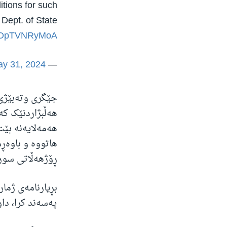
itions for such
 Dept. of State
om/OpTVNRyMoA
y 31, 2024
— U.S. Embassy Syria (@USEmbassySyria)
جێگری وتەبێژی 
هەڵبژاردنێک کە
هاتووە و باوەڕم
ڕۆژهەڵاتی سوریا
پەسەند کرا، دا