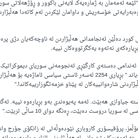
ئێمە ئەمەمان بە ژمارەیەک لایەنی باکوور و ڕۆژهەڵاتی سوری
ێوەبەرایەتی خۆسەریش و داوامان لێکردن لەم کاتەدا هەڵبژارد
ی کورد دەڵێن ئەنجامدانی هەڵبژاردن لە ناوچەکەیان دژی پرە
یارەکەی نەتەوە یەکگرتووەکان نییە.
 ئەندامی دەستەی کارگێڕی ئەنجومەنی سوریای دیموکراتیک 
ئەمەریکای ڕاگەیاند " بڕیاری 2254 لەسەر ئاستی سیاسی ئاماژەیە ب
ژاردنی شارەوانییەکان لە پێناو خزمەتگوزارییەکاندا."
ە جیاوازی هەبێت. ئەمە پەیوەندی بەو بڕیارەوە نییە. ئەگەر
 سوریا دروست دەبێت، ڕەنگە دوای 10 ساڵی تربێت."
ڵمز، پرۆفیسۆری کاروباری نێودەوڵەتی لە زانکۆی جۆرج وا