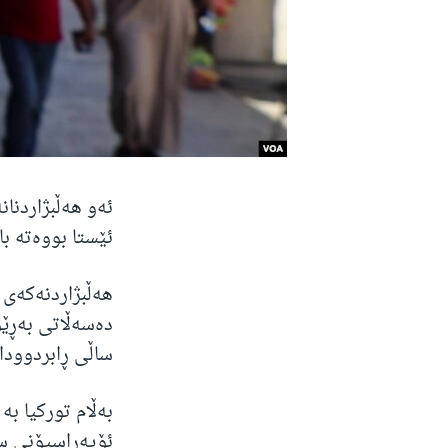
ئێستا بووەتە ب
هەڵبژاردنەکەی ک
دەسەڵاتی بەڕێو
ساڵی ڕابردوودا 
بەڵام تورکیا بە
ئۆپەراسیۆنی سە