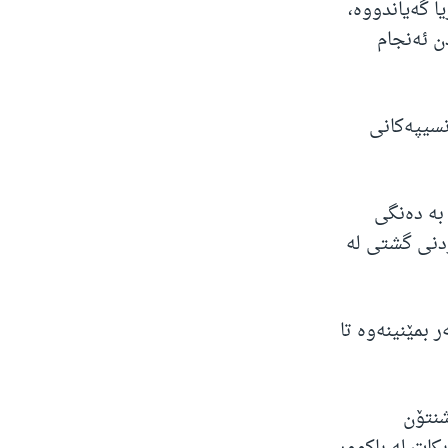
ا گەیاندووە،
ن ئەنجام
نسیپەکانی
بە دەنگی
ۆ هەڵبژاردنی گشتی لە
 بمێنینەوە تا
شنتۆن