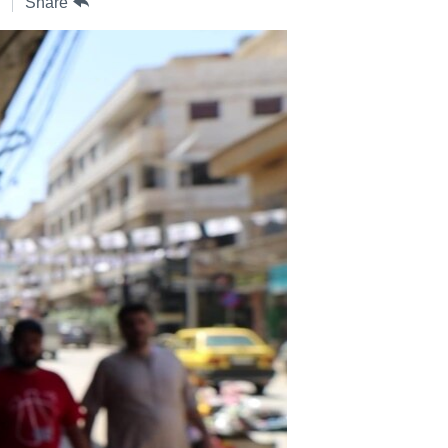
Share
ژیان لە فەرهەنگدا