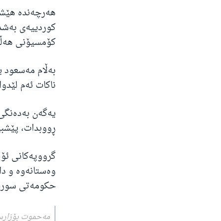
هەرچەندە هێشتا 
کوردییەی بەشدا
کۆمسیۆنی هەڵبژ
بەڵام مەسعود ی
ناکات ئەم لێدوا
ڕووبدات، پێشبی
گرووپەکانی ئۆپ
وەستانەوە و دا
حکومەتی سوریا 
مەحموت بۆزارسە