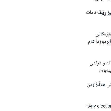
ز ڕێگە نادات
ێزەکانی
بردوودا ئەم
نە و درێغی
نەوە".
ی هەڵبژاردن
"Any electio