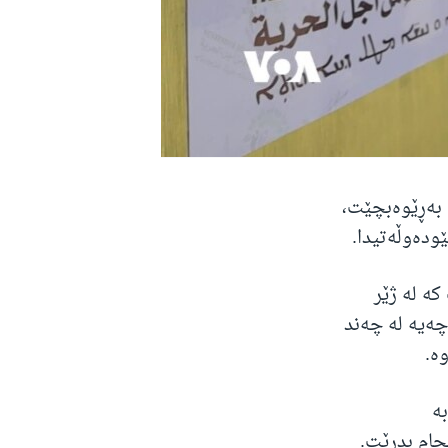
اتی سوریا بەڕێوەبچێت،
ودەوڵەتیدا.
کە لە ژێر
چەیە لە چەند
ە.
بە
جام بدرێت.