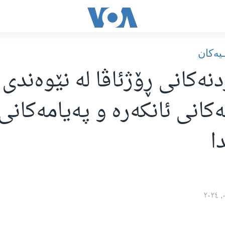
یه‌کان
دنەکانی ڕۆژئاڤا لە نێوەندی
انی ئانکەرە و پەیامەکانی
ا