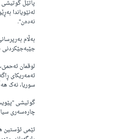
پاتێل گوتیشی "
لەنێویاندا بەڕ
نەدەن".
بەڵام بەرپرسان
جێبەجێکردنی بڕ
لوقمان ئەحمێ،
سوریا، نەک هەڵب
گوتیشی "پێویست
چارەسەری سیاسی لە
ئێمی ئۆستین هۆ