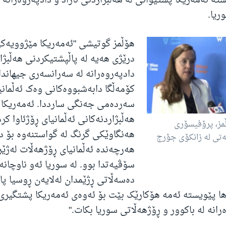
ستە ئەمەریکا پشتیوانی لە هەڵبژاردنی ئازاد و دادپەروەرانە 
ریا.
هۆڵمز گوتیشی "ئەمەریکا مێژوویەک
درێژی هەیە لە پاڵپشتیکردنی هەڵبژار
دادپەروەرانە لە سەرانسەری جیهاندا، 
کۆمەڵگا دابەشبووەکانی وەک ئەڵمانیا
سەردەمی جەنگی سارددا. ئەمەریکا پ
هەڵبژاردنەکانی ئەڵمانیای ڕۆژئاوا کر
مز، پرۆفیسۆری
هەنگاوێکی گرنگ لە گواستنەوە بۆ د
ەتی لە زانکۆی جۆرج
هەرچەندە ئەڵمانیای ڕۆژهەڵات لەژێر
سۆڤیەتدا بوو. لە سوریا ئەو ناوچانە
دەسەڵاتی ڕژێمدان لەلایەن ڕوسیا پا
ا پێویستە ئەمە هۆکارێک بێت بۆ ئەوەی ئەمەریکا پشتگیری 
ەرانە لە باکوور و ڕۆژهەڵاتی سوریا بکات."