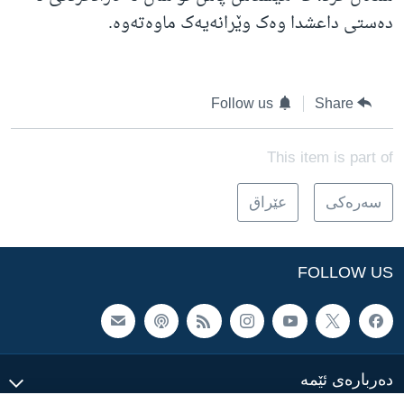
دەستی داعشدا وەک وێرانەیەک ماوەتەوە.
Follow us
Share
This item is part of
سه‌ره‌کی
عێراق
FOLLOW US
ده‌رباره‌ی ئێمه‌