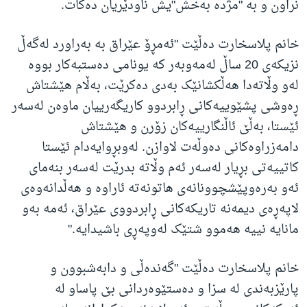
نراون و بە "مژدە بەخش"یش ناودێریان دەکات.
خانم پلاسخارت دەڵێت "ئەمڕۆ عێراق بە بەراورد لەگەڵ
نزیکەی 20 ساڵ لەمەوبەر کە یونامی دەستبەکار بووە
لەو وڵاتەدا هەڵکشانێک بەدی دەکرێت، بەڵام هێشتاش
ڕەوشی پشێوییەکانی ڕابردوو کاریگەرییان ماوەن لەسەر
ئێستا، بەڵێ ئاڵنگارییەکان زۆرن و هێشتاش
دامەزراوەکانی دەوڵەت لاوازن. لەوبڕوایەدام ئێستا
کاتییەتی بڕیار لەسەر ئەم وڵاتە بدرێت لەسەر بنەمای
ئەو بەرەوپێشچوونانەی هاتونەتە ئاراوە و هەڵدانەوەی
لاپەڕەی دیمەنە تاریکەکانی ڕابردووی عێراق، ئەمە بەو
مانایە نییە هەموو شتێک لەوپەڕی باشیدایە."
خانم پلاسخارت دەڵێت "گەندەڵی و دابەشبوون و
پارێزبەندی لە سزا و دەستێوەردانی بێ پاساو لە