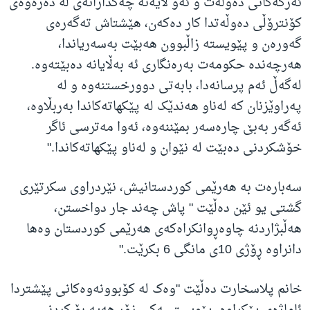
ئەرکەکانی دەوڵەت و ئەو لایەنە چەکدارانەی لە دەرەوەی
کۆنترۆڵی دەوڵەتدا کار دەکەن، هێشتاش تەگەرەی
گەورەن و پێویستە زاڵبوون هەبێت بەسەریاندا،
هەرچەندە حکومەت بەرەنگاری ئە بەڵایانە دەبێتەوە.
لەگەڵ ئەم پرسانەدا، بابەتی دوورخستنەوە و لە
پەراوێزنان کە لەناو هەندێک لە پێکهاتەکاندا بەربڵاوە،
ئەگەر بەبێ چارەسەر بمێننەوە، ئەوا مەترسی ئاگر
خۆشکردنی دەبێت لە نێوان و لەناو پێکهاتەکاندا."
سەبارەت بە هەرێمی کوردستانیش، نێردراوی سکرتێری
گشتی یو ئێن دەڵێت " پاش چەند جار دواخستن،
هەڵبژاردنە چاوەڕوانکراەکەی هەرێمی کوردستان وەها
دانراوە ڕۆژی 10ی مانگی 6 بکرێت."
خانم پلاسخارت دەڵێت "وەک لە کۆبوونەوەکانی پێشتردا