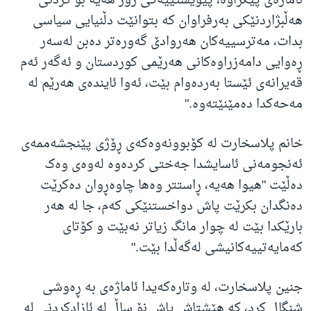
ئاماژەی پێکراوە، پێویستییەکی زۆر هەیە بۆ کردنی
هەڵبژاردنێکی بەرفراوان کە بتوانێت دڵنیایی سیاسی
بدات، مەترسییەکان هەروادێ گەورەتر دەبن لەسەر
ڕەوایی دامەزراوەکانی هەرێمی کوردستان و ئەگەر ئەم
قەیرانەی ئێستا بەردەوام بێت، ئەوا ئایندەی هەرێم لە
مەحەکدا دەمێنێتەوە."
خانم پلاسخارت لە کۆبوونەوەکەی ڕۆژی پێنجشەممەی
ئەنجومەنی ئاسایشدا جەختی کردەوە لەوەی وەک
دەڵێت "هیوا هەیە، ڕاستتر وەها چاوەڕوان دەکرێت
دەنگدان بکرێت پاش دواخستنێکی کەم، جا لە هەر
بارێکدا بێت لە چوار مانگ زیاتر نەبێت و کۆتای
کەمایەتییەکانیشی لەگەڵدا بێت."
جنین پلاسخارت، لە وتارەکەیدا ئاماژەی بە ڕەوشی
شنگال کرد، کە هێشتاش پاش نۆ ساڵ لە ئازادکردنی لە