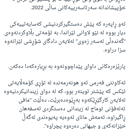
خۆپیشاندانە سەرتاسەرییەکانی ساڵی 2022.
ئەو ڕاپەرە کە پێش دەستگیرکردنیشی کەسایەتییەکی
دیار بووە لە نێو لاوانی ئێراندا، بە تۆمەتی بڵاوکردنەوەی
"گەندەڵی لەسەر زەوی" لەلایەن دادگای شۆڕشی ئێرانەوە
سزا دراوە.
پارێزەرەکانی داوای پێداچوونەوە بە بڕیارەکەدا دەکەن.
ئەکاونتی فەرمی ئەو هونەرمەندە لە تۆڕی کۆمەڵایەتی
ئێکس کە پێشتر تویتەر بوو، کە لە دوای زیندانیکردنیەوە
لەلایەن کارگێڕێکەوە بەڕێوەدەبرێت، دەڵێت "مافی
تەلەفۆنی توماج لە زیندانی دەستگردی ئەسفەهان
ڕاگیراوە، ئەمەش مانای ئەوەیە پەیوەندی لەگەڵ
خێزانەکەی و جیهانی دەرەوە پچڕاوە".