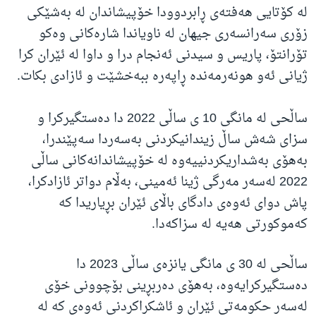
لە کۆتایی هەفتەی ڕابردوودا خۆپیشاندان لە بەشێکی
زۆری سەرانسەری جیهان لە ناویاندا شارەکانی وەکو
تۆرانتۆ، پاریس و سیدنی ئەنجام درا و داوا لە ئێران کرا
ژیانی ئەو هونەرمەندە ڕاپەرە ببەخشێت و ئازادی بکات.
ساڵحی لە مانگی 10 ی ساڵی 2022 دا دەستگیرکرا و
سزای شەش ساڵ زیندانیکردنی بەسەردا سەپێندرا،
بەهۆی بەشداریکردنییەوە لە خۆپیشاندانەکانی ساڵی
2022 لەسەر مەرگی ژینا ئەمینی، بەڵام دواتر ئازادکرا،
پاش دوای ئەوەی دادگای باڵای ئێران بڕیاریدا کە
کەموکورتی هەیە لە سزاکەدا.
ساڵحی لە 30 ی مانگی یانزەی ساڵی 2023 دا
دەستگیرکرایەوە، بەهۆی دەربڕینی بۆچوونی خۆی
لەسەر حکومەتی ئێران و ئاشکراکردنی ئەوەی کە لە