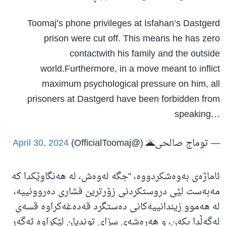
Toomaj’s phone privileges at Isfahan’s Dastgerd
prison were cut off. This means he has zero
contactwith his family and the outside
world.Furthermore, in a move meant to inflict
maximum psychological pressure on him, all
prisoners at Dastgerd have been forbidden from
speaking…
— توماج صالحی🌋 (@OfficialToomaj)
April 30, 2024
ئاماژەی بەوەشکردووە، "جگە لەوەش، لە هەنگاوێکدا کە
مەبەست لێی دروستکردنی زۆرترین فشاری دەروونییە،
لە هەموو زیندانییەکانی دەستگرد قەدەغەکراوە قسەی
لەگەڵدا بکەن، و هەڕەشەی سزای توندیان لێکراوە ئەگەر