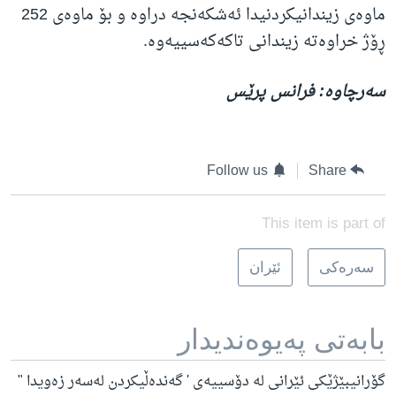
ماوەی زیندانیکردنیدا ئەشکەنجە دراوە و بۆ ماوەی 252
ڕۆژ خراوەتە زیندانی تاکەکەسییەوە
.
سەرچاوە: فرانس پرێس
Follow us
Share
This item is part of
سه‌ره‌کی
ئێران
بابه‌تی په‌یوه‌ندیدار
گۆرانیبێژێکی ئێرانی لە دۆسییەی ' گەندەڵیکردن لەسەر زەویدا "