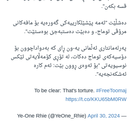
قسە بکەن".
دەشڵێت "ئەمە پێشێلکارییەکی گەورەیە بۆ مافەکانی
مرۆڤی توماج، و دەبێت دەستبەجێ بوەستێت".
پەرلەمانتاری ئەڵمانی یە-ون ڕای کە بەدواداچوون بۆ
دۆسیەکەی توماج دەکات، لە تۆڕی کۆمەڵایەتی ئێکس
نوسیویەتی "بۆ ئەوەی ڕوون بێت: ئەم کارە
ئەشکەنجەیە".
To be clear: That's torture.
#FreeToomaj
https://t.co/KKU65bM0RW
April 30, 2024
— Ye-One Rhie (@YeOne_Rhie)