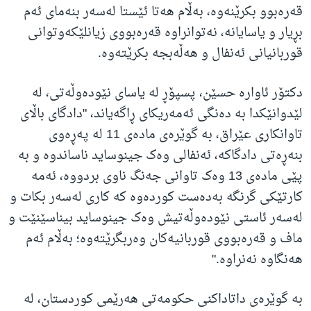
قەرەبوو بکرێنەوە، بەڵام هەتا ئێستا لەسەر بنەمای ئەم
بڕیار و یاسایانە، نەتوانراوە قەرەبووی زیانلێکەوتوانی
قوربانیانی ئەنفال و هەڵەبجە بکرێتەوە.
دکتۆر ئاوارە حسێن، پسپۆڕ لە یاسای نێودەوڵەتی، لە
لێدوانێکدا بە دەنگی ئەمەریکای ڕاگەیاند، "دادگای باڵای
تاوانکاری عێراق، بە گوێرەی مادەی 11 لە پەڕەوی
بنەڕەتی دادگاکە، ئەنفالی وەک جینوساید ناساندوە و بە
پێی مادەی 13 وەک تاوانی جەنگ ناوی بردووە، ئەمە
کارتێکی گرنگە بەدەست کوردەوە کە کاری لەسەر بکات و
لەسەر ئاستی نێودەوڵەتیش وەک جینوساید بیناسێنێت و
ماف و قەرەبووی قوربانیەکان وەربگرێتەوە؛ بەڵام ئەم
هەنگاوە نەنراوە."
بە گوێرەی داتاداکنی حکومەتی هەرێمی کوردستان، لە