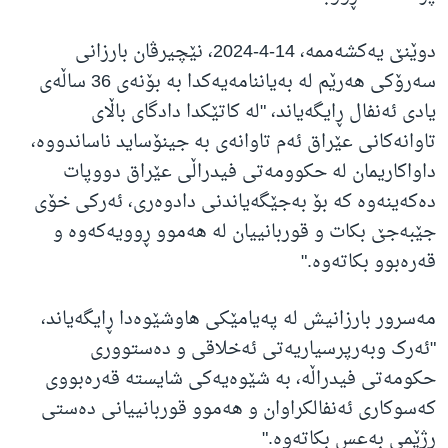
دوێنێ یەکشەممە، 14-4-2024، نێچیرڤان بارزانی
سەرۆکی هەرێم لە بەیاننامەیەکدا بە بۆنەی 36 ساڵەی
یادی ئەنفال ڕایگەیاند، "له‌ كاتێكدا دادگاى باڵاى
تاوانه‌كانى عێراق ئه‌م تاوانه‌ى به‌ جينۆسايد ناساندووه‌،
داواكاريمان له‌ حكوومه‌تى فيدراڵى عێراق دووپات
ده‌كه‌ينه‌وه‌ كه‌ بۆ به‌جێگه‌ياندنى دادوه‌رى، ئه‌ركى خۆى
جێبه‌جێ بكات و قوربانييان له‌ هه‌موو ڕوويه‌كه‌وه‌ و
قه‌ره‌بوو بكاته‌وه."
مەسرور بارزانیش لە پەیامێکی هاوشێوەدا ڕایگەیاند،
"ئەرک وبەرپرسیاریەتی ئەخلاقی و دەستووری
حکومەتی فیدراڵە، بە شێوەیەکی شایستە قەرەبووی
کەسوکاری ئەنفالکراوان و هەموو قوربانییانی دەستی
ڕژێمی بەعس بکاتەوە."