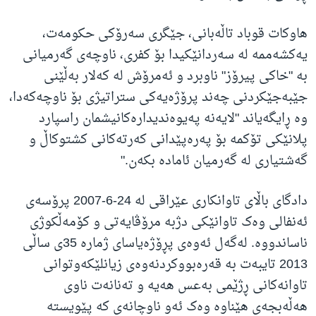
هاوکات قوباد تاڵەبانی، جێگری سەرۆکی حکومەت،
یەکشەممە لە سەردانێکیدا بۆ کفری، ناوچەی گەرمیانی
بە "خاکی پیرۆز" ناوبرد و ئەمرۆش لە کەلار بەڵێنی
جێبەجێکردنی چەند پرۆژەیەکی ستراتیژی بۆ ناوچەکەدا،
وە ڕایگەیاند "لایەنە پەیوەندیدارەکانیشمان راسپارد
پلانێکی تۆکمە بۆ پەرەپێدانی کەرتەکانی کشتوکاڵ و
گەشتیاری لە گەرمیان ئامادە بکەن."
دادگای باڵای تاوانکاری عێراقی لە 24-6-2007 پرۆسەی
ئەنفالی وەک تاوانێکی دژبە مرۆڤایەتی و کۆمەڵکوژی
ناساندووە. لەگەل ئەوەی پڕۆژەیاسای ژمارە 35ی ساڵی
2013 تایبەت بە قەرەبووکردنەوەی زیانلێکەوتوانی
تاوانەکانی ڕژێمی بەعس هەیە و تەنانەت ناوی
هەڵەبجەی هێناوە وەک ئەو ناوچانەی کە پێویستە