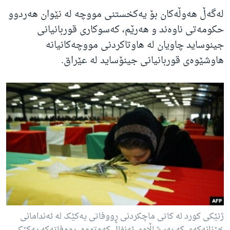
لەگەڵ هەوڵەکان بۆ یەکخستنی مووچە لە نێوان هەردوو
حکومەتی ناوەند و هەرێم، کەسوکاری قوربانیانی
جینوساید چاویان لە هاوتاکردنی مووچەکانیانە
هاوشێوەی قوربانیانی جینۆساید لە عێراق.
ژنێکی کورد لە کاتی ماچکردنی ڕووفاتی یەکێک لە ئەندامانی
خێزانەکەی کە بەر شاڵاوی ئەنفال کەوتووە. ڕووفاتەکە یەکێک