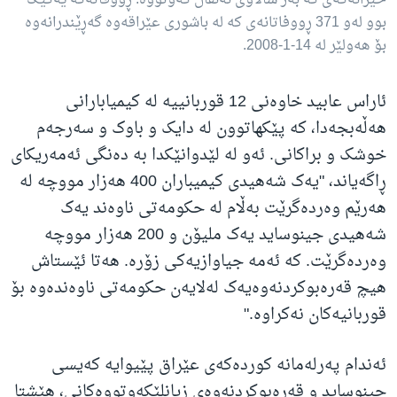
بوو لەو 371 ڕووفاتانەی کە لە باشوری عێراقەوە گەڕێندرانەوە
بۆ هەولێر لە 14-1-2008.
ئاراس عابید خاوەنی 12 قوربانییە لە کیمیابارانی
هەڵەبجەدا، کە پێکهاتوون لە دایک و باوک و سەرجەم
خوشک و براکانی. ئەو لە لێدوانێکدا بە دەنگی ئەمەریکای
ڕاگەیاند، "یەک شەهیدی کیمیباران 400 هەزار مووچە لە
هەرێم وەردەگرێت بەڵام لە حکومەتی ناوەند یەک
شەهیدی جینوساید یەک ملیۆن و 200 هەزار مووچە
وەردەگرێت. کە ئەمە جیاوازیەکی زۆرە. هەتا ئێستاش
هیچ قەرەبوکردنەوەیەک لەلایەن حکومەتی ناوەندەوە بۆ
قوربانیەکان نەکراوە."
ئەندام پەرلەمانە کوردەکەی عێراق پێیوایە کەیسی
جینوساید و قەرەبوکردنەوەی زیانلێکەوتووەکانی، هێشتا