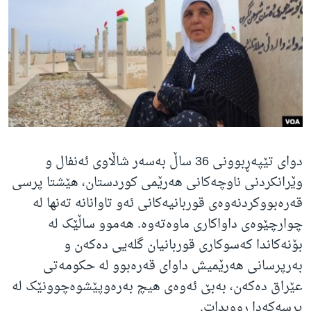
ژیان لە فەرهەنگدا
Learning English
FOLLOW US
زمانه‌کان
دوای تێپەڕبوونی 36 ساڵ بەسەر شاڵاوی ئەنفال و
وێرانکردنی ناوچەکانی هەرێمی کوردستان، هێشتا پرسی
قەرەبووکردنەوەی قوربانیەکانی ئەو تاوانانە تەنها لە
چوارچێوەی داواکاری ماوەتەوە. هەموو ساڵێک لە
بۆنەکاندا کەسوکاری قوربانیان گلەیی دەکەن و
بەرپرسانی هەرێمیش داوای قەرەبوو لە حکومەتی
عێراق دەکەن، بەبێ ئەوەی هیچ بەرەوپێشوەچوونێک لە
پرسەکەدا ڕووبدات.