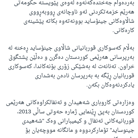
بەردەوام جەختدەکەنەوە لەوەی پێویستە حکومەتی
هەرێم خزمەتکردنی ئەو ناوچانەی ڕووبەڕووی
شاڵاوەکانی جینۆساید بوونەتەوە بکاتە پێشینەی
کارەکانی.
بەڵام کەسوکاری قوربانیانی شاڵاوی جینۆساید ڕەخنە لە
بەرپرسانی هەرێمی کوردستان دەگرن و دەڵێن پشتگوێ
خراون. تەنانەت لە بەشێکی زۆری بۆنەکاندا، کەسوکاری
قوربانیان ڕێگە بە بەرپرسان نادەن بەشداری
یادکردنەوەکان بکەن.
وەزارەتی کاروباری شەهیدان و ئەنفالکراوەکانی هەرێمی
کوردستان بەپێ ڕێنمایی ژمارە حەوتی ساڵی 2013،
قوربانیەکانی ئەنفال و کیمیبارانی وەک "شەهیدی
جینوساید" تۆمارکردووە و مانگانە مووچەیان بۆ