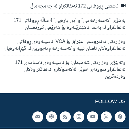
ناشتنی ڕووفاتی 172 ئەنفالکراو لە چەمچەماڵ
بەهۆی "کەمتەرخەمی" و "بێ پارەیی" 4 ساڵە ڕووفاتی 171
ئەنفالکراو لە بەغدا ناهێنرێنەوە بۆ هەرێمی کوردستان
وەزارەتی تەندروستی عێراق بۆ VOA: ناسینەوەی ڕوفاتی
ئەنفالکراوەکان ئاسان نییە و کەمتەرخەم نەبووین لە گێڕانەوەیان
وتەبێژی وەزارەتی شەهیدان: بۆ ناسینەوەی ناسنامەی 171
ئەنفالکراو نموونەی خوێن لەکەسوکاری ئەنفالکراوەکان
وەردەگرین
FOLLOW US