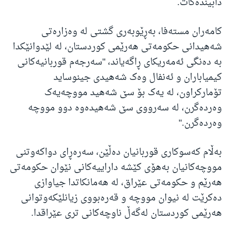
دابیندەکات.
کامەران مستەفا، بەڕێوبەری گشتی لە وەزارەتی
شەهیدانی حکومەتی هەرێمی کوردستان، لە لێدوانێکدا
بە دەنگی ئەمەریکای ڕاگەیاند، "سەرجەم قوربانیەکانی
کیمیاباران و ئەنفال وەک شەهیدی جینوساید
تۆمارکراون، لە یەک بۆ سێ شەهید مووچەیەک
وەردەگرن، لە سەرووی سێ شەهیدەوە دوو مووچە
وەردەگرن."
بەڵام کەسوکاری قوربانیان دەڵێن، سەرەڕای دواکەوتنی
مووچەکانیان بەهۆی کێشە داراییەکانی نێوان حکومەتی
هەرێم و حکومەتی عێراق، لە هەمانکاتدا جیاوازی
دەکرێت لە نیوان مووچە و قەرەبووی زیانلێکەوتوانی
هەرێمی کوردستان لەگەڵ ناوچەکانی تری عێراقدا.