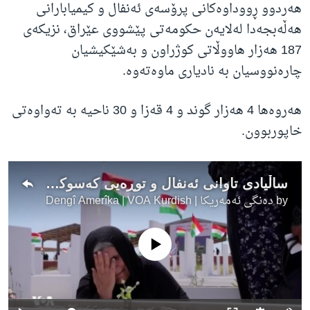
هەردوو ڕووداوەکانی پرۆسەی ئەنفال و کیمیابارانی
هەڵەبجەدا لەلایەن حکومەتی پێشووی عێراق، نزیکەی
187 هەزار هاووڵاتی کوژراون و بەشێکیشیان
چارەنووسیان بە نادیاری ماوەتەوە.
هەروەها 4 هەزار گوند و 4 قەزا و 30 ناحیە بە تەواوەتی
خاپوربوون.
ساڵیادی تاوانی ئەنفال و توڕەیی کەسوکاری ئەنفالکراوەکان
by
دەنگی ئەمەریکا | Dengî Amerîka | VOA Kurdish
No media source currently available