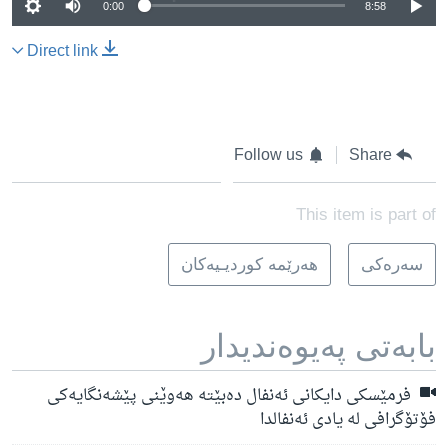
0:00
8:58
Direct link
Follow us
Share
This item is part of
سه‌ره‌کی
هه‌رێمه‌ کوردیـیه‌کان
بابه‌تی په‌یوه‌ندیدار
فرمێسکی دایکانی ئەنفال دەبێتە هەوێنی پێشەنگایەکی
فۆتۆگرافی لە یادی ئەنفالدا