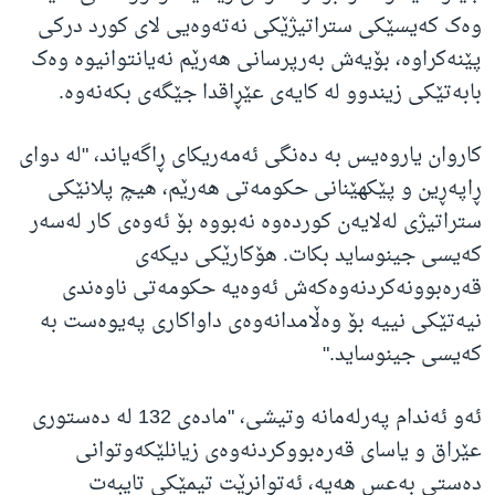
وەک کەیسێکی ستراتیژێکی نەتەوەیی لای کورد درکی
پێنەکراوە، بۆیەش بەرپرسانی هەرێم نەیانتوانیوە وەک
بابەتێکی زیندوو لە کایەی عێڕاقدا جێگەی بکەنەوە.
کاروان یاروەیس بە دەنگی ئەمەریکای ڕاگەیاند، "لە دوای
ڕاپەڕین و پێکهێنانی حکومەتی هەرێم، هیچ پلانێکی
ستراتیژی لەلایەن کوردەوە نەبووە بۆ ئەوەی کار لەسەر
کەیسی جینوساید بکات. هۆکارێکی دیکەی
قەرەبوونەکردنەوەکەش ئەوەیە حکومەتی ناوەندی
نیەتێکی نییە بۆ وەڵامدانەوەی داواکاری پەیوەست بە
کەیسی جینوساید."
ئەو ئەندام پەرلەمانە وتیشی، "مادەی 132 لە دەستوری
عێراق و یاسای قەرەبووکردنەوەی زیانلێکەوتوانی
دەستی بەعس هەیە، ئەتوانرێت تیمێکی تایبەت