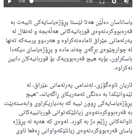
0:00
2:33
یاساناسان دەڵێن هەتا ئێستا پڕۆژەیاسایەکی تایبەت بە
قەرەبووکردنەوەی قوربانیەکانی هەڵەبجە و ئەنفال لە
پەرلەمانی عێراق ئامادەنەکراوە و هەردوو پرسەکە تەنها
لە چوارچێوەی بڕگەی چەند مادە و پڕۆژەیاسای دیکەدا
باسکراون، بۆیە هیچ قەرەبوویەک بۆ قوربانیەکان دابین
نەکراوە.
ئاریان تاوەگۆزی، ئەندامی پەرلەمانی عێراق، لە
لێدوانێکدا بە دەنگی ئەمەریکای ڕاگەیاند، "هیچ
پڕۆژەیاسایەکی ڕوون نییە کە بەدیاریکراوی وابەستەبێت
بە قەرەبووکردنەوەی زیانلێکەتوانی قوربانییەکانی
تاوانەکانی ڕژێم دژ بە کورد. ئەوەی کە هەیە لە پڕۆژە
یاسای قەرەبووکردنەوەی زیانلێکەواوانی ڕەفعا ناوی