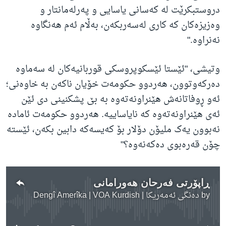
دروستبکرێت لە کەسانی یاسایی و پەرلەمانتار و
وەزیزەکان کە کاری لەسەربکەن، بەڵام ئەم هەنگاوە
نەنراوە."
وتیشی، "ئێستا ئێسکوپروسکی قوربانیەکان لە سەماوە
دەرکەوتوون، هەردوو حکومەت خۆیان ناکەن بە خاوەنی؛
ئەو ڕوفاتانەش هێنراونەتەوە بە بێ پشکنینی دی ئێن
ئەی هێنراونەتەوە کە نایاساییە. هەردوو حکومەت ئامادە
نەبوون یەک ملیۆن دۆلار بۆ کەیسەکە دابین بکەن، ئێستە
چۆن قەرەبوی دەکەنەوە؟"
ڕاپۆرتی فەرحان هەورامانی
by
دەنگی ئەمەریکا | Dengî Amerîka | VOA Kurdish
No media source currently available