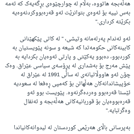
هەڵەبجە هاتووە، بەڵام لە چوارچێوەی بڕگەیەک کە ئەمە
بەس نییە بۆ ئەوەی بتوانرێت ئەو قەرەبووکردنەوەیە
بکرێتە کرداری."
ئەو ئەندام پەرلەمانە وتیشی، " لە کاتی پێکهێنانی
کابینەکانی حکومەتدا کە شیعە و سونە پێویستیان بە
کوردبوو، دەبوو یەکێتی و پارتی ئەوەیان بکردایە بە
پێش مەرج بۆ بەشداری لە پڕۆسەی سیاسی عێراق. وەک
چۆن ئەو هاووڵاتیانەی لە ساڵی 1991 لە عێراق لە
خۆپیشاندانەکان هەڵهاتن بۆ کەمپی ڕەفعا لە سعودیە
ئێستا قەرەبوو وەردەگرنەوە. پێویست بوو ئەو
قەرەبووەیان بۆ قوربانیەکانی هەڵەبجە و ئەنفال
وەگرتبایە."
بەپرسانی باڵای هەرێمی کوردستان لە لیدوانەکانیاندا