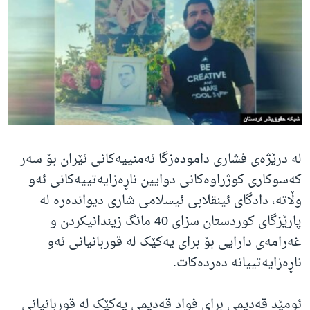
ژیان لە فەرهەنگدا
Learning English
FOLLOW US
زمانه‌کان
لە درێژەی فشاری دامودەزگا ئەمنییەکانی ئێران بۆ سەر
کەسوکاری کوژراوەکانی دوایین ناڕەزایەتییەکانی ئەو
وڵاتە، دادگای ئینقلابی ئیسلامی شاری دیواندەرە لە
پارێزگای کوردستان سزای 40 مانگ زیندانیکردن و
غەرامەی دارایی بۆ برای یەکێک لە قوربانیانی ئەو
ناڕەزایەتییانە دەردەکات.
ئومێد قەدیمی برای فواد قەدیمی یەکێک لە قوربانیانی