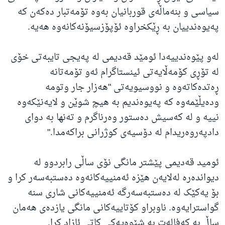
سیاسی و بنەماڵەی قوربانیان بەوە تۆمەتبار دەکەن کە
پەیوەندییان بە ڕێکخراوە ئۆپۆزسیۆنەکانەوە هەیە.
لەو پێوەندییەدا ئومێد قەدیمی لە پەیجی تایبەتی خۆی
لە تۆڕی کۆمەڵایەتی ئینستاگرام ئەو تۆمەتانە
ڕەتدەکاتەوە و نووسیویەتی "هەزار جار وتومە
ودەیڵێمەوە کە پەیوەندیم بە هیچ شوێن و لایەنێکەوە
نییە و لە کەسیش دەستور وەرناگرم و تەنها بە دوای
دادپەروەریدام لە دۆسیەی کوژرانی براکەمدا."
ئومید قەدیمی پێشتر مانگی نۆی ساڵی رابردوو لە
دیواندەرە لەلایەن هێزە ئەمنییەکانەوە دەستبەسەر کرا و
بۆ یەکێک لە دەستبەسەرگە ئەمنییەکانی شاری سنە
گواسترایەوە. ناوبراو کۆتاییەکانی مانگی یازدەی هەمان
ساڵ بە کەفالەت بە شێوەیەکی کاتی ئازاد کرا.