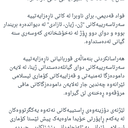
فواد قەدیمی، برای ناوبرا لە کاتی ناڕەزایەتییە
سەرتاسەرییەکانی "ژن، ژیان، ئازادی" لە دیواندەرە بریندار
بووە و دوای دوو ڕۆژ لە نەخۆشخانەی کەوسەری سنە
گیانی لەدەستداوە.
هەراسانکردنی بنەماڵەی قوربانیانی ناڕەزایەتییە
سەرتاسەرییەکانی دوای گیانلەدەستدانی ژینا، لە لایەن
دامودەزگا ئەمنیەتی و قەزاییەکانی کۆماری ئیسلامی
ئێرانەوە چەندین جار لەلایەن دامودەزگاکانی مافی
مرۆڤەوە ڕەخنەی لێ گیراوە.
لێژنەی دۆزینەوەی ڕاستییەکانی نەتەوە یەکگرتووەکان
لە یەکەم ڕاپۆرتی خۆیدا ماوەیەک پیش ئێستا کۆماری
ئیسلامی ئێرانی بە "ئەنجامدانی پێشێلکاریی جیددی