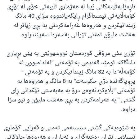
ناڕەزایەتییەکانی ژینا لە هەژماری تایبەتی خۆی لە تۆڕی
کۆمەڵایەتی ئینستاگرام ڕایگەیاندووە سزای 40 مانگ
زیندانیکردن و هەروەها غەرامەکردنی بە بڕی زیاتر لە
هەشت ملیۆن تمەنی ئێرانی بەسەردا سەپێندراوە.
تۆری مفی مرۆڤی کوردستان نووسیوێتی بە پێی بڕیاری
دادگاکە، ئومێد قەدیمی بە تۆمەتی "ئەندامبوون لە
کۆمەڵە"دا بە 32 مانگ زیندانیکردن و بە تۆمەتی "
پڕوپاگەندە دژی حکومەت" بە 8 مانگ و هەروەها بە
تۆمەتی "بڵاوکردنەوەی درۆ بە مەبەستی تێکدانی ڕای
گشتی " بە غەرامەکردن بە بڕی هەشت ملیۆن و نیو سزا
دراوە.
بە شێوەیەکی گشتی سیستەمی ئەمنی و قەزایی کۆماری
ئیسلامی ئێران ڕەخنەگران و نەیاران و هەروەها چالاکانی