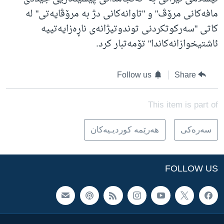
مافەکانی مرۆڤ" و "تاوانەکانی دژ بە مرۆڤایەتی" لە
کاتی "سەرکوتکردنی توندوتیژانەی ناڕەزایەتییە
ئاشتیخوازانەکاندا" تۆمەتبار کرد.
Follow us
Share
This item is part of
سه‌ره‌کی
هه‌رێمه‌ کوردیـیه‌کان
FOLLOW US