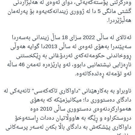
وەرگرتنی پۆستەکەیەتی، دوای ئەوەی لە هەڵبژاردنی
گشتی مانگی 5 دا لە ژووری زیندانەکەیەوە بۆ پەرلەمان
هەڵبژێردرا.
ئەتالای لە ساڵی 2022 سزای 18 ساڵ زیندانی بەسەردا
سەپێندرا بەهۆی ئەوەی لە ساڵی 2013دا گوایە هەوڵی
ڕووخاندنی حکومەتەکەی ئەردۆغانی بە ڕێکخستنی
ناڕەزایی نیشتمانیی دابوو، ئەو پارێزەرە تەمەن 46 ساڵە
ئەو تۆمەتە ڕەتدەکاتەوە.
ناوبراو بە بەکارهێنانی "داواکاری تاکەکەسی" تانەیەکی لە
دادگای دەستووری دا؛ میکانیزمێکە کە بەهۆی
هەموارکردنەوەی دەستووری ساڵی 2010 ەوە
دروستکراوە و ڕێگە بە هاووڵاتیان دەدات ڕاستەوخۆ
داواکاری پێشکەش بە دادگای باڵا بکەن لەسەر پرسەکانی