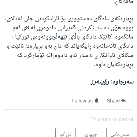
مافەکان.
بڕیارەکەی دادگای دەستووری بۆ ئازادکردنی جان ئەتالای،
بووە هۆی دەستپێکردنی قەیرانی دادوەری لە 8ی ئەم
مانگەوە، کاتێک دادگای باڵای تێهەڵچوونەوەی تورکیا -
دادگای تانەدانەوە ڕایگەیاند کە دان بەو بڕیارەدا نانێت و
سکاڵای تاوانکاری لەسەر ئەو دادوەرانە تۆمارکرد کە
بڕیارەکەیان داوە.
سەرچاوە: رۆیتەرز
Follow us
Share
This item is part of
سه‌ره‌کی
جیهان
تورکیا