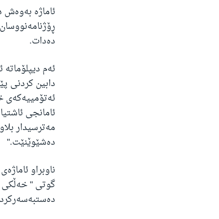
ئاماژە بەوەش د
ڕۆژنامەنووسان، 
دەدات.
ئەم دیپلۆماتە 
دابین کردنی پێد
ئەتۆمییەکەی خە
ئامانجی ئاشتیا
مەترسیدار بلاو
دەشێوێنێت."
ناوبراو ئاماژە
گوتی " خەڵکی ئ
دەستبەسەرکردن،