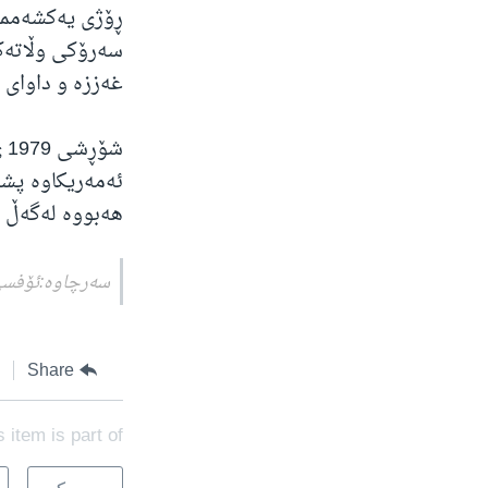
سەرۆکی وڵاتەکە
‌غەززە و داوای 
ش
ئەمەریکاوە پشت
هەبووە لەگەڵ ئی
سەرچاوە:ئۆفسی ن
Share
s item is part of