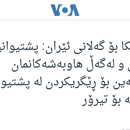
ا بۆ گەلانی ئێران: پشتیوان
و لەگەڵ هاوبەشەکانمان
ین بۆ ڕێگریکردن لە پشتیوا
 بۆ تیرۆر