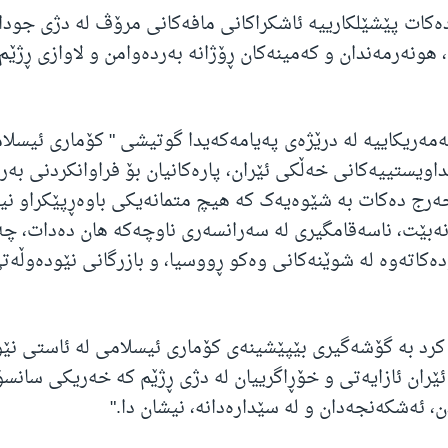
ەکات پێشێلکارییە ئاشکراکانی مافەکانی مرۆڤ لە دژی جوداب
هونەرمەندان و کەمینەکان ڕۆژانە بەردەوامن و لاوازی ڕژێم 
ئەمەریکاییە لە درێژەی پەیامەکەیدا گوتیشی " کۆماری ئیسلا
اویستییەکانی خەڵکی ئێران، پارەکانیان بۆ فراوانکردنی بەرن
رج دەکات بە شێوەیەک کە هیچ متمانەیکی باوەڕپێکراو نیی
نەبێت، ناسەقامگیری لە سەرانسەری ناوچەکە هان دەدات، چ
دەکاتەوە لە شوێنەکانی وەکو ڕووسیا، و بازرگانی نێودەوڵەت
ی کرد بە گۆشەگیری بێپێشینەی کۆماری ئیسلامی لە ئاستی نێو
ێران ئازایەتی و خۆڕاگرییان لە دژی ڕژێم کە خەریکی سانسۆ
 ئەشکەنجەدان و لە سێدارەدانە، نیشان دا."