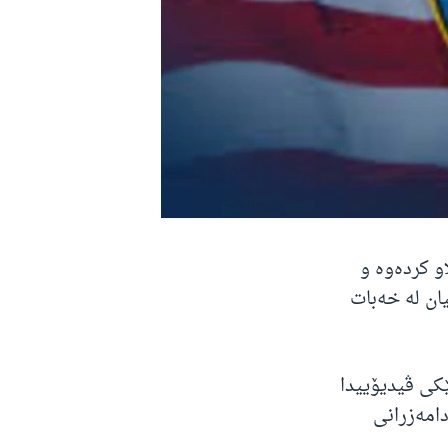
و کردەوە و
یان لە خەبات
ێکی ڤیدیۆییدا
ی دامەزرانی