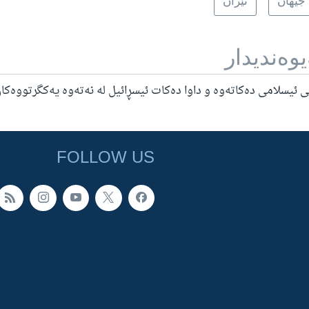
جیهان
ئێران
یوه‌ندیدار
 ئیسلامی دەکاتەوە و داوا دەکات ئیسڕائیل لە نەتەوە یەکگرتووەکا
FOLLOW US