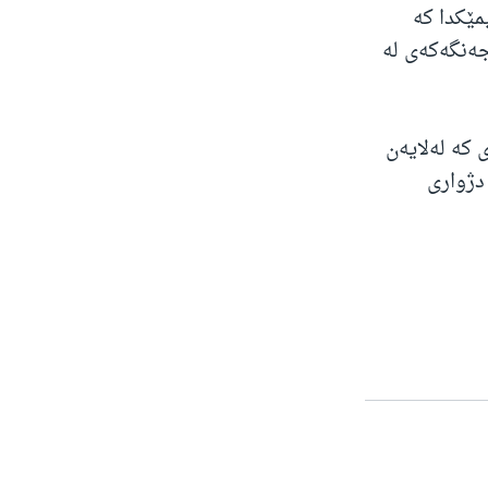
راسیمێکدا کە
جەنگەکەی لە
ی کە لەلایەن
دژواری