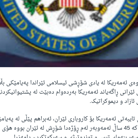
ەی ئەمەریکا لە یادی شۆڕشی ئیسلامی ئێراندا پەیامێکی بڵا
ی ئێرانی ڕاگەیاند ئەمەریکا بەردەوام دەبێت لە پشتیوانیکردن
ئازاد و دیموکراتیک.
ایبەتی ئەمەریکا بۆ کاروباری ئێران، ئەبراهم پێڵی لە پەیام
باسی لەوە کرد کە 45 ساڵ لەمەوبەر لەم ڕۆژەدا شۆڕش لە ئێران بووە هۆ
سەر بنەمای ترس و توندوتیژی و سەرکوتکردن دامەزرا.