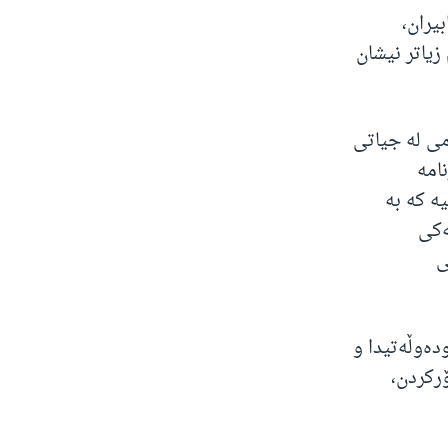
یران،
زیاتر نیشان
می لە جیاتی
امە
ە کە بە
ەکی
ی
دەوڵەتیدا و
رکردن،