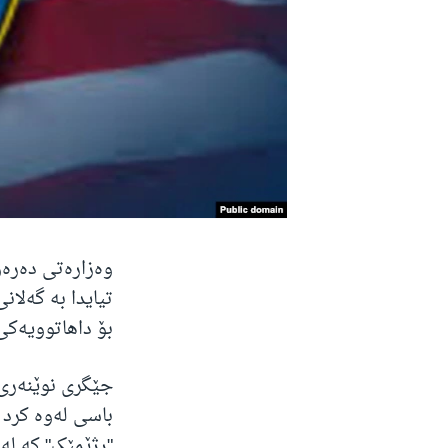
وەزارەتی دەرەو
تیایدا بە گەلان
بۆ داهاتوویەکی 
جێگری نوێنەری ت
"ڕژێمێک" کە لە