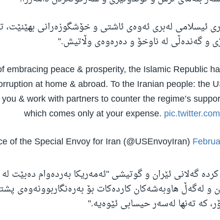
ی ئیسلامی لەبری ئەوەی ئاشتی و خۆشگوزەرانی بهێنێت، تە
ی و گەندەڵی لە ناوخۆ و دەرەوەی وڵاتیش."
of embracing peace & prosperity, the Islamic Republic ha
orruption at home & abroad. To the Iranian people: the U
 you & work with partners to counter the regime’s support
which comes only at your expense.
pic.twitter.c
Februa
دە گەلانی ئێران و گوتیشی "ئەمەریکا بەردەوام دەبێت لە
ن و لەگەڵ هاوبەشەکان کاردەکات بۆ بەرەنگاربوونەوەی پشت
ر، کە تەنها لەسەر حیسابی ئێوەیە."