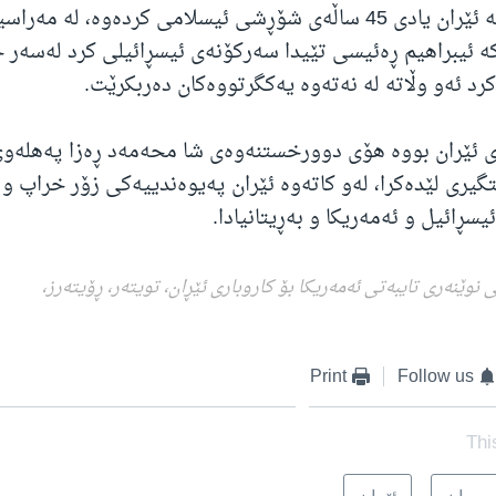
ڕۆژی یەکشەممە ئێران یادی 45 ساڵەی شۆڕشی ئیسلامی کردەوە، لە مە
 ئیبراهیم ڕەئیسی تێیدا سەرکۆنەی ئیسڕائیلی کرد لەسەر 
کرد ئەو وڵاتە لە نەتەوە یەکگرتووەکان دەربکرێت.
ۆڕشی 1979 ی ئێران بووە هۆی دوورخستنەوەی شا محەمەد ڕەزا پەهلەو
گیری لێدەکرا، لەو کاتەوە ئێران پەیوەندییەکی زۆر خراپ و 
سڕائیل و ئەمەریکا و بەڕیتانیادا.
وێنەری تایبەتی ئەمەریکا بۆ کاروباری ئێڕان، تویتەر، ڕۆیتەرز،
Print
Follow us
Thi