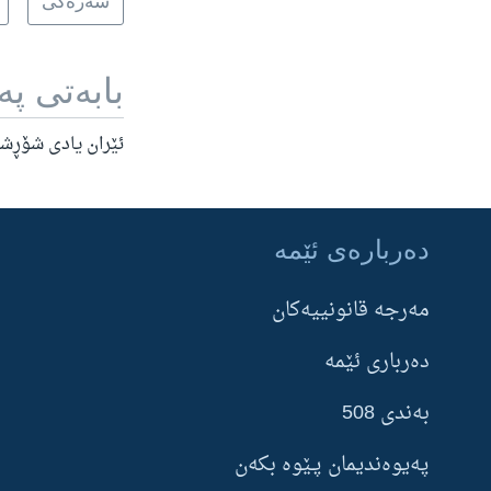
سه‌ره‌کی
بابه‌تی په‌
ئێران یادی شۆڕشی
ده‌رباره‌ی ئێمه‌
Learning English
مه‌‌رجه قانونییه‌‌كان
FOLLOW US
ده‌رباری ئێمه‌
بەندی 508
پەیوەندیمان پـێوە بکەن
زمانه‌کان