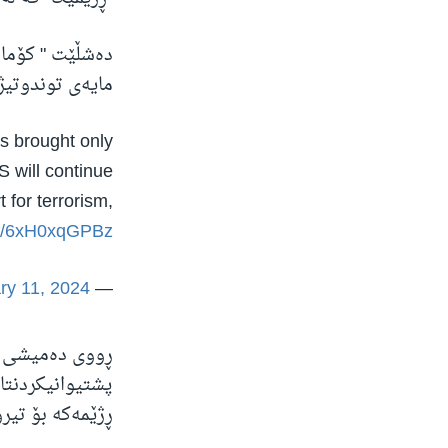
دەشڵێت " کۆمار
مایەی توندوتیژ
s brought only
S will continue
 for terrorism,
om/6xH0xqGPBz
ry 11, 2024
— Office of the Special Envoy for Iran (@USEnvoyIran)
ڕووی دەمیشی کر
پشتیوانیکردنتا
ڕژێمەکە بۆ تیرۆ