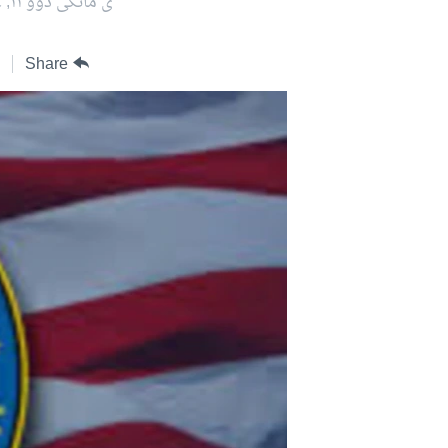
ی مانگی دوو ١١, ٢٠٢٤
ژیان لە فەرهەنگدا
Share