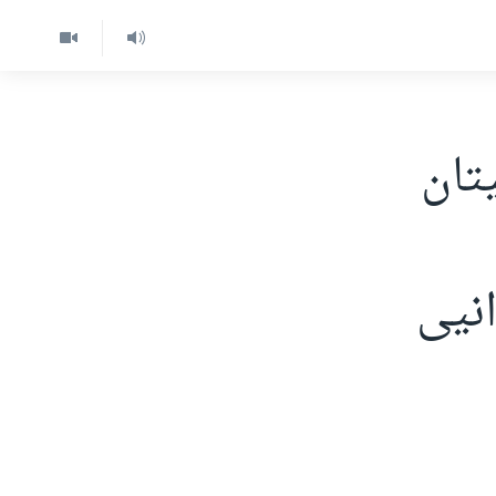
یتان
نیی