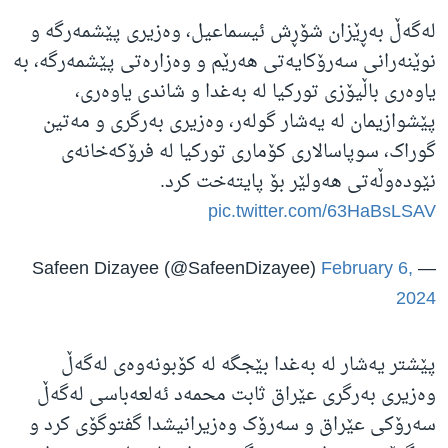
لەگەڵ بەڕێزان شۆڕش ئیسماعیل، وەزیری پێشمەرگە و
نوێنەرانی سەرۆکایەتی هەرێم و وەزارەتی پێشمەرگە، بە
یاوەری باڵیۆزی تورکیا لە بەغدا و شاندی یاوەری،
پێشوازیمان لە یەشار گولەر، وەزیری بەرگری و مەتین
گوراک، سوپاسالاری کۆماری تورکیا لە فرۆکەخانەی
نێودەوڵەتی هەولێر بۆ پایتەخت کرد.
pic.twitter.com/63HaBsLSAV
February 6,
— Safeen Dizayee (@SafeenDizayee)
2024
پێشتر یەشار لە بەغدا بێجگە لە کۆبونەوەی لەگەڵ
وەزیری بەرگری عێراق ثابت محمەد ئەلعەباسی لەگەڵ
سەرۆکی عێراق و سەرۆک وەزیرانیشدا گفتوگۆی کرد و