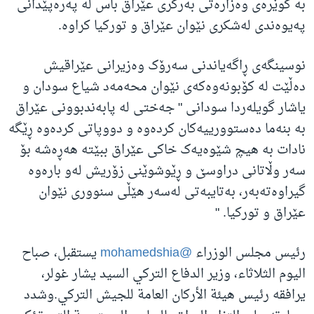
بە گوێرەی وەزارەتی بەرگری عێراق باس لە پەرەپێدانی
پەیوەندی لەشکری نێوان عێراق و تورکیا کراوە.
نوسینگەی ڕاگەیاندنی سەرۆک وەزیرانی عێراقیش
دەڵێت لە کۆبونەوەکەی نێوان محەمەد شیاع سودان و
یاشار گویلەردا سودانی " جەختی لە پابەندبوونی عێراق
بە بنەما دەستوورییەکان کردەوە و دووپاتی کردەوە ڕێگە
نادات بە هیچ شێوەیەک خاکی عێراق ببێتە هەڕەشە بۆ
سەر وڵاتانی دراوسێ و ڕێوشوێنی زۆریش لەو بارەوە
گیراوەتەبەر، بەتایبەتی لەسەر هێڵی سنووری نێوان
عێراق و تورکیا. "
رئيس مجلس الوزراء
@mohamedshia
يستقبل، صباح
اليوم الثلاثاء، وزير الدفاع التركي السيد يشار غولر،
يرافقه رئيس هيئة الأركان العامة للجيش التركي.وشدد