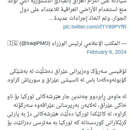
سيادته على التزام العراق بالمبادئ الدستورية التي تؤكد
منع استخدام الأراضي العراقية للاعتداء على دول
الجوار، وتم اتخاذ إجراءات عديدة…
pic.twitter.com/vfTY89PYfR
— المكتب الإعلامي لرئيس الوزراء 🇮🇶 (@IraqiPMO)
February 6, 2024
ئۆفیسی سەرۆک وەزیرانی عێراق دەشڵێت لە بەشێکی
کۆبونەوەکەدا باس لە ئاسیشی عێراق و سوریاش کراوە.
لە ماوەی ڕابردوو چەندین جار هێرشەکانی تورکیا بۆ ناو
خاکی عێراق، لەلایەن بەرپرسانی عێراقەوە سەرکۆنە
کراوە، لە کاتێکدا تورکیا دەڵێت هێرشەکانی دژ بە پارتی
کرێکارانی کوردستانە کە تورکیا بە مەترسی دەزانێت بۆ