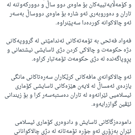
و کۆمەڵایەتییەکان بۆ ماوەی دوو ساڵ و دوورکەوتنە لە
تاران و دەوروبەری ئەو شارە بۆ ماوەی دووساڵ بەسەر
ئەو چالاکوانە کوردەدا سەپێنراوە.
فەواد فەتحی بە تۆمەتەکانی ئەندامێتی لە گرووپەکانی
دژە حکومەت و چالاکی کردن دژی ئاسایشی نیشتمانی و
پڕوپاگەندە لە دژی حکومەت تۆمەتبار کراوە.
ئەو چالاکوانەی مافەکانی کرێکاران سەرەتاکانی مانگی
یازدەی ئەمساڵ لە لایەن هێزەکانی ئاسایشی کۆماری
ئیسلامیی ئێرانەوە لە تاران دەستبەسەر کرا و بۆ زیندانی
ئێڤین گوازرایەوە.
دامودەزگاکانی ئاسایش و دادوەری کۆماری ئیسلامی
ئێران بەزۆری ئەو جۆرە تۆمەتانە لە دژی چالاکوانانی