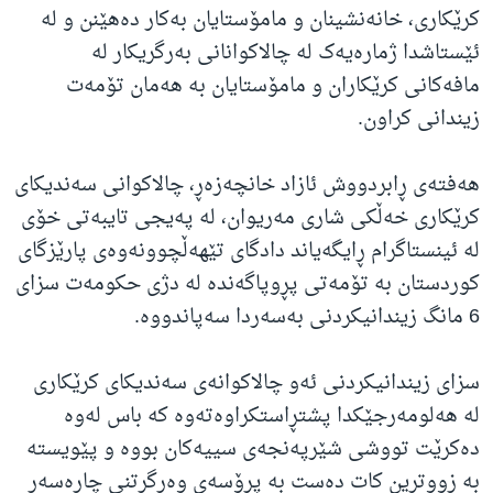
کرێکاری، خانەنشینان و مامۆستایان بەکار دەهێنن و لە
ئێستاشدا ژمارەیەک لە چالاکوانانی بەرگریکار لە
مافەکانی کرێکاران و مامۆستایان بە هەمان تۆمەت
زیندانی کراون.
هەفتەی ڕابردووش ئازاد خانچەزەڕ، چالاکوانی سەندیکای
کرێکاری خەڵکی شاری مەریوان، لە پەیجی تایبەتی خۆی
لە ئینستاگرام ڕایگەیاند دادگای تێهەڵچوونەوەی پارێزگای
کوردستان بە تۆمەتی پڕوپاگەندە لە دژی حکومەت سزای
6 مانگ زیندانیکردنی بەسەردا سەپاندووە.
سزای زیندانیکردنی ئەو چالاکوانەی سەندیکای کرێکاری
لە هەلومەرجێکدا پشتڕاستکراوەتەوە کە باس لەوە
دەکرێت تووشی شێرپەنجەی سییەکان بووە و پێویستە
بە زووترین کات دەست بە پرۆسەی وەرگرتنی چارەسەر