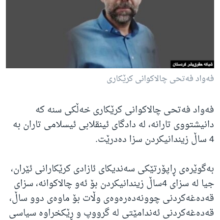
ژیان لە فەرهەنگدا
Learning English
FOLLOW US
فەواد فەتحی چالاکوانی کرێکاری
زمانه‌کان
فەواد فەتحی چالاکوانی کرێکاری خەڵکی سنە کە
دانیشتووی تارانە، لە دادگای ئینقلابی ئیسلامی تاران بە
4 ساڵ زیندانیکردن سزا دەدرێت.
بەگوێرەی ڕاپۆرتێکی سەندیکای ئازادی کرێکارانی ئێران،
جیا لە سزای 4ساڵ زیندانیکردن بۆ ئەو چالاکوانە، سزای
قەدەغەکردنی چوونەدەرەوەی وڵات بۆ ماوەی دوو ساڵ،
قەدەغەکردنی ئەندامێتی لە گرووپ و ڕێکخراوە سیاسی