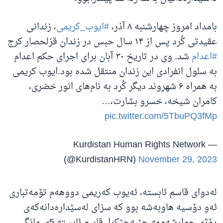
بامداد امروز چهارشنبه ۸ آذر،
#ایوب_کریمی
، زندانی
عقیدتی کُرد پس از ۱۴ سال حبس در زندان قزلحصار کرج
#اعدام
شد. وی در تاریخ ۳۰ آبان برای اجرای حکم اعدام
به سلول انفرادی این زندان منتقل شده بود.ایوب کریمی
به همراه ۶ شهروند دیگر کُرد به نام‌های انور خضری،
کامران شیخه، خسرو بشارت،…
pic.twitter.com/5TbuPQ3fMp
— Kurdistan Human Rights Network
(@KurdistanHRN)
November 29, 2023
لەدوای قاسم ئابستە، ئەیوب کەریمی دووهەم تۆمەتباری
ئەو دۆسیە هاوبەشە بوو کە سزای لەسێدارەدانەکەی
ڕۆژی چوارشەممە جێبەجێکرا. قاسم ئابستە 5ی مانگی