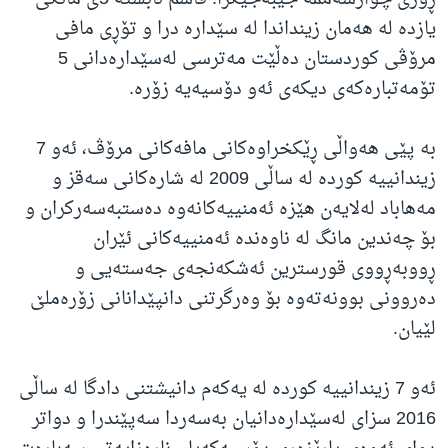
یازدە لە هەمان زینداندا لە سێدارە درا و تۆڕی مافی
مرۆڤی کوردستان دەڵێت مەترسی لەسێدارەدانی 5
تۆمەتبارەکەی دیکەی ئەو دۆسیەیە زۆرە.
بە پێی هەواڵی ڕێکخراوەکانی مافەکانی مرۆڤ، ئەو 7
زیندانییە کوردە لە ساڵی 2009 لە شارەکانی سەقز و
مەهاباد لەلایەن هێزە ئەمنییەکانەوە دەستبەسەرکران و
بۆ چەندین مانگ لە ناوەندە ئەمنییەکانی ئێران
ڕووبەڕووی قورسترین ئەشکەنجەی جەستەیی و
دەروونی بوونەتەوە بۆ وەرگرتنی دانپێدانانی زۆرەملێ
لێیان.
ئەو 7 زیندانییە کوردە لە یەکەم دانیشتنی دادگا لە ساڵی
2016 سزای لەسێدارەدانیان بەسەردا سەپێندرا و دواتر