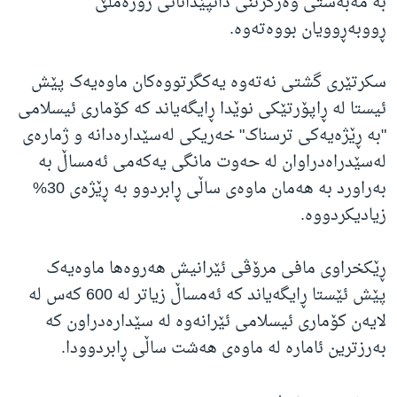
بە مەبەستی وەرگرتنی دانپێدانانی زۆرەملێ
ڕووبەڕوویان بووەتەوە.
سکرتێری گشتی نەتەوە یەکگرتووەکان ماوەیەک پێش
ئیستا لە ڕاپۆرتێکی نوێدا ڕایگەیاند کە کۆماری ئیسلامی
"بە ڕێژەیەکی ترسناک" خەریکی لەسێدارەدانە و ژمارەی
لەسێدراەدراوان لە حەوت مانگی یەکەمی ئەمساڵ بە
بەراورد بە هەمان ماوەی ساڵی ڕابردوو بە ڕێژەی 30%
زیادیکردووە.
ڕێکخراوی مافی مرۆڤی ئێرانیش هەروەها ماوەیەک
پێش ئێستا ڕایگەیاند کە ئەمساڵ زیاتر لە 600 کەس لە
لایەن کۆماری ئیسلامی ئێرانەوە لە سێدارەدراون کە
بەرزترین ئامارە لە ماوەی هەشت ساڵی ڕابردوودا.