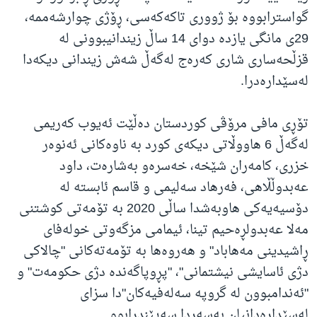
گواسترابووە بۆ ژووری تاکەکەسی، ڕۆژی چوارشەممە،
29ی مانگی یازدە دوای 14 ساڵ زیندانیبوونی لە
قزڵحەساری شاری کەرەج لەگەڵ شەش زیندانی دیکەدا
لەسێدارەدرا.
تۆڕی مافی مرۆڤی کوردستان دەڵێت ئەیوب کەریمی
لەگەڵ 6 هاووڵاتی دیکەی کورد بە ناوەکانی ئەنوەر
خزری، کامەران شێخە، خەسرەو بەشارەت، داود
عەبدوڵڵاهی، فەرهاد سەلیمی و قاسم ئابستە لە
دۆسیەیەکی هاوبەشدا ساڵی 2020 بە تۆمەتی کوشتنی
مەلا عەبدولڕەحیم تینا، ئیمامی مزگەوتی خولەفای
ڕاشیدینی مەهاباد" و هەروەها بە تۆمەتەکانی "چالاکی
دژی ئاسایشی نیشتمانی"، "پڕوپاگەندە دژی حکومەت" و
"ئەندامبوون لە گروپە سەلەفیەکان"دا سزای
لەسێدارەدانیان بەسەردا سەپێندرابوو.