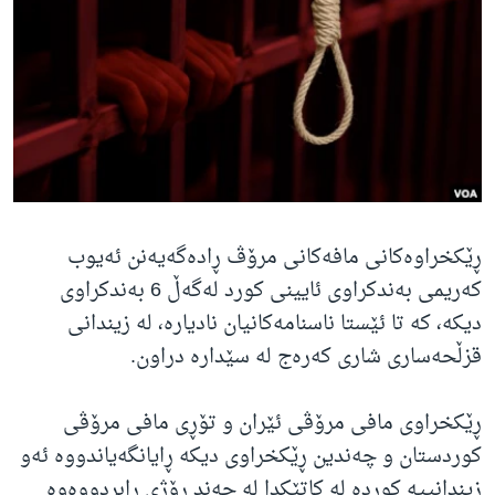
ژیان لە فەرهەنگدا
Learning English
FOLLOW US
زمانه‌کان
ڕێکخراوەکانی مافەکانی مرۆڤ ڕادەگەیەنن ئەیوب
کەریمی بەندکراوی ئایینی کورد لەگەڵ 6 بەندکراوی
دیکە، کە تا ئێستا ناسنامەکانیان نادیارە، لە زیندانی
قزڵحەساری شاری کەرەج لە سێدارە دراون.
ڕێکخراوی مافی مرۆڤی ئێران و تۆڕی مافی مرۆڤی
کوردستان و چەندین ڕێکخراوی دیکە ڕایانگەیاندووە ئەو
زیندانییە کوردە لە کاتێکدا لە چەند ڕۆژی ڕابردووەوە