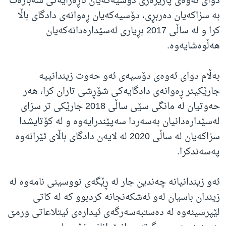
دوای ئەوەی پارێزەری دۆسیەکەیان ناڕەزایەتی سەبارەت
بە سزاکەیان دەربڕی، دۆسیەکەیان ڕەوانەی دادگای باڵا
کرا و لە ساڵی 2017 بڕیاری لەسێدارەدانەکەیان
هەڵوەشایەوە.
بەڵام دوای ئەوەی دۆسیەی ئەو حەوت زیندانییە
جارێکیتر ڕەوانەی دادگایەکی شۆڕشی تاران کرا، هەر
حەوتیان لە مانگی سێی ساڵی 2018 جارێکی تر سزای
لەسێدارەدانیان بەسەردا سەپێندرایەوە و لە کۆتایشدا
سزاکەیان لە ساڵی 2020 لە لایەن دادگای باڵای ئێرانەوە
پەسەندکرا.
ئەو زیندانیانە چەندین جار لە ڕێگەی نووسینی نامەوە لە
زیندان باسیان لەو ئەشکەنجانە کردبوو کە لە کاتی
لێپرسینەوە لە دەستبەسەرگەی ئیدارەی ئیتلاعاتی ورمێ