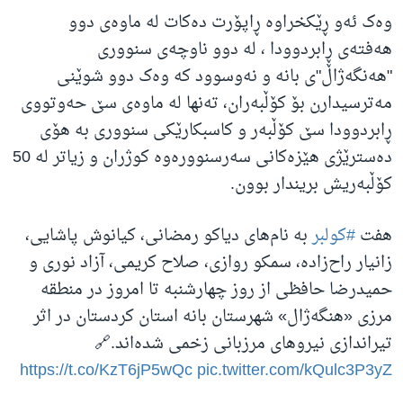
وەک ئەو ڕێکخراوە ڕاپۆرت دەکات لە ماوەی دوو
هەفتەی ڕابردوودا ، لە دوو ناوچەی سنووری
"هەنگەژاڵ"ی بانە و نەوسوود کە وەک دوو شوێنی
مەترسیدارن بۆ کۆڵبەران، تەنها لە ماوەی سێ حەوتووی
ڕابردوودا سێ کۆڵبەر و کاسبکارێکی سنووری بە هۆی
دەسترێژی هێزەکانی سەرسنوورەوە کوژران و زیاتر لە 50
کۆڵبەریش بریندار بوون.
هفت
#کولبر
به نام‌های دیاکو رمضانی، کیانوش پاشایی،
زانیار راح‌زاده، سمکو روازی، صلاح کریمی، آزاد نوری و
حمیدرضا حافظی از روز چهارشنبه تا امروز در منطقه
مرزی «هنگه‌ژال» شهرستان بانه استان کردستان در اثر
تیراندازی نیروهای مرزبانی زخمی شده‌اند.🔗
https://t.co/KzT6jP5wQc
pic.twitter.com/kQulc3P3yZ