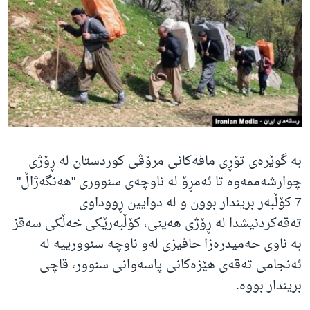
ژیان لە فەرهەنگدا
Learning English
FOLLOW US
زمانه‌کان
بە گوێرەی تۆڕی مافەکانی مرۆڤی کوردستان لە ڕۆژی
چوارشەممەوە تا ئەمڕۆ لە ناوچەی سنووری "هەنگەژاڵ"
7 کۆڵبەر بریندار بوون و لە دوایین ڕووداوی
تەقەکردنیشدا لە ڕۆژی هەینی، کۆڵبەرێکی خەڵکی سەقز
بە ناوی حەمیدرەزا حافیزی لەو ناوچە سنوورییە لە
ئەنجامی تەقەی هێزەکانی پاسەوانی سنوور، قاچی
بریندار بووە.