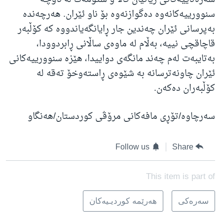
سنوورییەکانەوە دەگوازنەوە بۆ ناو ئێران. هەرچەندە
بەپرسانی ئێران چەندین جار ڕایانگەیاندووە کە کۆڵبەر
قاچاقچی نییە، بەڵام لە ماوەی ساڵانی ڕابردوودا،
بەتایبەت لەم چەند مانگەی دواییدا، هێزە سنوورییەکانی
ئێران چاونەترسانە بە شێوەی ڕاستەوخۆ تەقە لە
کۆڵبەران دەکەن.
سەرچاوە/تۆڕی مافەکانی مرۆڤی کوردستان/هەنگاو
Follow us
Share
This item is part of
سه‌ره‌کی
هه‌رێمه‌ کوردیـیه‌کان