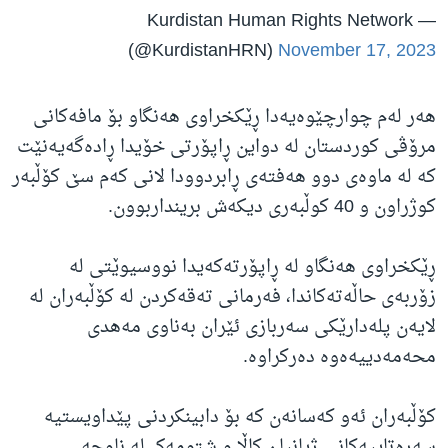
— Kurdistan Human Rights Network
(@KurdistanHRN)
November 17, 2023
هەر لەم چوارچێوەیەدا ڕێکخراوی هەنگاو بۆ مافەکانی
مرۆڤی کوردستان لە دواین ڕاپۆرتی خۆیدا ڕادەگەیەنێت
کە لە ماوەی دوو هەفتەی ڕابردوودا لانی کەم سێ کۆڵبەر
کوژراون و 40 کوڵبەری دیکەش برینداربوون.
ڕێکخراوی هەنگاو لە ڕاپۆرتەکەیدا نووسیوێتی لە
زۆربەی حاڵەتەکاندا، فەرمانی تەقەکردن لە کۆڵبەران لە
لایەن پلەدارێکی سەربازی ئێران بەناوی مەهدی
محەمەدییەەوە دەرکراوە.
کۆڵبەران ئەو کەسانەن کە بۆ دابینکردنی پێداویستیە
سەرەتاییەکانی ژیانیان کاڵا و شتومەک لە ناوچە