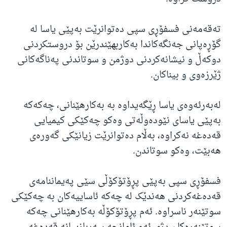
تەقەمەنی فسفۆڕی سپی دەتوانرێت بەپێی یاسا لە
گۆڕەپانی جەنگەکاندا بەکاربهێندرێن بۆ دروستکردنی
دوکەڵ و نیشانەکردنی دوژمن و سوتاندنی پەناگەکانی
ژێرزەوی و بیناکان.
لەبەرئەوەی یاسا ڕێگەیداوە بە بەکارهێنانی، چەکەکە
بەپێی یاسای نێودەوڵەتی وەکو چەکێکی کیمیایی
قەدەغە نەکراوە، بەڵام دەتوانرێت زیانێکی گەورەی
هەبێت، وەکو سوتاندن.
فسفۆڕی سپی بەپێی پڕۆتۆکۆڵی سێی پەیماننامەی
قەدەغەکردنی هەندێک لە چەکە ئاساییەکان بە چەکێکی
سوتێنەر ناسراوە. ئەم پڕۆتۆکۆڵە بەکارهێنانی چەکە