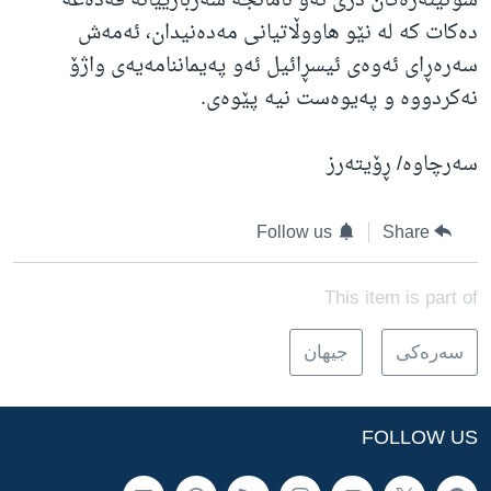
سوتێنەرەکان دژی ئەو ئامانجە سەربازییانە قەدەغە
دەکات کە لە نێو هاووڵاتیانی مەدەنیدان، ئەمەش
سەرەڕای ئەوەی ئیسڕائیل ئەو پەیماننامەیەی واژۆ
نەکردووە و پەیوەست نیە پێوەی.
سەرچاوە/ ڕۆیتەرز
Follow us
Share
This item is part of
سه‌ره‌کی
جیهان
FOLLOW US