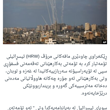
ژیان لە فەرهەنگدا
Learning English
FOLLOW US
زمانه‌کان
ڕێکخراوی چاودێری مافەکانی مرۆڤ (HRW) ئیسڕائیلی
تۆمەتبار کرد بە تۆمەتی بەکارهێنانی تەقەمەنی فسفۆڕی
سپی لە ئۆپەراسیۆنە سەربازییەکانیدا لە غەزە و لوبنان،
وتی بەکارهێنانی ئەو جۆرە چەکانە هاووڵاتیانی مەدەنی
دەخاتە مەترسییەکی گەورە و برینداربوونێکی
درێژخایەنەوە.
سوپای ئیسڕائیل لە بەیاننامەیەکدا وتی " ئەو تۆمەتەی