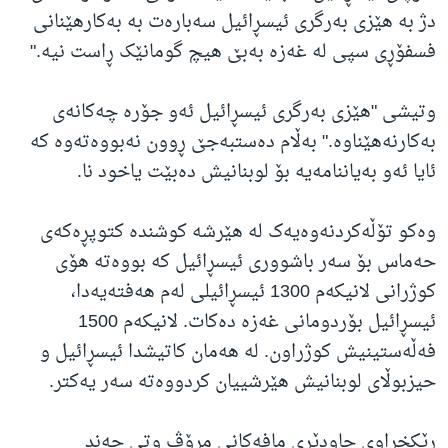
دژ بە هێزی بەرگری ئیسڕائیل سەبارەت بە بەکارهێنانی
فسفۆڕی سپی لە غەزە بەبێ هیچ گومانێک ڕاست نیە."
وتیشی "هێزی بەرگری ئیسڕائیل ئەو جۆرە چەکانەی
بەکارنەهێناوە." بەڵام دەستبەجێ ڕوون نەبووەتەوە کە
ئایا ئەو بەیاننامەیە بۆ لوبنانیش دەبێت یاخود نا.
وەکو تۆڵەکردنەوەیەک لە هێرشە کوشندە کتوپڕەکەی
حەماس بۆ سەر باشووری ئیسڕائیل کە بووەتە هۆی
کوژرانی لانیکەم 1300 ئیسڕائیلی لەم هەفتەیەدا،
ئیسڕائیل بۆردومانی غەزە دەکات. لانیکەم 1500
فەڵەستینیش کوژراون. لە هەمان کاتیشدا ئیسڕائیل و
حیزبوڵای لوبنانیش هێرشییان کردووەتە سەر یەکتر.
ڕێکخراوی چاودێری مافەکانی مرۆڤ وتی چەند