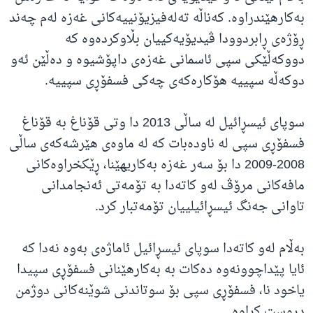
بەکارهێندراوە. کەناڵە تەلەفیزیۆنییەکانی غەزە لەم چەند
ڕۆژەی ڕابردوودا ڤیدیۆیەکییان بڵاوکردەوە کە
دووکەڵێکی سپی ئاسمانی غەزەی داپۆشیوە و دەڵێن ئەو
دوکەڵە سپییە هۆکارەکەی چەکی فسفۆڕی سپییە.
سوپای ئیسڕائیل لە ساڵی 2013 دا وتی قۆناغ بە قۆناغ
فسفۆڕی سپی لە ناودەبات کە لە ماوەی هێرشەکەی ساڵی
2008-2009 دا بۆ سەر غەزە بەکاریهێنا، ڕێکخراوەکانی
مافەکانی مرۆڤ لەو کاتەدا بە تۆمەتی ئەنجامدانی
تاوانی جەنگ ئیسڕائیلییان تۆمەتبار کرد.
بەڵام لەو کاتەدا سوپای ئیسڕائیل ئاماژەی بەوە نەدا کە
ئایا پێداچوونەوە دەکات بە بەکارهێنانی فسفۆڕی سپیدا
یاخود نا، فسفۆڕی سپی بۆ سوتاندنی شوێنەکانی دوژمن
دروست کراوە.