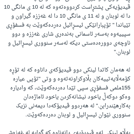
ڤیدیۆیەکی پشتڕاست کردووەتەوە کە لە 10 ی مانگی 10
دا لە لوبنان و لە 11 ی مانگی 10 دا لە غەززە گیراون و
تێیاندا " تۆپبارانێکی ئیسڕائیل دەردەکەوێت بە فسفۆڕی
سپییەوە بەسەر ئاسمانی بەندەری شاری غەززە و دوو
ناوچەی دوورەدەستی دیکە لەسەر سنووری ئیسڕائیل و
لوبنان."
لە هەمان کاتدا لینکی دوو ڤیدیۆکەی داناوە کە لە تۆڕە
کۆمەڵایەتییەکان بڵاوکراونەتەوە و وتی "تۆپی عیارە
155ملمی فسفۆڕی سپی تێدا دەردەکەوێت، کە وادیارە
وەکو دوکەڵ یاخود نیشانەکردن یاخود ئاماژەدان
بەکارهێندرابن." لە هەردوو ڤیدیۆکەدا دیمەنی نزیک
سنووری نێوان ئیسڕائیل و لوبنان دەردەکەوێت.
بەڵام لینکی ئەو ڤیدیۆیەی دانەناوە کە گوایە لە غەزەش