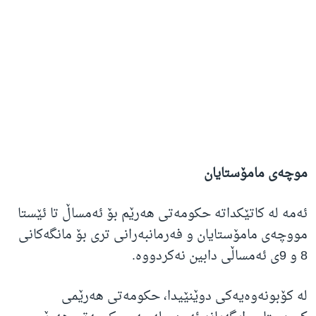
موچەی مامۆستایان
ئەمە لە کاتێکداتە حکومەتی هەرێم بۆ ئەمساڵ تا ئێستا
مووچەی مامۆستایان و فەرمانبەرانی تری بۆ مانگەکانی
8 و 9ی ئەمساڵی دابین نەکردووە.
لە کۆبونەوەیەکی دوێنێیدا، حکومەتی هەرێمی