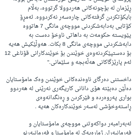
ڕێزمان لە بۆچونەکانی هەردوولا گرتووە، بەڵام
بایکۆتکردن گرفتەکانی چارەسەر نەکردووە. ئەمڕۆ
کۆتایی بەدابەشکردنی مووچەی مانگی 7 هاتووە
پێویستە حکومەت بە داهاتی ناوخۆ دەست بە
دابەشکردنی مووچەی مانگی 8 بکات. هەوڵێکیش هەیە
بۆ دەستپێکردنەوەی خوێندن بۆ خوێندکارانی قۆناغی 12
لەم پارێزگاکانی هەڵەبجە و سلێمانی."
داخستنی دەرگای ناوەندەکانی خوێندن وەک مامۆستایان
دەڵێن دەبێتە هۆی دانانی کاریگەری نەرێنی لە هەردوو
بواری پەروەردە و فێرکردن و ڕەنگدانەوەی
ڕاستەوخۆشی لەسەر خوێندکارەکان هەیە .
لەبەرامبەر دواکەوتنی مووچەی مامۆستایان و
فەرمانبەران ژمارەیەک لە مامۆستا و فەرمانبەرنو