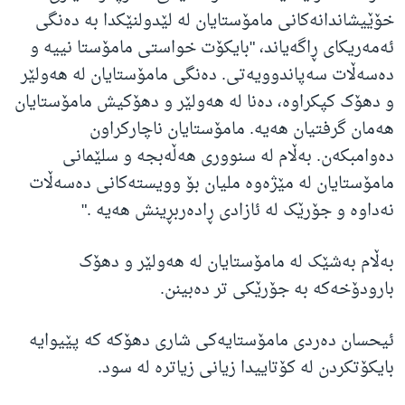
خۆێیشاندانەکانی مامۆستایان لە لێدولنێکدا بە دەنگی
ئەمەریکای ڕاگەیاند، "بایکۆت خواستی مامۆستا نییە و
دەسەڵات سەپاندوویەتی. دەنگی مامۆستایان لە هەولێر
و دهۆک کپکراوە، دەنا لە هەولێر و دهۆکیش مامۆستایان
هەمان گرفتیان هەیە. مامۆستایان ناچارکراون
دەوامبکەن. بەڵام لە سنووری هەڵەبجە و سلێمانی
مامۆستایان لە مێژەوە ملیان بۆ وویستەکانی دەسەڵات
نەداوە و جۆرێک لە ئازادی ڕادەربڕینش هەیە ."
بەڵام بەشێک لە مامۆستایان لە هەولێر و دهۆک
بارودۆخەکە بە جۆرێکی تر دەبینن.
ئیحسان دەردی مامۆستایەکی شاری دهۆکە کە پێیوایە
بایکۆتکردن لە کۆتاییدا زیانی زیاترە لە سود.