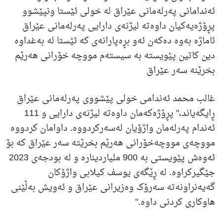
ئەندامانی پەرلەمانی عێراق لە خولی ئێستا ونپێشوو
پڕۆژەیەکیان داوەتە لیژنەی دارایی پەرلەمانی عێراق
ئاماژە بەوە دەکەن ئەو بڕەپارانەی کە ئێستا لە بەغداوە
دین کاتین پێویستە بە سیستەم مووچە خۆرانی هەرێم
بخرێنە سەر عێراق
غالب محمد ئەندامی خولی پێشووی پەرلەمانی عێراق
ڕایگەیاند،" پڕۆژەکەمان داوەتە لیژنەی دارایی و 111
ئەندام پەرلەمان واژۆیان لەسەرکردووە. داوامان کردووە
مووچەی مووچەخۆرانی هەرێم بخرێتە سەر عێراق کە بۆ
ئەوەش پێویستی بە 900 ملیاردینارە و لە بودجەی 2023
جێگیرکراوە. لە ڕێگەی یوسف کیلابی واژۆکان
گەیەنراونەتە سەرۆک وەزیرانی عێراق و ئەویش بەڵێنی
هاوکاری کردنی داوە."