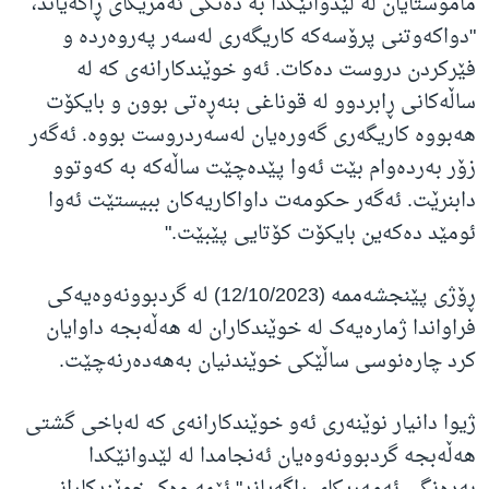
مامۆستایان لە لێدوانێکدا بە دەنگی ئەمریکای ڕاگەیاند،
"دواکەوتنی پرۆسەکە کاریگەری لەسەر پەروەردە و
فێرکردن دروست دەکات. ئەو خوێندکارانەی کە لە
ساڵەکانی ڕابردوو لە قوناغی بنەڕەتی بوون و بایکۆت
هەبووە کاریگەری گەورەیان لەسەردروست بووە. ئەگەر
زۆر بەردەوام بێت ئەوا پێدەچێت ساڵەکە بە کەوتوو
دابنرێت. ئەگەر حکومەت داواکاریەکان ببیستێت ئەوا
ئومێد دەکەین بایکۆت کۆتایی پێبێت."
ڕۆژی پێنجشەممە (12/10/2023) لە گردبوونەوەیەکی
فراواندا ژمارەیەک لە خوێندکاران لە هەڵەبجە داوایان
کرد چارەنوسی ساڵێکی خوێندنیان بەهەدەرنەچێت.
ژیوا دانیار نوێنەری ئەو خوێندکارانەی کە لەباخی گشتی
هەڵەبجە گردبوونەوەیان ئەنجامدا لە لێدوانێکدا