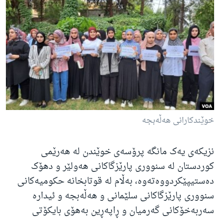
ژیان لە فەرهەنگدا
Learning English
FOLLOW US
زمانه‌کان
خوێندکارانی هەڵەبجە
نزیکەی یەک مانگە پرۆسەی خوێندن لە هەرێمی
کوردستان لە سنووری پارێزگاکانی هەولێر و دهۆک
دەستیپێکردووەتەوە، بەڵام لە قوتابخانە حکومیەکانی
سنووری پارێزگاکانی سلێمانی و هەڵەبجە و ئیدارە
سەربەخۆکانی گەرمیان و ڕاپەڕین بەهۆی بایکۆتی