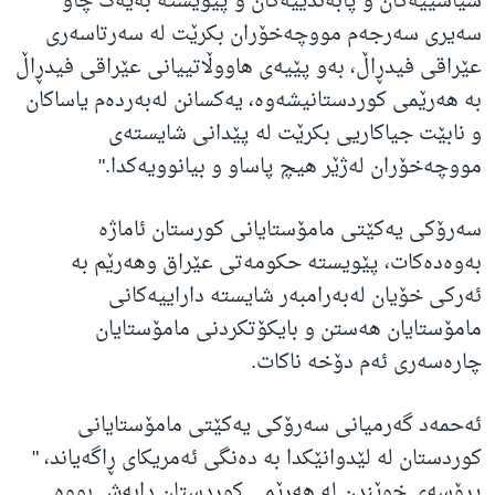
سیاسیيەکان و پابەندییەکان و پێویستە بەیەک چاو
سەیری سەرجەم مووچەخۆران بکرێت لە سەرتاسەری
عێراقی فیدڕاڵ، بەو پێیەی هاووڵاتییانی عێراقی فیدڕاڵ
بە هەرێمی کوردستانیشەوە، یەکسانن لەبەردەم یاساکان
و نابێت جیاکاریی بکرێت لە پێدانی شایستەی
مووچەخۆران لەژێر هیچ پاساو و بیانوویەکدا."
سەرۆکی یەکێتی مامۆستایانی کورستان ئاماژە
بەوەدەکات، پێویستە حکومەتی عێراق وهەرێم بە
ئەرکی خۆیان لەبەرامبەر شایستە داراییەکانی
مامۆستایان هەستن و بایکۆتکردنی مامۆستایان
چارەسەری ئەم دۆخە ناکات.
ئەحمەد گەرمیانی سەرۆکی یەکێتی مامۆستایانی
کوردستان لە لێدوانێکدا بە دەنگی ئەمریکای ڕاگەیاند، "
پرۆسەی خوێندن لە هەرێمی کوردستان دابەش بووە.