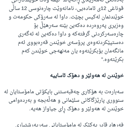
بەدەنگی ئەمەریکای ڕاگەیاند" ئێمە وەک خوێندکارانی
قوناغی 12ی ئامادەیی، نامانەوێت چارەنوسی 12 ساڵی
خوێندنمان لەکیس بچێت. داوا لە سەرۆکی حکومەت و
وەزیری پەروەردە دەکەین بێنە سەرهێڵ بۆ
چارەسەرکردنی گرفتەکە و داوا دەکەین لە ئەگەری
دەستپێکردنەوەی پرۆسەی خوێندن قەرەبووی ئەم
مانگەمان بۆبکرێتەوە یان مەنهەجی خوێندن کەم
بکرێتەوە."
خوێندن لە هەولێر و دهۆک ئاساییە
سەبارەت بە هۆکاری چەقبەستنی بایکۆتی مامۆستایان لە
سنووری پارێزگاکانی سلێمانی و هەڵەبجە و بەردەوامی
خوێندن لە هەولێر و دهۆک ڕای جیاواز هەیە.
فەرهاد قادر یەکێک لە مامۆستایانی سەرپەرشتیاری