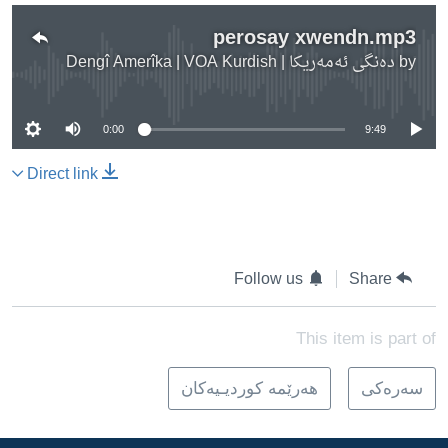
perosay xwendn.mp3
by
دەنگی ئەمەریکا | Dengî Amerîka | VOA Kurdish
No media source currently available
0:00
9:49
Direct link
Follow us
Share
This item is part of
سه‌ره‌کی
هه‌رێمه‌ کوردیـیه‌کان