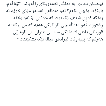
ئیحسان دەردی بە دەنگی ئەمەریکای ڕاگەیاند، "تێناگەم،
بایکۆت بۆچی بکەم؟ ئەو منداڵەی لەسەر مێزی خوێندنە
ڕەنگە کوڕی شەهیدێک بێت کە خوێنی بۆ ئەو وڵاتە
ڕشتووە. ئەو منداڵە چی تاوانێکی هەیە کە من بیکەمە
قوربانی پلانی لایەنێکی سیاسی عێراق یان ناوخۆی
هەرێم کە بییەوێت ئیرادەی میللەتێک بشکێنێت."