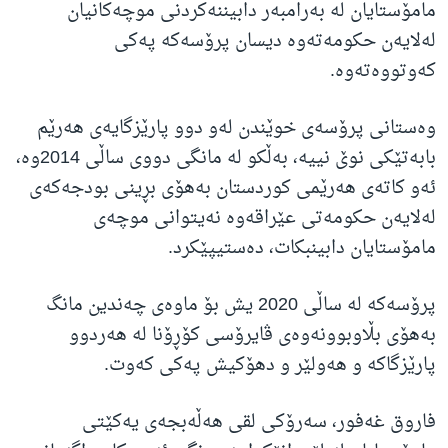
مامۆستایان لە بەرامبەر دابیننەکردنی موچەکانیان
لەلایەن حکومەتەوە دیسان پرۆسەکە پەکی
کەوتووەتەوە.
وەستانی پرۆسەی خوێندن لەو دوو پارێزگایەی هەرێم
بابەتێکی نوێ نییە، بەڵکو لە مانگی دووی ساڵی 2014وە،
ئەو کاتەی هەرێمی کوردستان بەهۆی بڕینی بودجەکەی
لەلایەن حکومەتی عێراقەوە نەیتوانی موچەی
مامۆستایان دابینبکات، دەستیپێکرد.
پرۆسەکە لە ساڵی 2020 یش بۆ ماوەی چەندین مانگ
بەهۆی بڵاوبوونەوەی ڤایرۆسی کۆڕۆنا لە هەردوو
پارێزگاکە و هەولێر و دهۆکیش پەکی کەوت.
فاروق غەفور، سەرۆکی لقی هەڵەبجەی یەکێتی