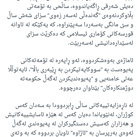
دەیلی شەرقی ڕاگەیاندووە، ساڵحی بە تۆمەتی
بڵاوکردنەوەی "گەندەڵی لەسەر زەوی" سزای شەش ساڵ
و سێ مانگی بەسەردا سەپێنراوە، کە یەکێکە لە تاوانە
قورسەکانی کۆماری ئیسلامی کە دەکرێت سزای
لەسێدارەدانیشی لەسەربێت.
ئاماژەی بەوەشکردووە، ئەو ڕاپەرە لە تۆمەتەکانی
پەیوەست بە "سووکایەتیکردن بە ڕێبەری باڵا"، ئایەتوڵڵا
عەلی خامنەیی و "پەیوەندیکردن لەگەڵ حکومەتە
دوژمنکارەکان" بێتاوان دەرچووە
.
لە ناڕەزایەتییەکانی ساڵی ڕابردوودا بە سەدان کەس
کوژران، لەنێویاندا دەیان کەس لە هێزە ئاسایشییەکانیش
و هەزاران کەسیش دەستگیرکران لە پەیوەندی لەگەڵ
ئەوەی بەرپرسان بە "ئاژاوە" ناویان بردووە کە بە وتەی