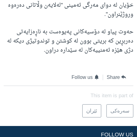
خۆیان لە دوای مەرگی ئەمینی "لەلایەن وڵاتانی دەرەوە
وروژێنراون".
حەوت پیاو لە دۆسیەکانی پەیوەست بە ناڕەزایەتی
دەربڕین کە بریتی بوون لە کوشتن و توندوتیژی دیکە لە
دژی هێزە ئەمنییەکان لە سێدارە دراون
.
Follow us
Share
This item is part of
سه‌ره‌کی
ئێران
FOLLOW US