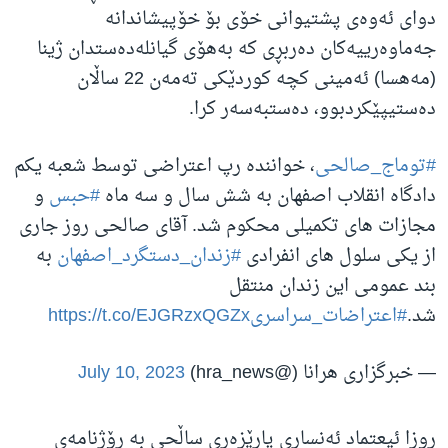
دوای ئەوەی پشتیوانی خۆی بۆ خۆپیشاندانە
جەماوەرییەکان دەربڕی کە بەهۆی گیانلەدەستدان ژینا
(مەهسا) ئەمینی کچە کوردێکی تەمەن 22 ساڵان
دەستیپێکردبوو، دەستبەسەر کرا.
#توماج_صالحی
، خواننده رپ اعتراضی توسط شعبه یکم
دادگاه انقلاب اصفهان به شش سال و سه ماه
#حبس
و
مجازات های تکمیلی محکوم شد. آقای صالحی روز جاری
از یکی سلول های انفرادی
#زندان_دستگرد_اصفهان
به
بند عمومی این زندان منتقل
شد.
#اعتراضات_سراسری
https://t.co/EJGRzxQGZx
— خبرگزاری هرانا (@hra_news)
July 10, 2023
روزا ئیعتماد ئەنساری پارێزەری ساڵحی بە ڕۆژنامەی