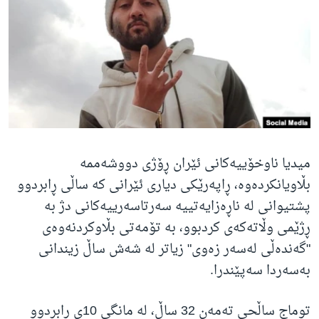
ژیان لە فەرهەنگدا
Learning English
FOLLOW US
زمانه‌کان
میدیا ناوخۆییەکانی ئێران ڕۆژی دووشەممە
بڵاویانکردەوە، ڕاپەرێکی دیاری ئێرانی کە ساڵی ڕابردوو
پشتیوانی لە ناڕەزایەتییە سەرتاسەرییەکانی دژ بە
ڕژێمی وڵاتەکەی کردبوو، بە تۆمەتی بڵاوکردنەوەی
"گەندەڵی لەسەر زەوی" زیاتر لە شەش ساڵ زیندانی
بەسەردا سەپێندرا
.
توماج ساڵحی تەمەن 32 ساڵ، لە مانگی 10ی ڕابردوو