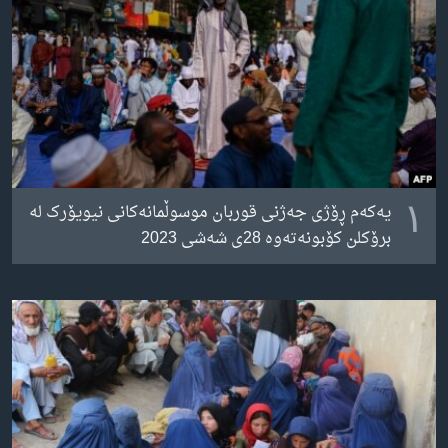
ژیان لە فەرهەنگدا
Learning English
FOLLOW US
زمانه‌کان
١
یەکەم ڕۆژی جەژنی قوربان موسوڵمانەکانی نیویۆرک لە
برۆکلن کۆبونەتەوە 28ی شەشی 2023