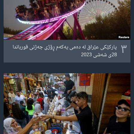
٣
پارکێکی عێراق لە دەمی یەکەم ڕۆژی جەژنی قورباندا
28ی شەشی 2023