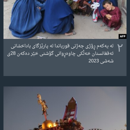
٢
لە یەکەم ڕۆژی جەژنی قورباندا لە پارێزگای باداخشانی
ئەفغانستان خەڵکی چاوەڕوانی گۆشتی خێر دەکەن 28ی
شەشی 2023