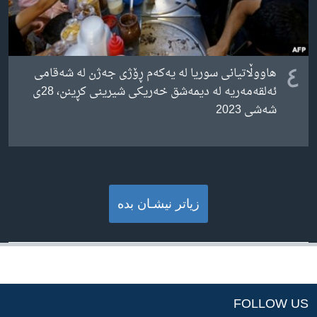
٤
هاووڵاتیانی سوریا لە یەکەم ڕۆژی جەژن لە شەقامی
ئەلقەمەریە لە دیمەشق خەریکی شیرینی کڕینن، 28ی
شەشی 2023
زیاتر نیشـان بده‌
FOLLOW US