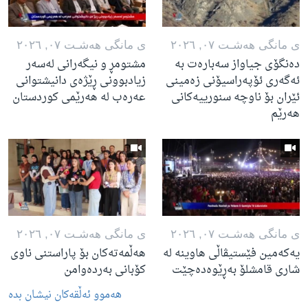
ی مانگی هه‌شـت ٠٧, ٢٠٢٦
ی مانگی هه‌شـت ٠٧, ٢٠٢٦
دەنگۆی جیاواز سەبارەت بە
مشتومڕ و نیگەرانی لەسەر
ئەگەری ئۆپەراسیۆنی زەمینی
زیادبوونی ڕێژەی دانیشتوانی
ئێران بۆ ناوچە سنورییەکانی
عەرەب لە هەرێمی کوردستان
هەرێم
ی مانگی هه‌شـت ٠٧, ٢٠٢٦
ی مانگی هه‌شـت ٠٧, ٢٠٢٦
یەکەمین فێستیڤاڵی هاوینە لە
هەڵمەتەکان بۆ پاراستنی ناوی
شاری قامشلۆ بەڕێوەدەچێت
کۆبانی بەردەوامن
هه‌موو ئه‌ڵقه‌کان نیشـان بده‌