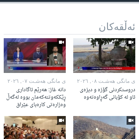
ئه‌ڵقه‌کان
ی مانگی هه‌شـت ٠٨, ٢٠٢٦
ی مانگی هه‌شـت ٠٧, ٢٠٢٦
دروستکردنی گۆزە و دیزەی
دانە غاز: هەرێم ئاگاداری
ئاو لە کۆبانی گەڕاوەتەوە
ڕێککەوتنەکەمان بووە لەگەڵ
وەزارەتی کارەبای عێراق