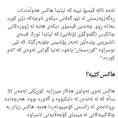
ئەمە تاکە ڤیدیۆ نییە کە تیایدا هاکس هەوڵدەدات
ڕەگەزپەرستی لە نێو گەلانی دیکەی ناوچەکە دژی کورد
بخاتە ڕوو. چەندین ڤیدیۆی دیکەی هەیە لە ژوورەکانی
چاتکردن (گفتوگۆی ئۆنلاین) کە تیایدا تورک قسەی
ناشیرینی پێدەڵێن لەبەر پۆشینی جلوبەرگێک کە لێی
نوسراوە "کوردستان" یاخود تەنیا گوتنی ئەوەی کە "ئەو
کوردە."
هاکس کێیە؟
هاکس نەوی تەواوی هەکار میرزایە. کوڕێکی تەمەن 31
ساڵە کە لە لەندەن لە دایکبووە و گەورە بووە. هەرچەندە
بڕوانامەی لە زانستی کۆمپیوتەردا هەیە، هاکس زیاتر بە
چالاکییەکانی لە میدیای کۆمەڵایەتی ناسراوە.