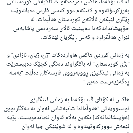
لە ڤیدیۆکەدا، هاکس دەردەکەوێت ئاڵایەکی کوردستانی
بەرزکردۆتەوە و لانیکەم دوو کەسی فارس دەیانەوێت
ڕێگری لێبکەن ئاڵاکەی کوردستان هەڵبدات. لە
خۆپیشاندانەکەدا دەبینیت ئاڵای سەردەمی پاشایەتی
ئێران هەڵکراوە و کەس ڕێگریان لێناکات.
بە زمانی کوردی هاکس هاواردەکات "ژن، ژیان، ئازادی" و
"بژی کوردستان." لە باکگراوند دەنگی کچێک دەبیسترێت
بە زمانی ئینگلیزی ڕووبەرووی فارسەکان دەڵێت "بەسە
ڕەگەزپەرست مەبن."
هاکس لە کۆتای ڤیدیۆکەدا بە زمانی ئینگلیزی
نوسیوویەتی "هەوڵماندا شانبەشانی ئەوان بە یەکگرتووی
[خۆپیشاندانەکە] بکەین بەڵام ئەوان نەیاندەویست. بۆیە
ئێمەش دوورکەوتینەوە و لە شوێنێکی جیا لەوان