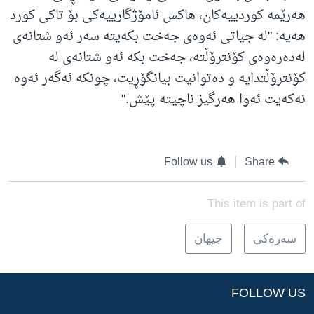
هەرێمە کوردییەکان، هاکس ئامۆژگارییەکی بۆ تاکی کورد
هەیە: "لە جیاتی ئەوەی جەخت بکەیتە سەر ئەو شتانەی
لەدەرەوەی کۆنترۆڵتە، جەخت بکە ئەو شتانەی لە
کۆنترۆڵتدایە و دەتوانیت بیانگۆڕیت، چونکە ئەگەر ئەوە
نەکەیت ئەوا هەرگیز ناچیتە پێش."
Follow us
Share
This item is part of
سه‌ره‌کی
جیهان
FOLLOW US