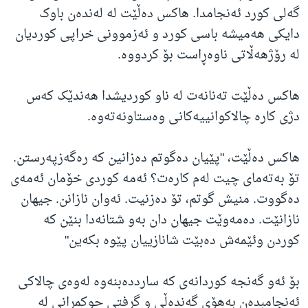
گەلی کورد ئەنجامدا. هاکس دەڵێت لە لەندەن باوک
دایکی هەمیشە باسی کورد و ئەزموونی خراپی کوردیان
لە رۆژهەڵاتی ناوەڕاست بۆ کردووە.
هاکس دەڵێت تەنانەت لە ناو کوردیشدا هەندێک کەس
دژی کارە چالاکوانییەکانی وەستاونەتەوە.
هاکس دەڵێت، "پێیان دەگوتم دەزانین کە رەگەزپەرستن.
تۆ بەتەمای چیت لەم کارەت؟ ئەمە کوردی خۆمان ئەمەی
دەگووت. منیش گوتم، تۆ دەزنیت. ئەوان نازانن. جیهان
نازانێت. دەمەوێت جیهان دان بەو شتانەدا بنێن کە
کوردن وئێمەش دەبێت شانازییان پێوە بکەین"
بۆ ئەو گەنجە کوردانەی کە سارددەبنەوە لەوەی چالاکی
ئەنجامبدەن بەهۆی گەندەڵی و گرفتی حوکمڕانی لە