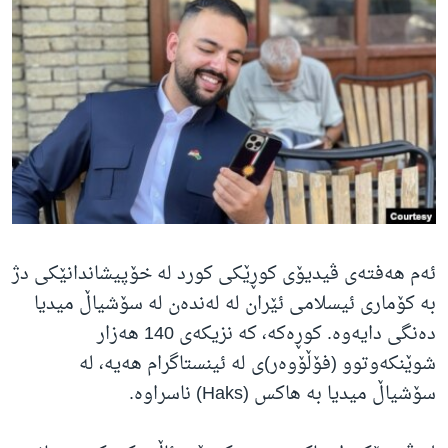
ژیان لە فەرهەنگدا
Learning English
FOLLOW US
زمانه‌کان
ئەم هەفتەی ڤیدیۆی کوڕێکی کورد لە خۆپیشاندانێکی دژ
بە کۆماری ئیسلامی ئێران لە لەندەن لە سۆشیاڵ میدیا
دەنگی دایەوە. کوڕەکە، کە نزیکەی 140 هەزار
شوێنکەوتوو (فۆڵۆوەر)ی لە ئینستاگرام هەیە، لە
سۆشیاڵ میدیا بە هاکس (Haks) ناسراوە.