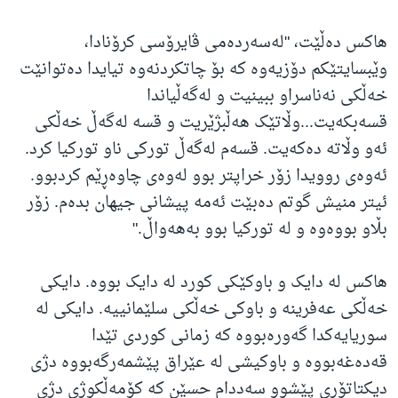
هاکس دەڵێت، "لەسەردەمی ڤایرۆسی کرۆنادا،
وێبسایتێکم دۆزیەوە کە بۆ چاتکردنەوە تیایدا دەتوانێت
خەڵکی نەناسراو ببینیت و لەگەڵیاندا
قسەبکەیت...وڵاتێک هەڵبژێریت و قسە لەگەڵ خەڵکی
ئەو وڵاتە دەکەیت. قسەم لەگەڵ تورکی ناو تورکیا کرد.
ئەوەی روویدا زۆر خراپتر بوو لەوەی چاوەڕێم کردبوو.
ئیتر منیش گوتم دەبێت ئەمە پیشانی جیهان بدەم. زۆر
بڵاو بووەوە و لە تورکیا بوو بەهەواڵ."
هاکس لە دایک و باوکێکی کورد لە دایک بووە. دایکی
خەڵکی عەفرینە و باوکی خەڵکی سلێمانییە. دایکی لە
سوریایەکدا گەورەبووە کە زمانی کوردی تێدا
قەدەغەبووە و باوکیشی لە عێراق پێشمەرگەبووە دژی
دیکتاتۆری پێشوو سەددام حسێن کە کۆمەڵکوژی دژی