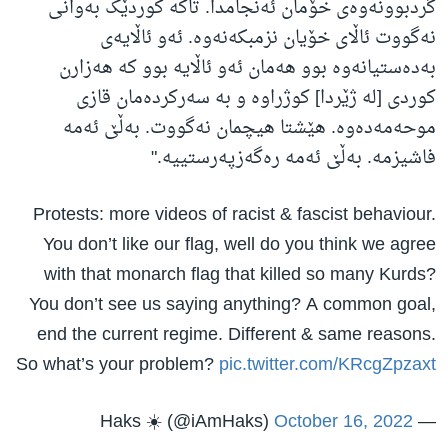
گردبوونەوەی خۆمان ئەنجامدا. تاکە کوردێک بەوانی
نەگووت ئاڵای خۆیان نزمبکەنەوە. ئەو ئاڵایەی
بەدەستیانەوە بوو هەمان ئەو ئاڵایە بوو کە هەزارن
کوردی [لە ژێردا] کوژراوە و بە سەرکردەمان قازی
موحەمەدەوە. هێشتا هیچمان نەگووت. بەڵێ ئەمە
فاشیزمە. بەڵێ ئەمە رەگەزپەرستییە."
Protests: more videos of racist & fascist behaviour.
You don’t like our flag, well do you think we agree
with that monarch flag that killed so many Kurds?
You don’t see us saying anything? A common goal,
end the current regime. Different & same reasons.
So what’s your problem?
pic.twitter.com/KRcgZpzaxt
October 16, 2022
— Haks ☀️ (@iAmHaks)