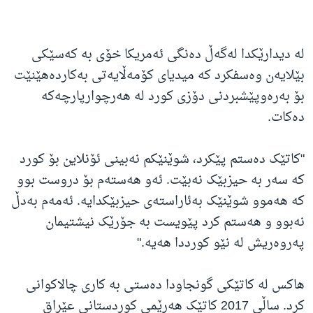
لە دیدارێکدا لەگەڵ دەنگی ئەمریکا خۆی بە کەسێکی
بێلایەن وەسفکرد کە میدیای کۆمەڵایەتی بەکاردەهێنێت
بۆ بەرەوپێشبردنی دۆزی کورد لە هەرچوارپارچەکە
دەکات.
"کاتێک دەستم پێکرد، شوێنێکم نەبینی ئۆنلاین بۆ کورد
کە سەر بە حیزبێک نەبێت. ئەو هەستەم بۆ دروست بوو
کە هەموو شوێنێک بەئاراستەی حیزبێکدایە. ئەمەم بەدڵ
نەبوو و هەستم کرد پێویست بە جۆرێک نیشتیمان
پەروەریش لە نێو کورددا هەیە."
هاکس لە کاتێکی گونجاودا دەستی بە کاری چالاکوانی
کرد. ساڵی 2017 کاتێک هەرێمی کوردستانی عێراق