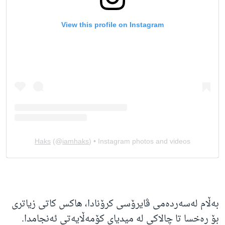
بەڵام لەسەردەمی ڤایرۆسی کرۆنادا، هاکس کاتی زیاتری
بۆ رەخسا تا چالاکی لە میدیای کۆمەڵایەتی ئەنجامدا.