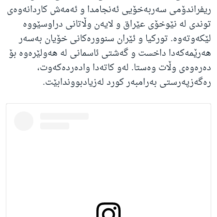
ریفراندۆمی سەربەخۆیی ئەنجامدا و ئەمەش کاردانەوەی
توندی لە نێوخۆی عێراق و لایەن وڵاتانی دراوسێووە
لێکەوتەوە. تورکیا و ئێران سنوورەکانی خۆیان بەسەر
هەرێمەکەدا داخست و گەشتی ئاسمانی لە هەولێرەوە بۆ
دەرەوەی وڵات وەستا. لەو کاتەدا وادەردەکەوت،
رەگەزپەرستی بەرامبەر کورد لەزیادبووندابێت.