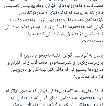
ده‌سه‌ڵات و دامه‌زراوه‌كانی ئێران، وه‌ك پۆلیسی ئاسایشی
ئاکار کە به‌رپرسە له‌ توندوتیژی و سه‌ركوتكردنی
كۆمه‌ڵگه‌ی مه‌ده‌نیدا ڕووبەڕووی لێپرسینه‌وه‌ ده‌كات و
گوتی لەم هه‌فته‌یه‌شدا سزای زیاتر به‌سه‌ر ئه‌نجامده‌رانی
توندوتیژی دژ به‌ خۆپیشانده‌رانی ئاشتیخواز
ده‌سه‌پێنێت.
بایدن لە کۆتاییدا گوتی "ئێمە بەردەوام دەبین لە
بەرپرسیارکردن و لێپرسینەوەی دەسەڵاتدارانی ئێران و
هەروەها پشتیوانی لە مافی ئێرانییەکان بۆ دەربڕینی
ئازادانە دەکەین."
ناڕەزایەتییە سەرتاسەرییەکانی ئێران کە ماوەی زیاتر لە
دوو هەفتەیە بەردەوامن، دوای گیان لەدەستدانی ژینا
ئەمینی هەڵگیرسان کە بە گوتەی شایەتحاڵان بەهۆی