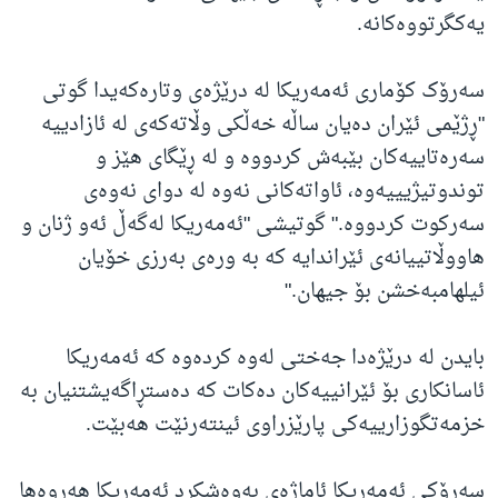
یەکگرتووەکانە.
سه‌رۆک کۆماری ئه‌مەریکا له‌ درێژه‌ی وتارەکەیدا گوتی
"ڕژێمی ئێران ده‌یان ساڵه‌ خه‌ڵکی وڵاتەکەی له‌ ئازادییه‌
سه‌ره‌تاییه‌کان بێبه‌ش کردووه‌ و لە ڕێگای‌ هێز و
توندوتیژیییەوە، ئاواته‌کانی نەوە لە دوای نەوەی
سه‌رکوت کردووه‌." گوتیشی "ئەمەریکا لەگەڵ ئەو ژنان و
هاووڵاتییانەی ئێراندایە کە بە ورەی بەرزی خۆیان
ئیلهامبەخشن بۆ جیهان."
بایدن له‌ درێژه‌دا جه‌ختی له‌وه‌ كرده‌وه‌ كه‌ ئه‌مەریكا
ئاسانكاری بۆ ئێرانییه‌كان ده‌كات کە ده‌ستڕاگه‌یشتنیان به‌
خزمه‌تگوزارییه‌كی پارێزراوی ئینتەرنێت هەبێت.
سەرۆکی ئەمەریکا ئاماژه‌ی به‌وه‌شكرد ئه‌مەریكا هه‌روه‌ها