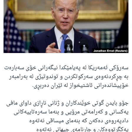
ژیان لە فەرهەنگدا
Learning English
FOLLOW US
زمانه‌کان
سه‌رۆکی ئه‌مەریکا له‌ په‌یامێکدا نیگه‌رانی خۆی سه‌باره‌ت
به‌ چڕکردنەوەی سه‌رکوتکردن و توندوتیژی لە بەرامبەر
خۆپیشانده‌رانی ئاشتیخواز له‌ ئێران ده‌ربڕی.
جۆو بایدن گوتی خوێندکاران و ژنانی ناڕازی داوای مافی
یەکسانی و کەرامەتی مرۆیی و بنەما سەرەتاییەکانی
دادپەروەی دەکەن کە بنەمای میساقی نەتەوە
یەکگرتووەکان و جاڕنامەی جیهانی نەتەوە